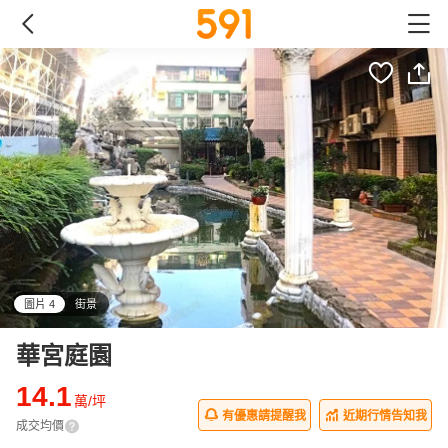
圖片 4
街景
all
華宮庭園
14.1
萬/坪
有優惠請提醒我
近期行情告知我
成交均價