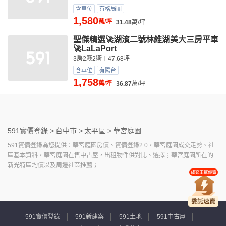
含車位
有格局圖
1,580
萬/坪
31.48
萬/坪
聖傑精選🚀湖濱二號林維湖美大三房平車
🚀LaLaPort
3房2廳2衛
47.68坪
含車位
有陽台
1,758
萬/坪
36.87
萬/坪
591實價登錄 >
台中市 >
太平區 >
華宮庭園
591實價登錄為您提供：華宮庭園房價、實價登錄2.0，華宮庭園成交走勢、社
區基本資料，華宮庭園在售中古屋，出租物件供對比、選擇；華宮庭園所在的
新光特區均價以及周邊社區推薦；
591實價登錄
591新建案
591土地
591中古屋