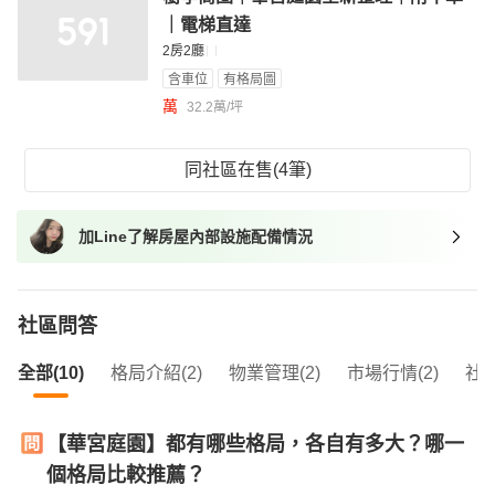
｜電梯直達
2房2廳
含車位
有格局圖
萬
32.2萬/坪
同社區在售(4筆)
加Line了解房屋內部設施配備情況
社區問答
全部(10)
格局介紹(2)
物業管理(2)
市場行情(2)
社區
【華宮庭園】都有哪些格局，各自有多大？哪一
個格局比較推薦？