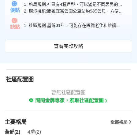
交通機能
格局規劃
1. 格局規劃:社區有4種戶型，可以滿足不同居民的需求。
2.2
3.0
優點
2. 環境機能:距離宜富公園公車站約985公尺，方便居民出行和使用公共運輸工具；距離新高國民小學約272公尺，方便孩子上學。
周邊學校
4.7
1. 社區規劃:屋齡31年，可能存在設備老化和維護成本增加的問題；車位配比不足，導致停車位供不應求的問題。
缺點
查看完整攻略
社區配置圖
暫無社區配置圖
問問金牌專家，索取社區配置圖
主要格局
全部格局
全部(2)
4房(2)