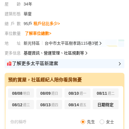
屋齡
34年
建築形態
華廈
總戶數
95戶
租戶佔比多少>
車位數量
了解車位總數>
地址
新光特區
台中市太平區樹孝路115巷3號
更多信息
基礎資訊、營運管理、社區規劃等
了解更多太平區新建案
預約賞屋，社區經紀人陪你看房無憂
08/08
08/09
08/10
08/11
明日
週日
週一
週二
08/12
08/13
08/14
日期待定
週三
週四
週五
先生
女士