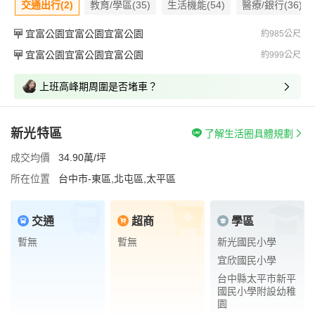
交通出行(2)
教育/學區(35)
生活機能(54)
醫療/銀行(36)
宜富公園宜富公園宜富公園
約985公尺
宜富公園宜富公園宜富公園
約999公尺
上班高峰期周圍是否堵車？
新光特區
了解生活圈具體規劃
成交均價
34.90萬/坪
所在位置
台中市-東區,北屯區,太平區
交通
超商
學區
暫無
暫無
新光國民小學
宜欣國民小學
台中縣太平市新平
國民小學附設幼稚
園