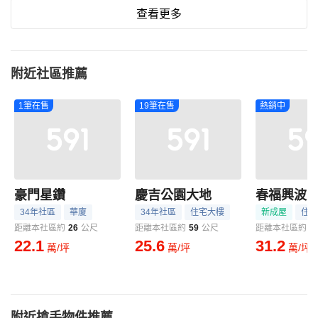
查看更多
附近社區推薦
1筆在售
19筆在售
熱銷中
豪門星鑽
慶吉公園大地
春福興波
34年社區
華廈
34年社區
住宅大樓
新成屋
住宅
距離本社區約
26
公尺
距離本社區約
59
公尺
距離本社區約
5
22.1
25.6
31.2
萬/坪
萬/坪
萬/坪
附近搶手物件推薦