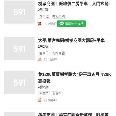
樹孝商圈︱低總價二房平車︱入門玄關
我想找配備瓦斯爐的物件
2房1廳
我想找廁所開窗的物件
含車位
有格局圖
萬
32.2萬/坪
獲取物件詳情
我想找具垃圾處理的物件
我想找近捷運的物件
太平/華宮庭園/樹孝商圈大兩房+平車
2房2廳
含車位
有格局圖
萬
32.1萬/坪
⁠免1200萬買樹孝路大4房平車★月收28K
高投報
4房2廳
含車位
有陽台
萬
28.3萬/坪
樹孝商圈｜華宮庭園全新整理｜附平車