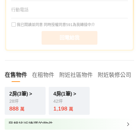
我已閱讀並同意
同時授權同意591為我轉接中介
回電給我
在售物件
在租物件
附近社區物件
附近裝修公司
2房(3筆) >
4房(1筆) >
28坪
42坪
888
1,198
萬
萬
我想找近捷運的物件
我想找裝潢較好的物件