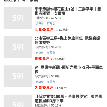
李李承辦✨櫻花東山1號｜三房平車｜雙
衛浴開窗｜次頂樓
3房2廳2衛
47.59坪
含車位
有陽台
1,688
萬/坪
35.47
萬/坪
北屯區🐯三房+機上休旅車位_電梯直達_
無限視野
3房2廳2衛
34.46坪
含車位
有陽台
890
萬/坪
25.83
萬/坪
9年屋惠宇新觀~面新光國小~3房+平面車
位
3房2廳2衛
50.8坪
含車位
有陽台
2,098
萬/坪
41.3
萬/坪
【低於實登100萬・全區最便宜】東光園
道輕屋齡3房平車
3房2廳2衛
50.19坪