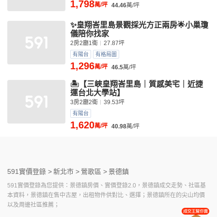
1,798
萬/坪
44.46
萬/坪
✨皇翔峇里島景觀採光方正兩房🌟小巢瓊
儀陪你找家
2房2廳1衛
27.87坪
有陽台
有格局圖
1,296
萬/坪
46.5
萬/坪
🏝️【三峽皇翔峇里島｜質感美宅｜近捷
運台北大學站】
3房2廳2衛
39.53坪
有陽台
1,620
萬/坪
40.98
萬/坪
591實價登錄 >
新北市 >
鶯歌區 >
景德鎮
591實價登錄為您提供：景德鎮房價、實價登錄2.0，景德鎮成交走勢、社區基
本資料，景德鎮在售中古屋，出租物件供對比、選擇；景德鎮所在的尖山均價
以及周邊社區推薦；