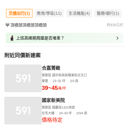
交通出行(1)
教育/學區(11)
生活機能(4)
醫療/銀行(1)
頂橋頭頂橋頭頂橋頭
約936公尺
上班高峰期周圍是否堵車？
附近同價新建案
合嘉菁緻
鶯歌區 國中街與高職東街交叉口
華廈
23~32 坪
2/3 房
39~45
萬/坪
國家新美院
鶯歌區 國慶段1321地號
住宅大樓
24~43 坪
2/3/4 房
價格待定