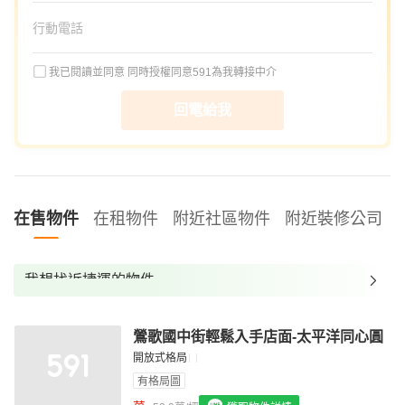
我已閱讀並同意
同時授權同意591為我轉接中介
回電給我
在售物件
在租物件
附近社區物件
附近裝修公司
我想找近捷運的物件
我想找裝潢較好的物件
鶯歌國中街輕鬆入手店面-太平洋同心圓
我想找配備瓦斯爐的物件
開放式格局
我想找廁所開窗的物件
有格局圖