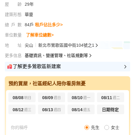
屋齡
29年
建築形態
華廈
總戶數
84戶
租戶佔比多少>
車位數量
了解車位總數>
地址
尖山
新北市鶯歌區國中街104號之1
更多信息
基礎資訊、營運管理、社區規劃等
了解更多鶯歌區新建案
預約賞屋，社區經紀人陪你看房無憂
08/08
08/09
08/10
08/11
明日
週日
週一
週二
08/12
08/13
08/14
日期待定
週三
週四
週五
先生
女士