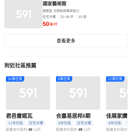
國家藝術館
鶯歌區 光明街與育英街口
住宅大樓
22~38 坪
2/3 房
50
萬/坪
查看更多
附近社區推薦
34筆在售
9筆在售
22筆在售
君邑雷諾瓦
合嘉易居邦‖期
佳展家讚
11年社區
住宅大樓
8年社區
住宅大樓
6年社區
住
距離本社區約
40
公尺
距離本社區約
49
公尺
距離本社區約
5