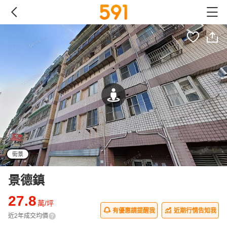
街景
景德鎮
27.8
萬/坪
有優惠請提醒我
近期行情告知我
近2年成交均價