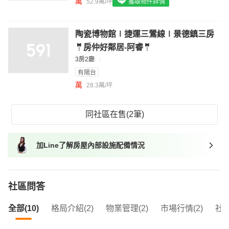
萬
52.9萬/坪
獲取物件詳情
我想找具垃圾處理的物件
我想找近捷運的物件
陶瓷博物館∣捷運三鶯線∣景德鎮三房
🤵房仲好鄰居-阿睿🤵
3房2廳
有陽台
萬
28.3萬/坪
同社區在售(2筆)
加Line了解房屋內部設施配備情況
社區問答
全部(10)
格局介紹(2)
物業管理(2)
市場行情(2)
社區