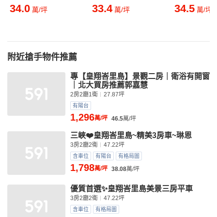
34.0
33.4
34.5
萬/坪
萬/坪
萬/坪
附近搶手物件推薦
專【皇翔峇里島】景觀二房｜衛浴有開窗
｜北大買房推薦郭嘉慧
2房2廳1衛
27.87坪
有陽台
1,296
萬/坪
46.5
萬/坪
三峽❤️皇翔峇里島~精美3房車~琳恩
3房2廳2衛
47.22坪
含車位
有陽台
有格局圖
1,798
萬/坪
38.08
萬/坪
優質首選✨皇翔峇里島美景三房平車
3房2廳2衛
47.22坪
含車位
有格局圖