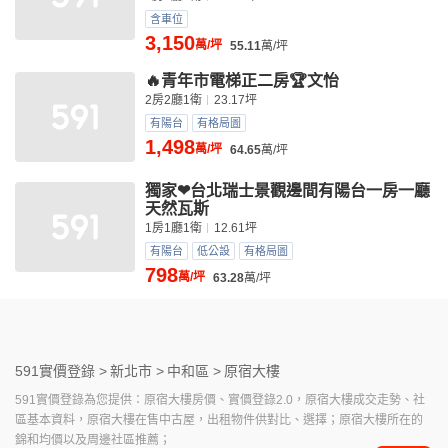
含車位
3,150
萬/坪
55.11
萬/坪
🔥青年市電梯正二房🏆️文怡
2房2廳1衛
23.17坪
有陽台
有格局圖
1,498
萬/坪
64.65
萬/坪
獨家❤台北瑞士景觀邊間有陽台一房一廳
天然瓦斯
1房1廳1衛
12.61坪
有陽台
低公設
有格局圖
798
萬/坪
63.28
萬/坪
591實價登錄 >
新北市 >
中和區 >
原宿大樓
591實價登錄為您提供：原宿大樓房價、實價登錄2.0，原宿大樓成交走勢、社
區基本資料，原宿大樓在售中古屋，出租物件供對比、選擇；原宿大樓所在的
錦和均價以及周邊社區推薦；