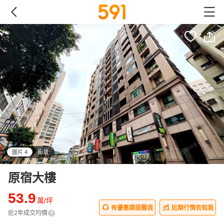
圖片 4
街景
all
原宿大樓
53.9
萬/坪
有優惠請提醒我
近期行情告知我
近2年成交均價