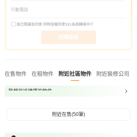
我已閱讀並同意
同時授權同意591為我轉接中介
回電給我
在售物件
在租物件
附近社區物件
附近裝修公司
我想找近捷運的物件
我想找裝潢較好的物件
我想找配備瓦斯爐的物件
附近在售(50筆)
我想找廁所開窗的物件
我想找具垃圾處理的物件