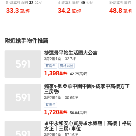
距離本社區約
32
公尺
距離本社區約
49
公尺
距離本社區約
5
33.3
34.2
48.8
萬/坪
萬/坪
萬/坪
附近搶手物件推薦
捷運景平站生活圈大公寓
3房2廳1衛
32.7坪
有陽台
有格局圖
1,398
萬/坪
42.75
萬/坪
獨家✨興亞華中園中園✨成家中高樓方正
三房🐉
3房2廳2衛
30.69坪
有陽台
1,720
萬/坪
56.04
萬/坪
🍎中永和安心買房🍎水築館｜高樓｜格局
方正｜三房+車位
3房2廳2衛
57.16坪