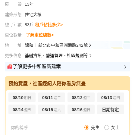
屋齡
13年
建築形態
住宅大樓
總戶數
83戶
租戶佔比多少>
車位數量
了解車位總數>
地址
錦和
新北市中和區圓通路242號
更多信息
基礎資訊、營運管理、社區規劃等
了解更多中和區新建案
預約賞屋，社區經紀人陪你看房無憂
08/10
08/11
08/12
08/13
明日
週二
週三
週四
08/14
08/15
08/16
日期待定
週五
週六
週日
先生
女士