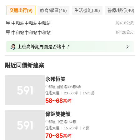
交通出行(9)
教育/學區(46)
生活機能(38)
醫療/銀行(40)
中和站中和站中和站
約416公尺
中和站中和站中和站
約426公尺
上班高峰期周圍是否堵車？
附近同價新建案
永邦恆美
中和區 圓通路305巷5弄
住宅大樓
23~58 坪
1/2/3 房
58~68
萬/坪
偉鉅雙捷韻
中和區 中正路167巷
住宅大樓
15~23 坪
2 房
70~85
萬/坪