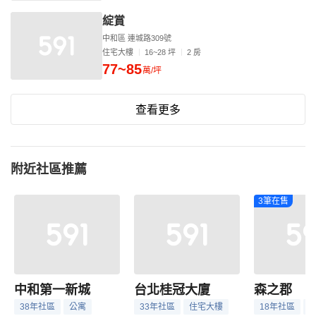
綻賞
中和區 連城路309號
住宅大樓
16~28 坪
2 房
77~85
萬/坪
查看更多
附近社區推薦
3筆在售
中和第一新城
台北桂冠大廈
森之郡
38年社區
公寓
33年社區
住宅大樓
18年社區