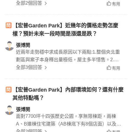
務。
全部2個回答
有用
【宏普Garden Park】近幾年的價格走勢怎麼
樣？預計未來一段時間是漲還是跌？
張博閔
近兩年走勢穩中求成長原因以下兩點:1.整個央北重
劃區與案子本身釋出量極低，屋主多半惜售。2.地
點緊鄰十四張重劃區與聯開案,環河快速道路交通便
全部3個回答
有用
利。
【宏普Garden Park】內部環境如何？還有什麼
其他特點嗎？
張博閔
面對7700坪十四張歷史公園，享無限棟距，兩棟
A、B連棟住宅建築（AB棟底下有8個店面）以及16
棟小型透天型店面，最大特色為戶戶挑高3米6，公
全部2個回答