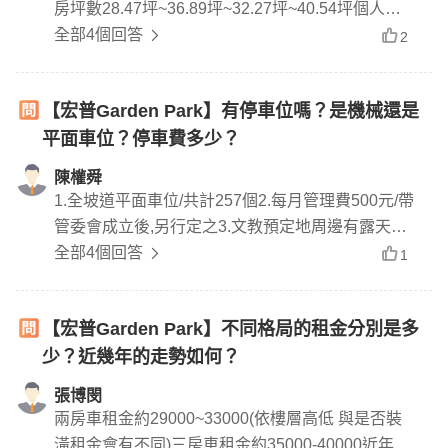
房坪數28.47坪~36.89坪~32.27坪~40.54坪個人會
推薦36.89坪(三房兩廳兩位戶型)，面公園且房間大
全部4個回答
2
小相對適合!
【宏普Garden Park】有停車位嗎？是機械還是
平面車位？停車費多少？
陳權舜
1.全坡道平面車位/共計257個2.每月管理費500元/帶
管委會成立後,另行定之3.文教預定地周邊有露天停
車位可租/每月約3000元~3500元/步行約5分鐘左右
全部4個回答
1
即可
【宏普Garden Park】不同格局的租金分別是多
少？近幾年的走勢如何？
張博閔
兩房車租金約29000~33000(依樓層高低 與是否裝
潢租金會有不同)三房車租金約35000-40000近年租