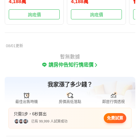
4,188萬
4,188萬
暫
詢底價
詢底價
08/01更新
暫無數據
請房仲告知行情底價
我家漲了多少錢？
最佳出售時機
房價高低落點
鄰居行情透視
只需1步，6秒算出
免費試算
已有 99,999 人試算成功