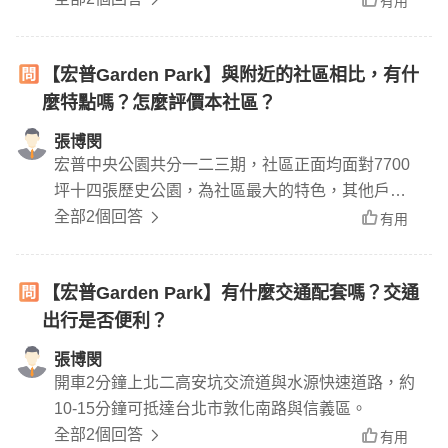
有用
共設施集中在右邊的住宅區，一樓部分有挑高7米8
接待大廳、戶外游泳池、瑜珈室、健身房、信箱
【宏普Garden Park】與附近的社區相比，有什
區，頂樓部分有空中花園、烤肉區
麼特點嗎？怎麼評價本社區？
張博閔
宏普中央公園共分一二三期，社區正面均面對7700
坪十四張歷史公園，為社區最大的特色，其他戶戶
挑高3米6在央北社區中更是獨樹一格，由上市公司
全部2個回答
有用
宏普建設開發，外觀設計與公設規劃都十分精緻。
【宏普Garden Park】有什麼交通配套嗎？交通
出行是否便利？
張博閔
開車2分鐘上北二高安坑交流道與水源快速道路，約
10-15分鐘可抵達台北市敦化南路與信義區。
全部2個回答
有用