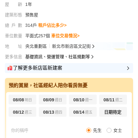
屋齡
1年
建築形態
預售屋
總戶數
314戶
租戶佔比多少>
車位數量
平面式257個
車位交易情況>
地址
央北重劃區
新北市新店區文記街
更多信息
基礎資訊、營運管理、社區規劃等
了解更多新店區新建案
預約賞屋，社區經紀人陪你看房無憂
08/08
08/09
08/10
08/11
明日
週日
週一
週二
08/12
08/13
08/14
日期待定
週三
週四
週五
先生
女士