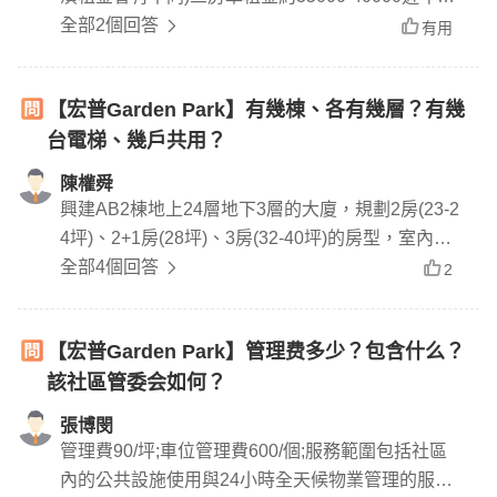
金走勢平穩
全部2個回答
有用
【宏普Garden Park】有幾棟、各有幾層？有幾
台電梯、幾戶共用？
陳權舜
興建AB2棟地上24層地下3層的大廈，規劃2房(23-2
4坪)、2+1房(28坪)、3房(32-40坪)的房型，室內高
度約3米6，A棟平均一層7戶共用2部電梯，B棟平均
全部4個回答
2
一層6戶共用2部電梯，合計共有290戶住家。
【宏普Garden Park】管理费多少？包含什么？
該社區管委会如何？
張博閔
管理費90/坪;車位管理費600/個;服務範圍包括社區
內的公共設施使用與24小時全天候物業管理的服