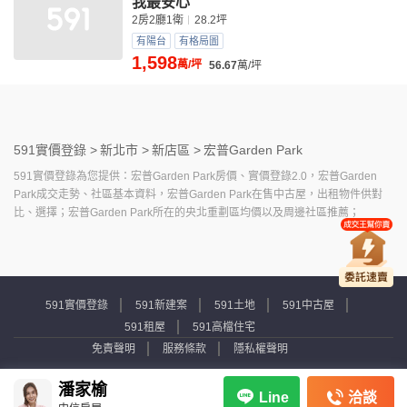
我最安心
2房2廳1衛
28.2坪
有陽台
有格局圖
1,598
萬/坪
56.67
萬/坪
591實價登錄 >
新北市 >
新店區 >
宏普Garden Park
591實價登錄為您提供：宏普Garden Park房價、實價登錄2.0，宏普Garden
Park成交走勢、社區基本資料，宏普Garden Park在售中古屋，出租物件供對
比、選擇；宏普Garden Park所在的央北重劃區均價以及周邊社區推薦；
591實價登錄
591新建案
591土地
591中古屋
591租屋
591高檔住宅
免責聲明
服務條款
隱私權聲明
Copyright © 2007-2026 by Addcn Technology Co., Ltd. All Rights reserved.
潘家榆
洽談
Line