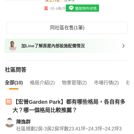
屋主刊登
含車位
我想找具垃圾處理的物件
萬
95.4萬/坪
獲取物件詳情
我想找近捷運的物件
同社區在售(1筆)
加Line了解房屋內部設施配備情況
社區問答
全部(10)
格局介紹(2)
物業管理(2)
市場行情(2)
社區
【宏普Garden Park】都有哪些格局，各自有多
大？哪一個格局比較推薦？
陳逸群
社區規劃2房-3房2房坪數23.41坪~24.3坪~24.2坪3