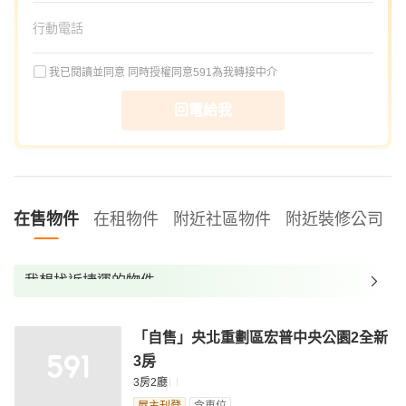
我已閱讀並同意
同時授權同意591為我轉接中介
回電給我
在售物件
在租物件
附近社區物件
附近裝修公司
我想找近捷運的物件
我想找裝潢較好的物件
「自售」央北重劃區宏普中央公園2全新
我想找配備瓦斯爐的物件
3房
我想找廁所開窗的物件
3房2廳