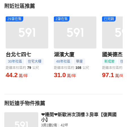
附近社區推薦
29筆在售
2筆在售
已完銷
台北七四七
湖濱大廈
30年社區
住宅大樓
48年社區
華廈
新成屋
住宅
距離本社區約
79
公尺
距離本社區約
108
公尺
距離本社區約
1
44.2
31.0
97.1
萬/坪
萬/坪
萬/坪
附近搶手物件推薦
❤邊間❤新歐洲次頂樓３房車【復興國
小】
3房2廳2衛
42坪