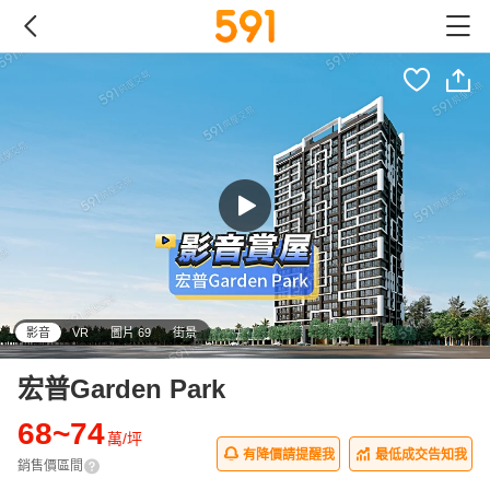
影音
VR
圖片 69
街景
宏普Garden Park
68~74
萬/坪
有降價請提醒我
最低成交告知我
銷售價區間