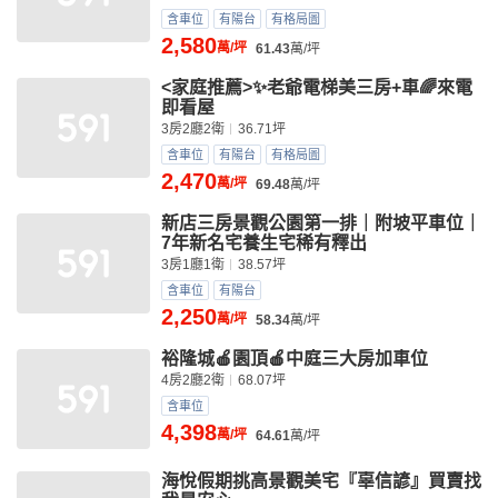
含車位
有陽台
有格局圖
2,580
萬/坪
61.43
萬/坪
<家庭推薦>✨老爺電梯美三房+車🌈來電
即看屋
3房2廳2衛
36.71坪
含車位
有陽台
有格局圖
2,470
萬/坪
69.48
萬/坪
新店三房景觀公園第一排｜附坡平車位｜
7年新名宅養生宅稀有釋出
3房1廳1衛
38.57坪
含車位
有陽台
2,250
萬/坪
58.34
萬/坪
裕隆城🍎園頂🍎中庭三大房加車位
4房2廳2衛
68.07坪
含車位
4,398
萬/坪
64.61
萬/坪
海悅假期挑高景觀美宅『辜信諺』買賣找