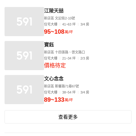
江陵天喆
新店區 文記街2-10號
住宅大樓
41~63 坪
3/4 房
95~108
萬/坪
寶鈺
新店區 十四張路、啓文路口
住宅大樓
21~34 坪
2/3 房
價格待定
文心念念
新店區 斯馨路71巷67號
住宅大樓
38~54 坪
3/4 房
89~133
萬/坪
查看更多