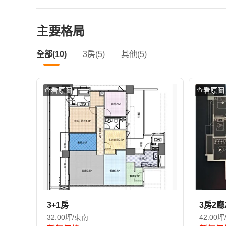
主要格局
全部(10)
3房(5)
其他(5)
查看原圖
查看原圖
3+1房
3房2廳
32.00坪/東南
42.00