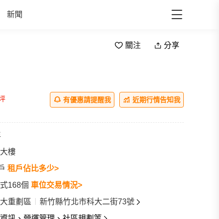
新聞
關注
分享
/坪
有優惠請提醒我
近期行情告知我
年
大樓
1戶
租戶佔比多少>
式168個
車位交易情況>
大重劃區
新竹縣竹北市科大二街73號
資訊、營運管理、社區規劃等