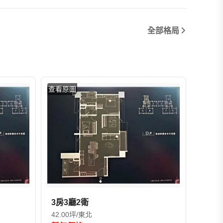
全部格局
查看原圖
查看原
3房3廳2衛
3房2
42.00坪/東北
45.5