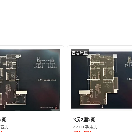
查看原圖
2衛
3房2廳2衛
坪/西北
42.00坪/東北