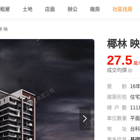
租屋
土地
店面
辦公
廠房
社區找房
林 映
椰林 映
all
27.5
萬
成交均價
屋齡
16
建築形態
住宅
總戶數
11
車位數量
平面
地址
台科
更多信息
基礎