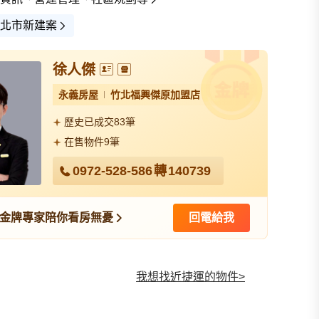
北市新建案
徐人傑
永義房屋
竹北福興傑原加盟店
查看全部
歷史已成交83筆
在售物件9筆
0972-528-586
轉
140739
環境圖(7)
交通圖(1)
宣傳圖(3)
金牌專家陪你看房無憂
回電給我
我想找近捷運的物件
>
我想找裝潢較好的物件
>
我想找配備瓦斯爐的物件
>
我想找廁所開窗的物件
>