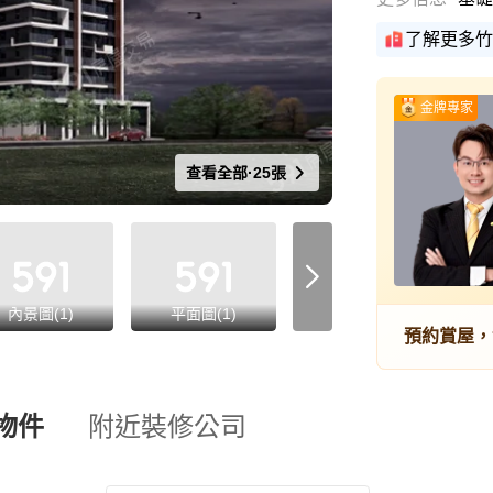
了解更多竹
金牌專家
查看全部·25張
內景圖(1)
平面圖(1)
格局圖(10)
預約賞屋，
物件
附近裝修公司