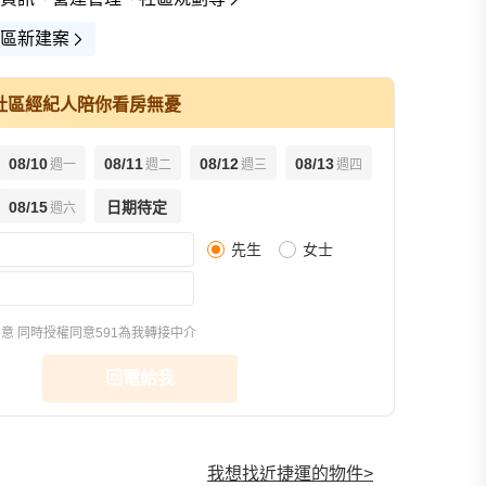
區新建案
社區經紀人陪你看房無憂
08/10
08/11
08/12
08/13
週一
週二
週三
週四
查看全部
08/15
日期待定
週六
先生
女士
交通圖(2)
宣傳圖(7)
3D示意圖(3)
同意
同時授權同意591為我轉接中介
回電給我
我想找近捷運的物件
>