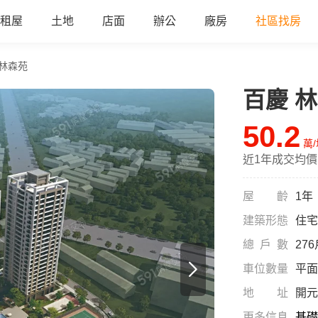
租屋
土地
店面
辦公
廠房
社區找房
 林森苑
百慶 
50.2
萬
近1年成交均價
屋齡
1年
建築形態
住宅
總戶數
27
車位數量
平面
地址
開元
更多信息
基礎