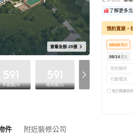
了解更多北
預約賞屋，
08/09
明日
查看全部·29張
08/14
週五
平面圖(3)
格局圖(1)
環境圖(8)
我已閱讀並
物件
附近裝修公司