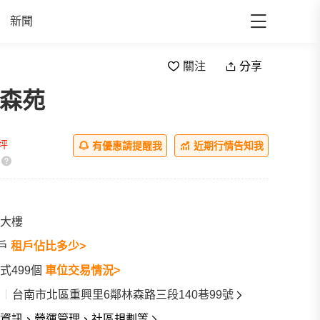
新聞
關注
分享
林森苑
all
/坪
有優惠請提醒我
近期行情告知我
大樓
6戶
租戶佔比多少>
式499個
車位交易情況>
台南市北區重興里6鄰林森路三段140巷99號
資訊、營運管理、社區規劃等