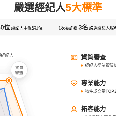
嚴選經紀人
5大標準
50位
3名
經紀人中嚴選1位
1次委託獲
嚴選經紀人服
通經紀人
資質審查
經紀人從業資質
專業能力
物件成交量
TOP
拓客能力