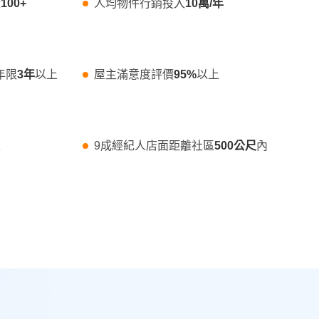
量
100+
人均物件行銷投入
10萬/年
年限
3年
以上
屋主滿意度評價
95%
以上
上
9成經紀人店面距離社區
500公尺
內