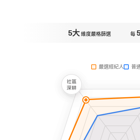
5大
維度嚴格篩選
每
嚴選經紀人
普