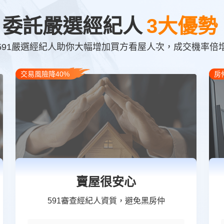
委託嚴選經紀人
3大優勢
591嚴選經紀人助你大幅增加買方看屋人次，成交機率倍
交易風險降40%
房
賣屋很安心
591審查經紀人資質，避免黑房仲