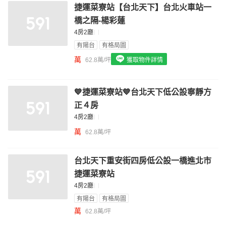
捷運菜寮站【台北天下】台北火車站一
我想找配備瓦斯爐的物件
橋之隔-楊彩蓮
我想找廁所開窗的物件
4房2廳
有陽台
有格局圖
我想找具垃圾處理的物件
萬
62.8萬/坪
獲取物件詳情
我想找近捷運的物件
💙捷運菜寮站💙台北天下低公設寧靜方
正４房
4房2廳
萬
62.8萬/坪
台北天下重安街四房低公設一橋進北市
捷運菜寮站
4房2廳
有陽台
有格局圖
萬
62.8萬/坪