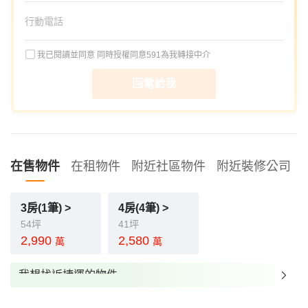
我已閱讀並同意
同時授權同意591為我轉接中介
回電給我
在售物件
在租物件
附近社區物件
附近裝修公司
3房(1筆) >
4房(4筆) >
54坪
41坪
2,990
2,580
萬
萬
我想找近捷運的物件
我想找裝潢較好的物件