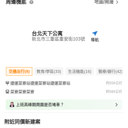
周邊機能
地圖/周邊
台北天下公寓
新北市三重區重安街103號
導航
交通出行(9)
教育/學區(33)
生活機能(16)
醫療/銀行(42)
捷運菜寮站捷運菜寮站捷運菜寮站
約556公尺
菜寮菜寮菜寮
約585公尺
上班高峰期周圍是否堵車？
附近同價新建案