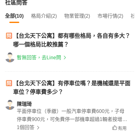
社區問答
全部(10)
格局介紹(2)
物業管理(2)
市場行情(2)
社區
【台北天下公寓】都有哪些格局，各自有多大？
哪一個格局比較推薦？
暫無回答，去Line問
【台北天下公寓】有停車位嗎？是機械還是平面
車位？停車費多少？
陳瑞琦
平面停車位（季繳）一般汽車停車費600元，子母
停車費900元，可免費停一部機車超過1輛者按增停
機車數（1輛100元）收去管理費機車管理費（清潔
1個回答
有用
費）300元