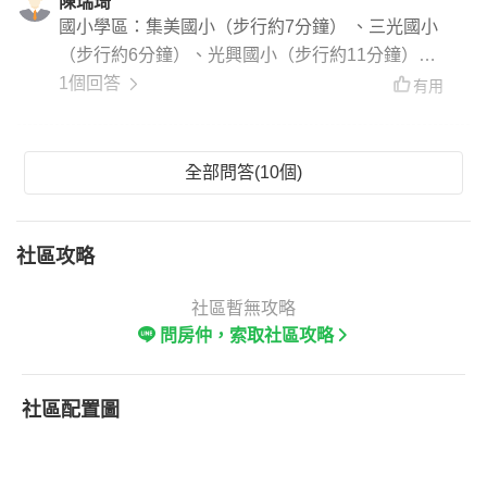
陳瑞琦
國小學區：集美國小（步行約7分鐘） 、三光國小
（步行約6分鐘）、光興國小（步行約11分鐘）國
中學區：三重高級中學（步行約5分鐘）
1個回答
有用
全部問答(10個)
社區攻略
社區暫無攻略
問房仲，索取社區攻略
社區配置圖