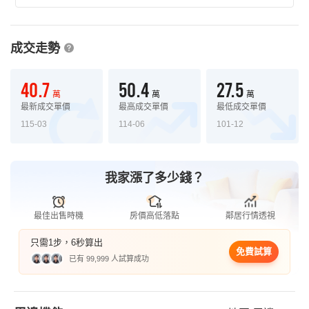
成交走勢
40.7
50.4
27.5
萬
萬
萬
最新成交單價
最高成交單價
最低成交單價
115-03
114-06
101-12
我家漲了多少錢？
最佳出售時機
房價高低落點
鄰居行情透視
只需1步，6秒算出
免費試算
已有 99,999 人試算成功