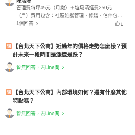
陳瑞琦
管理費每坪45元（月繳）＋垃圾清運費250元
（戶）費用包含：社區維護管理、修繕、信件包裹
代收
1個回答
1
【台北天下公寓】近幾年的價格走勢怎麼樣？預
計未來一段時間是漲還是跌？
暫無回答，去Line問
【台北天下公寓】內部環境如何？還有什麼其他
特點嗎？
暫無回答，去Line問