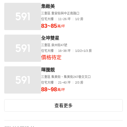
集緻美
三重區 重安街與中正南路口
住宅大樓
11~26 坪
1/2 房
83~85
萬/坪
全坤雙星
三重區 泉州街47號
住宅大樓
16~38 坪
1/2/2+1/3 房
價格待定
暉騰靚
三重區 集美街、集美街247巷交叉口
住宅大樓
21~40 坪
2/3 房
88~98
萬/坪
查看更多