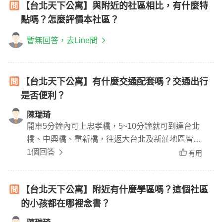
【台北天下公寓】與附近的社區相比，有什麼特
點嗎？怎麼評價本社區？
暫無回答，去Line問
【台北天下公寓】有什麼交通配套嗎？交通出行
是否便利？
陳瑞琦
開車5分鐘內可上忠孝橋，5~10分鐘就可到達台北
橋、中興橋、重新橋，往返大台北及新莊地區皆相
當便捷。捷運中和新蘆線及機場快線讓生活更加輕
1個回答
有用
鬆~ 生活娛樂：集美商圈、各便利商店
【台北天下公寓】附近有什麼學區嗎？這個社區
的小孩都在哪裡念書？