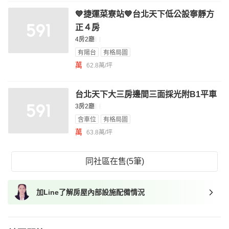
💙捷運菜寮站💙台北天下低公設寧靜方
正４房
4房2廳
有陽台
有格局圖
萬
62.8萬/坪
台北天下大三房邊間三面採光附B1平車
3房2廳
含車位
有格局圖
萬
63.8萬/坪
同社區在售(5筆)
加Line了解房屋內部設施配備情況