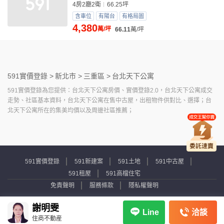
4房2廳2衛
66.25坪
含車位
有陽台
有格局圖
4,380
萬/坪
66.11
萬/坪
591實價登錄 >
新北市 >
三重區 >
台北天下公寓
591實價登錄為您提供：台北天下公寓房價、實價登錄2.0，台北天下公寓成交
走勢、社區基本資料，台北天下公寓在售中古屋，出租物件供對比、選擇；台
北天下公寓所在的集美均價以及周邊社區推薦；
591實價登錄
591新建案
591土地
591中古屋
591租屋
591高檔住宅
免責聲明
服務條款
隱私權聲明
Copyright © 2007-2026 by Addcn Technology Co., Ltd. All Rights reserved.
謝明雯
洽談
Line
住商不動産