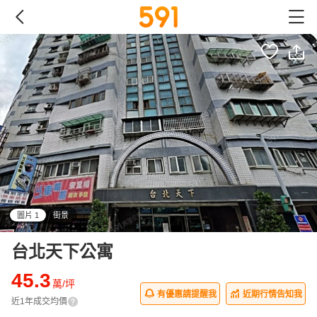
圖片 1
街景
all
台北天下公寓
45.3
萬/坪
有優惠請提醒我
近期行情告知我
近1年成交均價