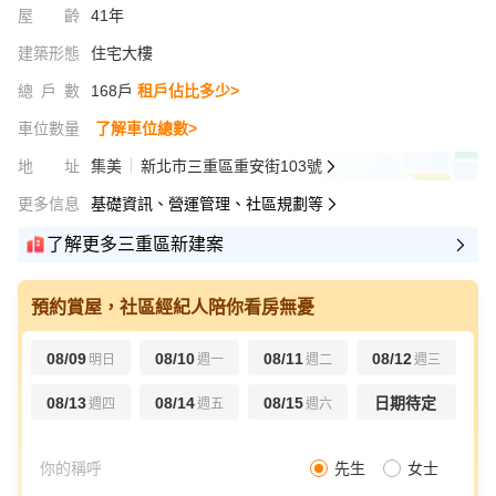
屋齡
41年
建築形態
住宅大樓
總戶數
168戶
租戶佔比多少>
車位數量
了解車位總數>
地址
集美
新北市三重區重安街103號
更多信息
基礎資訊、營運管理、社區規劃等
了解更多三重區新建案
預約賞屋，社區經紀人陪你看房無憂
08/09
08/10
08/11
08/12
明日
週一
週二
週三
08/13
08/14
08/15
日期待定
週四
週五
週六
先生
女士