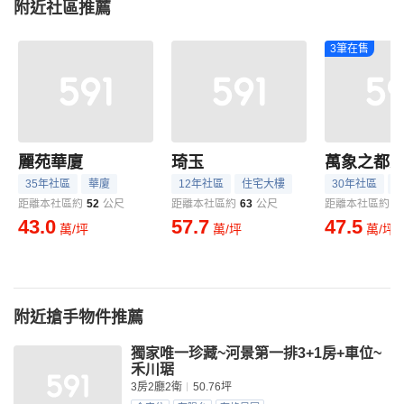
附近社區推薦
3筆在售
麗苑華廈
琦玉
35年社區
華廈
12年社區
住宅大樓
30年社區
距離本社區約
52
公尺
距離本社區約
63
公尺
距離本社區約
6
43.0
57.7
47.5
萬/坪
萬/坪
萬/坪
附近搶手物件推薦
獨家唯一珍藏~河景第一排3+1房+車位~
禾川琚
3房2廳2衛
50.76坪