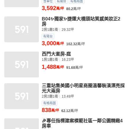
含車位
有陽台
有格局圖
3,592
萬/坪
80.2
萬/坪
B04✨獨家✨捷運大橋頭站質感美妝正2
房
2房1廳1衛
29.32坪
有陽台
3,000
萬/坪
102.32
萬/坪
西門大套房-庭
1房1廳1衛
16.23坪
1,488
萬/坪
91.68
萬/坪
三重站集美國小明星商圈溫馨裝潢漂亮採
光大兩房
2房2廳1衛
13.49坪
有格局圖
838
萬/坪
62.12
萬/坪
🎉專任指標建案模範社區一鄰公園精緻4
房車