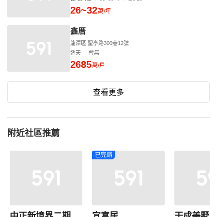
26~32
萬/坪
鑫厝
龍潭區 聖亭路300巷12號
透天
暫無
2685
萬/戶
查看更多
附近社區推薦
已完銷
中正新境界二期
宜富居
干成美墅