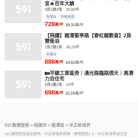
宜🔥百年大鎮
3房2廳2衛
35.85坪
有陽台
有格局圖
728
萬/坪
20.31
萬/坪
【飛躍】龍潭聖亭路【春虹龍歡喜】2房
雙衛浴
2房2廳2衛
36.23坪
有陽台
888
萬/坪
24.51
萬/坪
🏡平鎮工業區旁｜湧光路臨路透天｜高潛
力自住宅
4房2廳2衛
33坪
698
萬/坪
21.15
萬/坪
591實價登錄 >
桃園市 >
龍潭區 >
中正新境界
591實價登錄為您提供：中正新境界房價、實價登錄2.0，中正新境界成交走