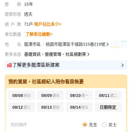
屋齡
15年
建築形態
透天
總戶數
71戶
租戶佔比多少>
車位數量
了解車位總數>
地址
龍潭市區
桃園市龍潭區干城路315巷219號
更多信息
基礎資訊、營運管理、社區規劃等
了解更多龍潭區新建案
預約賞屋，社區經紀人陪你看房無憂
08/08
08/09
08/10
08/11
明日
週日
週一
週二
08/12
08/13
08/14
日期待定
週三
週四
週五
先生
女士