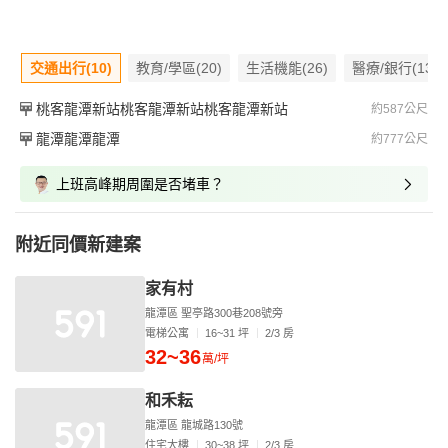
交通出行(10)
教育/學區(20)
生活機能(26)
醫療/銀行(13)
桃客龍潭新站桃客龍潭新站桃客龍潭新站
約587公尺
龍潭龍潭龍潭
約777公尺
上班高峰期周圍是否堵車？
附近同價新建案
家有村
龍潭區 聖亭路300巷208號旁
電梯公寓
16~31 坪
2/3 房
32~36
萬/坪
和禾耘
龍潭區 龍城路130號
住宅大樓
30~38 坪
2/3 房