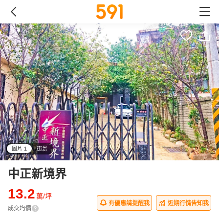
圖片 1
街景
all
中正新境界
13.2
萬/坪
有優惠請提醒我
近期行情告知我
成交均價