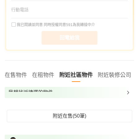
我已閱讀並同意
同時授權同意591為我轉接中介
回電給我
在售物件
在租物件
附近社區物件
附近裝修公司
我想找近捷運的物件
我想找裝潢較好的物件
我想找配備瓦斯爐的物件
附近在售(50筆)
我想找廁所開窗的物件
我想找具垃圾處理的物件