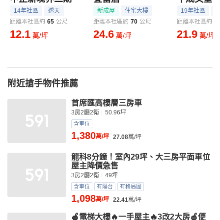
14年社區
透天
新成屋
住宅大樓
19年社區
距離本社區約
65
公尺
距離本社區約
70
公尺
距離本社區約
8
12.1
24.6
21.9
萬/坪
萬/坪
萬/坪
附近搶手物件推薦
首席匯高樓層三房車
3房2廳2衛
50.96坪
含車位
1,380
萬/坪
27.08
萬/坪
龍科8分鐘！室內29坪、大三房平面車位
屋主降價急售
3房2廳2衛
49坪
含車位
有陽台
有格局圖
1,098
萬/坪
22.41
萬/坪
🍎電梯大樓🔥一手屋主🔥3改2大房🍎便