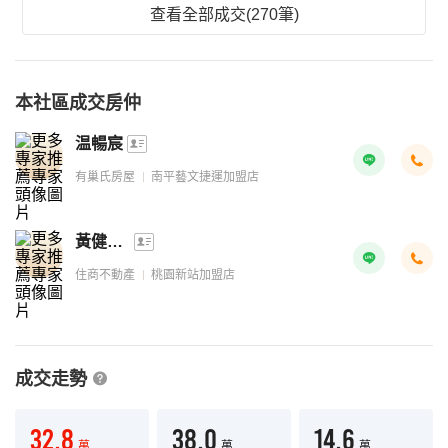
查看全部成交(270筆)
本社區成交房仲
温暢宸
有巢氏房屋
南平藝文捷運加盟店
黃健梓經理
住商不動產
桃園新站加盟店
成交走勢
32.8
38.0
14.6
萬
萬
萬