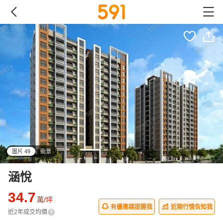
圖片 49
街景
all
涵悅
34.7
萬/坪
有優惠請提醒我
近期行情告知我
近2年成交均價