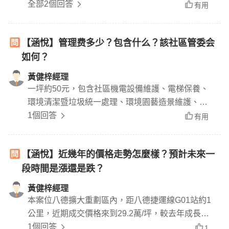
全部2個回答
有用
【涵悅】管理费多少？包含什么？該社區管委会
如何？
黃健梓經理
一坪約50元，包含社區機電設備維護、電梯保養、
環境清潔暨垃圾統一處理、環境園藝造景維護、停
車場空間維護！管委會用心經營管理社區,為八德區
1個回答
有用
指標之一社區
【涵悅】近幾年的價格走勢怎麼樣？預計未來一
段時間是漲還是跌？
黃健梓經理
本案位八德擴大重劃區內，距八德捷運線G01站約1
公里，近期成交價格來到29.2萬/坪，較去年成長約
1成，整體趨勢上漲，未來捷運工程竣工房價指日可
1個回答
1