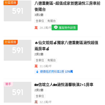
社區精選
八德重劃區~超值成家首選涵悅三房車前
我想找配備瓦斯爐的物件
後陽台
我想找廁所開窗的物件
3房2廳
含車位
有陽台
我想找具垃圾處理的物件
萬
28.2萬/坪
獲取物件詳情
我想找近捷運的物件
社區精選
🔥仙女姐姐🍎獨家八德重劃區涵悅超值
兩房車🍎
2房2廳
含車位
有陽台
萬
31.0萬/坪
總價低於同社區2房
170萬
搶手
🏡信竤立人🏡涵悅溫馨裝潢2+1房車
2房2廳
含車位
萬
32.2萬/坪