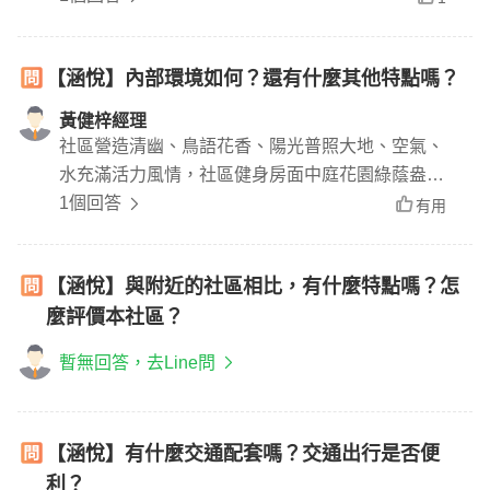
待！
【涵悅】內部環境如何？還有什麼其他特點嗎？
黃健梓經理
社區營造清幽、鳥語花香、陽光普照大地、空氣、
水充滿活力風情，社區健身房面中庭花園綠蔭盎
然，圖書館面中庭落地玻璃形成一道自然生態景
1個回答
有用
觀。
【涵悅】與附近的社區相比，有什麼特點嗎？怎
麼評價本社區？
暫無回答，去Line問
【涵悅】有什麼交通配套嗎？交通出行是否便
利？