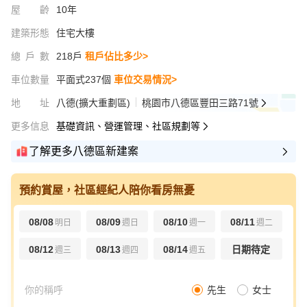
屋齡
10年
建築形態
住宅大樓
總戶數
218戶
租戶佔比多少>
車位數量
平面式237個
車位交易情況>
地址
八德(擴大重劃區)
桃園市八德區豐田三路71號
更多信息
基礎資訊、營運管理、社區規劃等
了解更多八德區新建案
預約賞屋，社區經紀人陪你看房無憂
08/08
08/09
08/10
08/11
明日
週日
週一
週二
08/12
08/13
08/14
日期待定
週三
週四
週五
先生
女士