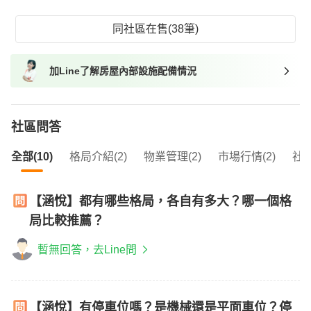
同社區在售(38筆)
加Line了解房屋內部設施配備情況
社區問答
全部(10)
格局介紹(2)
物業管理(2)
市場行情(2)
社區
【涵悅】都有哪些格局，各自有多大？哪一個格
局比較推薦？
暫無回答，去Line問
【涵悅】有停車位嗎？是機械還是平面車位？停