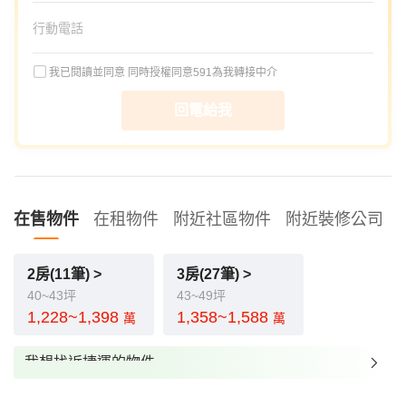
我已閱讀並同意
同時授權同意591為我轉接中介
回電給我
在售物件
在租物件
附近社區物件
附近裝修公司
2房(11筆) >
3房(27筆) >
40~43坪
43~49坪
1,228~1,398
1,358~1,588
萬
萬
我想找近捷運的物件
我想找裝潢較好的物件