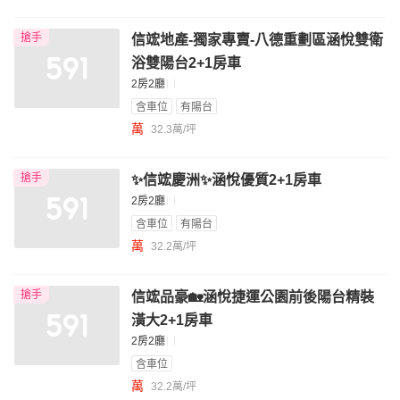
搶手
信竤地產-獨家專賣-八德重劃區涵悅雙衛
浴雙陽台2+1房車
2房2廳
含車位
有陽台
萬
32.3萬/坪
搶手
✨信竤慶洲✨涵悅優質2+1房車
2房2廳
含車位
有陽台
萬
32.2萬/坪
搶手
信竤品豪🏡涵悅捷運公園前後陽台精裝
潢大2+1房車
2房2廳
含車位
萬
32.2萬/坪