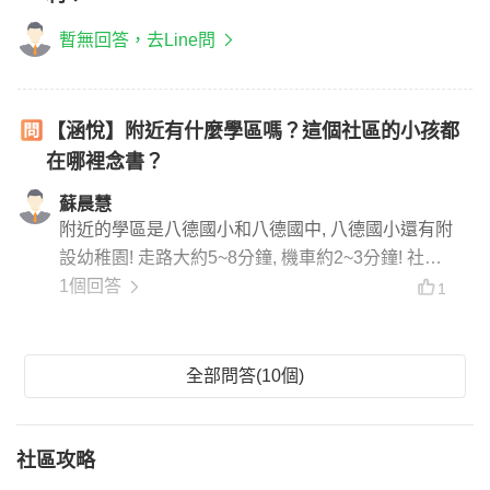
暫無回答，去Line問
【涵悅】附近有什麼學區嗎？這個社區的小孩都
在哪裡念書？
蘇晨慧
附近的學區是八德國小和八德國中, 八德國小還有附
設幼稚園! 走路大約5~8分鐘, 機車約2~3分鐘! 社區
的小朋友都在八德國小和八德國中居多, 步行就可到
1個回答
1
學校!非常近校區!
全部問答(10個)
社區攻略