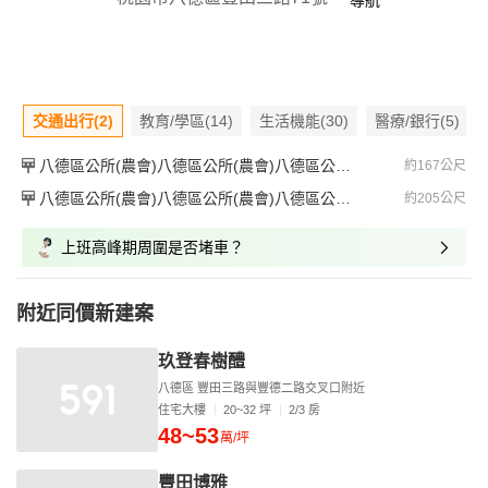
導航
交通出行(2)
教育/學區(14)
生活機能(30)
醫療/銀行(5)
八德區公所(農會)八德區公所(農會)八德區公所(農會)
約167公尺
八德區公所(農會)八德區公所(農會)八德區公所(農會)
約205公尺
上班高峰期周圍是否堵車？
附近同價新建案
玖登春樹醴
八德區 豐田三路與豐德二路交叉口附近
住宅大樓
20~32 坪
2/3 房
48~53
萬/坪
豐田博雅