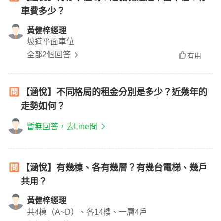
車費多少？
黃健梓經理
坡道平面車位
全部2個回答
有用
【涵悅】不同格局的租金分別是多少？近幾年的
走勢如何？
暫無回答，去Line問
【涵悅】有幾棟、各有幾層？有幾台電梯、幾戶
共用？
黃健梓經理
共4棟（A~D）、各14樓、一層4戶