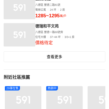
八德區 豐德二路81號
電梯公寓
24 坪
2 房
1285~1295
萬/戶
德瑞和平文苑
八德區 豐德一路60號旁
住宅大樓
37~44 坪
3/3+1 房
價格待定
查看更多
附近社區推薦
29筆在售
熱銷中