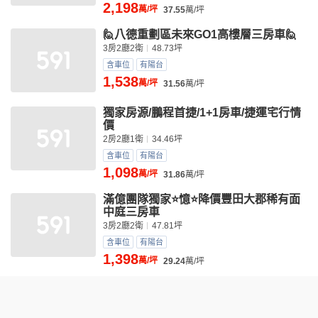
2,198
萬/坪
37.55
萬/坪
🙋八德重劃區未來GO1高樓層三房車🙋
3房2廳2衛
48.73坪
含車位
有陽台
1,538
萬/坪
31.56
萬/坪
獨家房源/鵬程首捷/1+1房車/捷運宅行情
價
2房2廳1衛
34.46坪
含車位
有陽台
1,098
萬/坪
31.86
萬/坪
滿億團隊獨家⭐️憶⭐️降價豐田大郡稀有面
中庭三房車
3房2廳2衛
47.81坪
含車位
有陽台
1,398
萬/坪
29.24
萬/坪