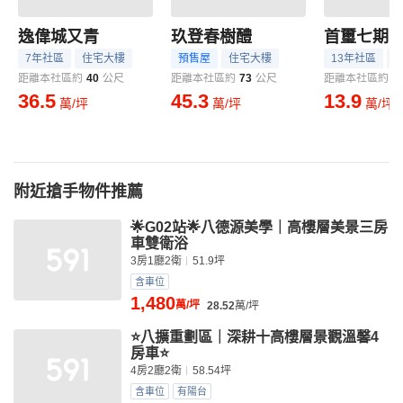
逸偉城又青
玖登春樹醴
首璽七期
7年社區
住宅大樓
預售屋
住宅大樓
13年社區
距離本社區約
40
公尺
距離本社區約
73
公尺
距離本社區約
8
36.5
45.3
13.9
萬/坪
萬/坪
萬/坪
附近搶手物件推薦
🌟G02站🌟八德源美學｜高樓層美景三房
車雙衛浴
3房1廳2衛
51.9坪
含車位
1,480
萬/坪
28.52
萬/坪
⭐八擴重劃區｜深耕十高樓層景觀溫馨4
房車⭐
4房2廳2衛
58.54坪
含車位
有陽台