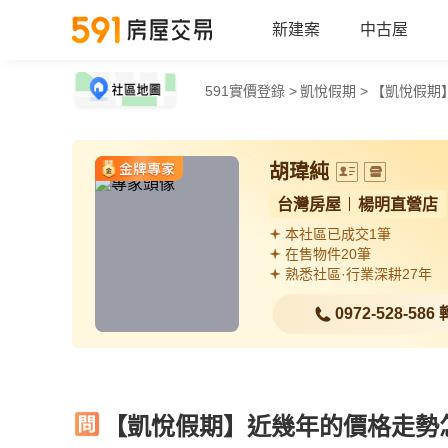
新建案
中古屋
591實價登錄 >
凱悅假期 >
【凱悅假期
胡瑋純
台灣房屋
楊明直營店
本社區已成交1筆
在售物件20筆
熟悉社區·行業深耕27年
0972-528-586
【凱悅假期】近幾年的價格走勢