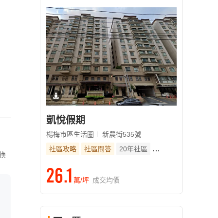
凱悅假期
楊梅市區生活圈
新農街535號
社區攻略
社區問答
20年社區
有車位
換
26.1
萬/坪
成交均價