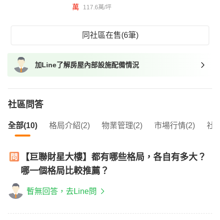
萬
117.6萬/坪
同社區在售(6筆)
加Line了解房屋內部設施配備情況
社區問答
全部(10)
格局介紹(2)
物業管理(2)
市場行情(2)
社區
【巨聯財星大樓】都有哪些格局，各自有多大？
哪一個格局比較推薦？
暫無回答，去Line問