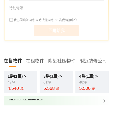
我已閱讀並同意
同時授權同意591為我轉接中介
回電給我
在售物件
在租物件
附近社區物件
附近裝修公司
1房(1筆) >
3房(3筆) >
4房(1筆) >
49坪
61坪
48坪
4,540
5,568
5,500
萬
萬
萬
我想找近捷運的物件
我想找裝潢較好的物件