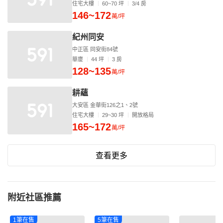
住宅大樓
60~70 坪
3/4 房
146~172
萬/坪
紀州同安
中正區 同安街84號
華廈
44 坪
3 房
128~135
萬/坪
耕蘊
大安區 金華街126之1、2號
住宅大樓
29~30 坪
開放格局
165~172
萬/坪
查看更多
附近社區推薦
1筆在售
5筆在售