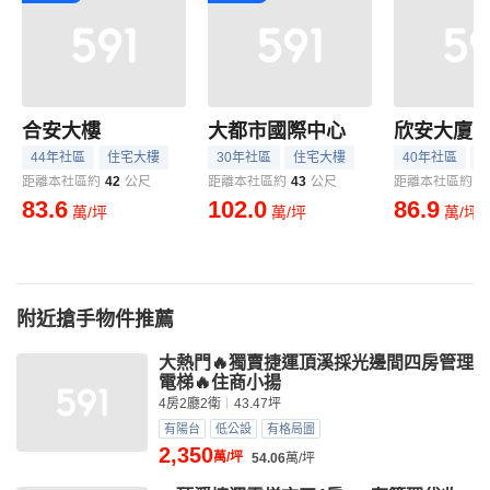
合安大樓
大都市國際中心
欣安大廈
44年社區
住宅大樓
30年社區
住宅大樓
40年社區
距離本社區約
42
公尺
距離本社區約
43
公尺
距離本社區約
4
83.6
102.0
86.9
萬/坪
萬/坪
萬/坪
附近搶手物件推薦
大熱門🔥獨賣捷運頂溪採光邊間四房管理
電梯🔥住商小揚
4房2廳2衛
43.47坪
有陽台
低公設
有格局圖
2,350
萬/坪
54.06
萬/坪