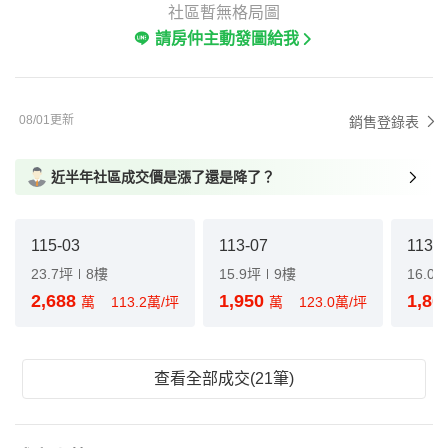
社區暫無格局圖
請房仲主動發圖給我
08/01更新
銷售登錄表
近半年社區成交價是漲了還是降了？
115-03
113-07
113-0
23.7坪
8樓
15.9坪
9樓
16.0
2,688
1,950
1,80
萬
113.2萬/坪
萬
123.0萬/坪
查看全部成交(21筆)