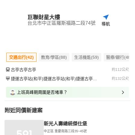
巨聯財星大樓
台北市中正區羅斯福路二段74號
導航
交通出行(42)
教育/學區(88)
生活機能(59)
醫療/銀行(48)
古亭古亭古亭
約112公尺
捷運古亭站(和平)捷運古亭站(和平)捷運古亭站(和平)
約132公尺
上班高峰期周圍是否堵車？
附近同價新建案
新光人壽總統傑仕堡
中正區 重慶南路三段35~45號