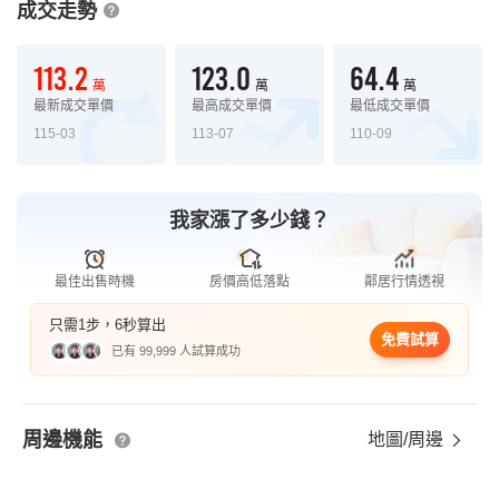
成交走勢
113.2
123.0
64.4
萬
萬
萬
最新成交單價
最高成交單價
最低成交單價
115-03
113-07
110-09
我家漲了多少錢？
最佳出售時機
房價高低落點
鄰居行情透視
只需1步，6秒算出
免費試算
已有 99,999 人試算成功
周邊機能
地圖/周邊