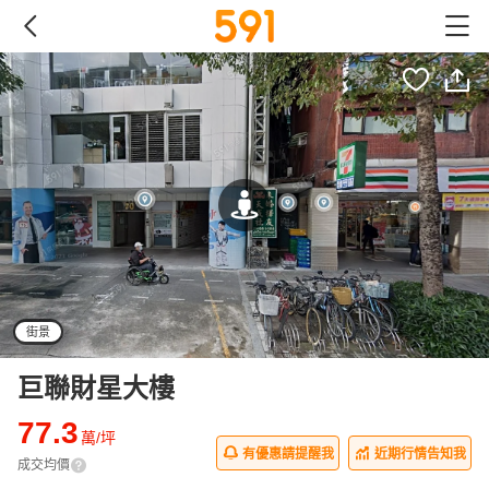
街景
巨聯財星大樓
77.3
萬/坪
有優惠請提醒我
近期行情告知我
成交均價