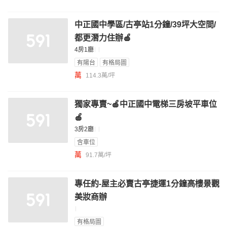
中正國中學區/古亭站1分鐘/39坪大空間/
都更潛力住辦🍎
4房1廳
有陽台
有格局圖
萬
114.3萬/坪
獨家專賣~🍎中正國中電梯三房坡平車位
🍎
3房2廳
含車位
萬
91.7萬/坪
專任約-屋主必賣古亭捷運1分鐘高樓景觀
美妝商辦
有格局圖