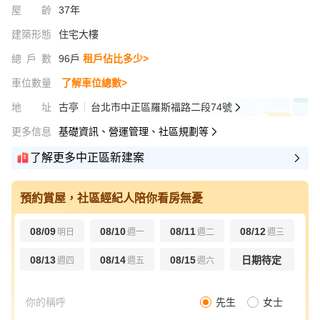
屋齡
37年
建築形態
住宅大樓
總戶數
96戶
租戶佔比多少>
車位數量
了解車位總數>
地址
古亭
台北市中正區羅斯福路二段74號
更多信息
基礎資訊、營運管理、社區規劃等
了解更多中正區新建案
預約賞屋，社區經紀人陪你看房無憂
08/09
08/10
08/11
08/12
明日
週一
週二
週三
08/13
08/14
08/15
日期待定
週四
週五
週六
先生
女士