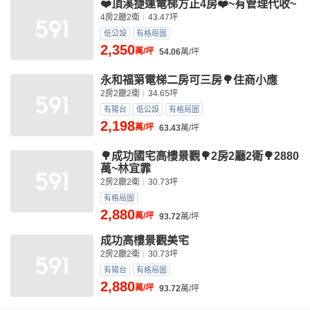
❤️頂溪捷運電梯方正4房❤️~有管理代收~
4房2廳2衛
43.47坪
低公設
有格局圖
2,350
萬/坪
54.06
萬/坪
永和福第電梯二房可三房🌳住商小應
2房2廳2衛
34.65坪
有陽台
低公設
有格局圖
2,198
萬/坪
63.43
萬/坪
🌳成功國宅高樓景觀🌳2房2廳2衛🌳2880
萬~林宜霏
2房2廳2衛
30.73坪
有格局圖
2,880
萬/坪
93.72
萬/坪
成功高樓景觀美宅
2房2廳2衛
30.73坪
有陽台
有格局圖
2,880
萬/坪
93.72
萬/坪