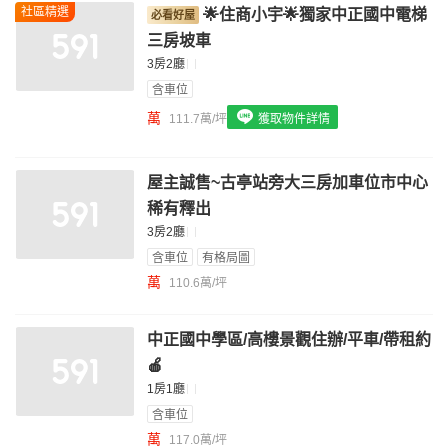
社區精選
🌟住商小宇🌟獨家中正國中電梯
我想找配備瓦斯爐的物件
三房坡車
我想找廁所開窗的物件
3房2廳
含車位
我想找具垃圾處理的物件
萬
111.7萬/坪
獲取物件詳情
我想找近捷運的物件
屋主誠售~古亭站旁大三房加車位市中心
稀有釋出
3房2廳
含車位
有格局圖
萬
110.6萬/坪
中正國中學區/高樓景觀住辦/平車/帶租約
🍎
1房1廳
含車位
萬
117.0萬/坪