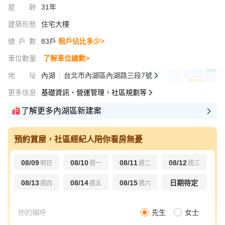
屋齡
31年
建築形態
住宅大樓
總戶數
83戶
租戶佔比多少>
車位數量
了解車位總數>
地址
內湖
台北市內湖區內湖路三段7號
更多信息
基礎資訊、營運管理、社區規劃等
了解更多內湖區新建案
預約賞屋，社區經紀人陪你看房無憂
08/09
08/10
08/11
08/12
明日
週一
週二
週三
08/13
08/14
08/15
日期待定
週四
週五
週六
先生
女士