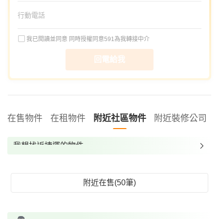
我已閱讀並同意
同時授權同意591為我轉接中介
回電給我
在售物件
在租物件
附近社區物件
附近裝修公司
我想找近捷運的物件
我想找裝潢較好的物件
我想找配備瓦斯爐的物件
附近在售(50筆)
我想找廁所開窗的物件
我想找具垃圾處理的物件