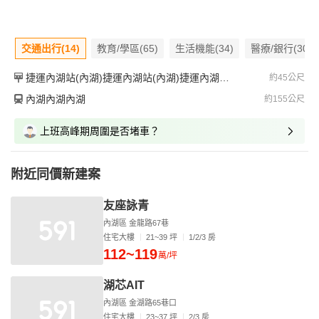
交通出行(14)
教育/學區(65)
生活機能(34)
醫療/銀行(30)
捷運內湖站(內湖)捷運內湖站(內湖)捷運內湖站(內湖)
約45公尺
內湖內湖內湖
約155公尺
上班高峰期周圍是否堵車？
附近同價新建案
友座詠青
內湖區 金龍路67巷
住宅大樓
21~39 坪
1/2/3 房
112~119
萬/坪
湖芯AIT
內湖區 金湖路65巷口
住宅大樓
23~37 坪
2/3 房