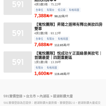
4房3廳3衛
75.22坪
含車位
有陽台
低公設
有格局圖
7,388
萬/坪
98.22
萬/坪
【寬悅團隊】昇陽之道稀有釋出美妝四房
雙車
4房2廳2衛
93.12坪
含車位
有陽台
有格局圖
7,688
萬/坪
112.65
萬/坪
【寬悅團隊】悦成功🏅正面綠景美妝宅｜
首購最愛｜四期重劃區
1房1廳1衛
13.39坪
有陽台
有格局圖
1,600
萬/坪
119.49
萬/坪
591實價登錄 >
台北市 >
內湖區 >
碧湖新鑽大廈
591實價登錄為您提供：碧湖新鑽大廈房價、實價登錄2.0，碧湖新鑽大廈成交