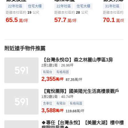
22年社區
住宅大樓
22年社區
住宅大樓
31年社區
距離本社區約
19
公尺
距離本社區約
28
公尺
距離本社區約
3
65.5
57.7
70.1
萬/坪
萬/坪
萬/坪
附近搶手物件推薦
【台灣永悅😊】森之林麗山學區3房
2房1廳1衛
26.96坪
有陽台
有格局圖
2,355
萬/坪
87.35
萬/坪
【寬悅團隊】國美陽光生活高樓景觀戶
1房2廳1衛
40.74坪
含車位
有陽台
有格局圖
3,588
萬/坪
119.68
萬/坪
🍀專任【台灣永悅】【美麗大湖】樓中樓
庭院四房車🍀