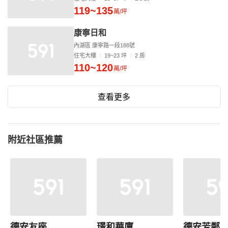
119~135
萬/坪
康寧日和
內湖區 康寧路一段188號
住宅大樓
19~23 坪
2 房
110~120
萬/坪
查看更多
附近社區推薦
德安友座
璟和華廈
德安芳鄰