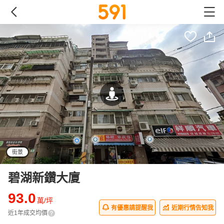
街景
碧湖新鑽大廈
93.0
萬/坪
有優惠請提醒我
近期行情告知我
近1年成交均價