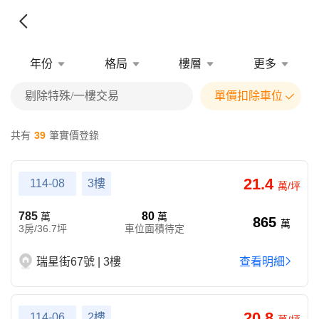
年份
格局
樓層
更多
剔除特殊/一樓交易
單價扣除車位
共有
39
筆實價登錄
21.4
114-08
3樓
萬/坪
785
80
萬
萬
865
萬
3房/36.7坪
車位面積待定
瑞星街67號 | 3樓
查看明細
20.8
114-06
2樓