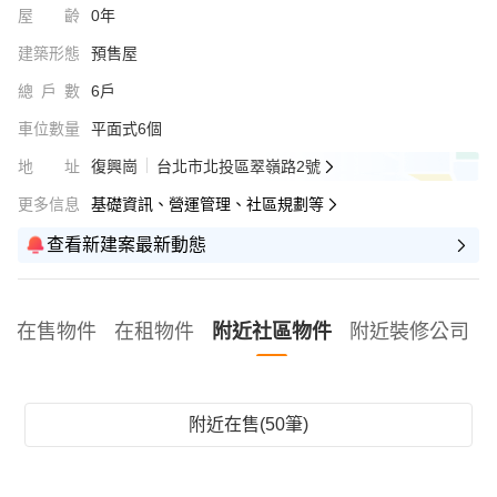
屋齡
0年
建築形態
預售屋
總戶數
6戶
車位數量
平面式6個
地址
復興崗
台北市北投區翠嶺路2號
更多信息
基礎資訊、營運管理、社區規劃等
查看新建案最新動態
在售物件
在租物件
附近社區物件
附近裝修公司
附近在售(50筆)