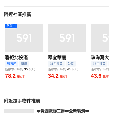
附近社區推薦
熱銷中
聯鉅北投湛
翠宜華廈
珠海灣大
預售屋
華廈
31年社區
公寓
17年社區
距離本社區約
35
公尺
距離本社區約
43
公尺
距離本社區約
5
78.2
34.2
43.6
萬/坪
萬/坪
萬/坪
附近搶手物件推薦
❤️貴園電梯三房❤️全新裝潢❤️