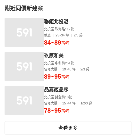
附近同價新建案
聯鉅北投湛
北投區 珠海路117號
華廈
25~34 坪
2/3 房
84~89
萬/坪
玖原和美
北投區 中和街251號
住宅大樓
19~43 坪
2/3 房
89~95
萬/坪
品嘉箴品序
北投區 雙全街10號
住宅大樓
15~44 坪
1/2/3 房
78~95
萬/坪
查看更多