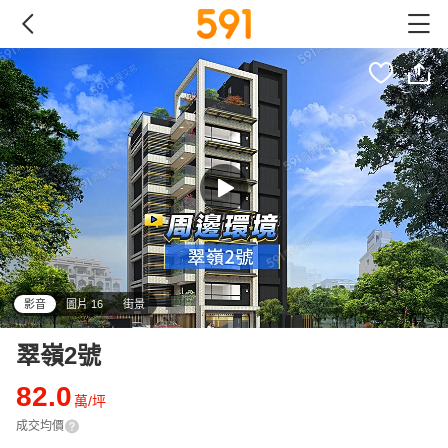
影音
圖片 16
街景
翠嶺2號
82.0
萬/坪
成交均價