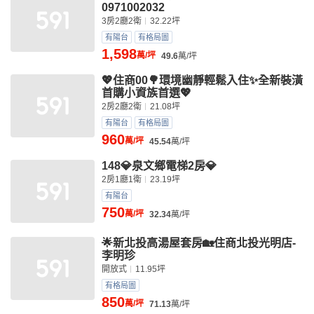
0971002032
3房2廳2衛
32.22坪
有陽台
有格局圖
1,598
萬/坪
49.6
萬/坪
💖住商00🌳環境幽靜輕鬆入住✨全新裝潢
首購小資族首選💖
2房2廳2衛
21.08坪
有陽台
有格局圖
960
萬/坪
45.54
萬/坪
148💎泉文鄉電梯2房💎
2房1廳1衛
23.19坪
有陽台
750
萬/坪
32.34
萬/坪
🌟新北投高湯屋套房🏡住商北投光明店-
李明珍
開放式
11.95坪
有格局圖
850
萬/坪
71.13
萬/坪