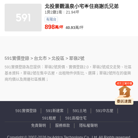
北投景觀溫泉小宅🌟住商謝氏兄弟
1房2廳1衛
21.94坪
有陽台
898
萬/坪
40.93
萬/坪
591實價登錄 >
台北市 >
北投區 >
翠嶺2號
591實價登錄為您提供：翠嶺2號房價、實價登錄2.0，翠嶺2號成交走勢、社區
基本資料，翠嶺2號在售中古屋，出租物件供對比、選擇；翠嶺2號所在的復興
崗均價以及周邊社區推薦；
591實價登錄
591新建案
591土地
591中古屋
591租屋
591高檔住宅
免責聲明
服務條款
隱私權聲明
Copyright © 2007-2026 by Addcn Technology Co., Ltd. All Rights reserved.