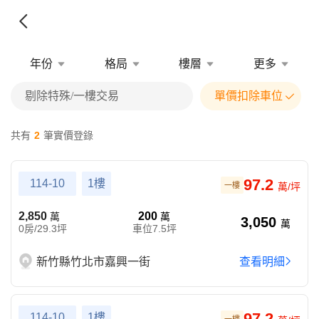
年份
格局
樓層
更多
剔除特殊/一樓交易
單價扣除車位
共有
2
筆實價登錄
97.2
114-10
1樓
一樓
萬/坪
2,850
200
萬
萬
3,050
萬
0房/29.3坪
車位7.5坪
新竹縣竹北市嘉興一街
查看明細
97.2
114-10
1樓