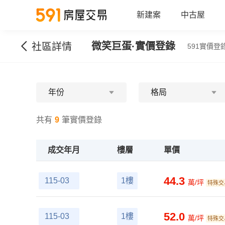
新建案
中古屋
微笑巨蛋
·實價登錄
社區詳情
591實價登錄
年份
格局
共有
9
筆實價登錄
成交年月
樓層
單價
44.3
115-03
1樓
萬/坪
特殊交
52.0
115-03
1樓
萬/坪
特殊交