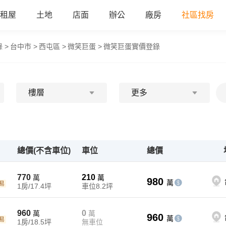
租屋
土地
店面
辦公
廠房
社區找房
 >
台中市 >
西屯區 >
微笑巨蛋 >
微笑巨蛋實價登錄
樓層
更多
總價(不含車位)
車位
總價
770
210
萬
萬
980
萬
易
1房/17.4坪
車位8.2坪
960
0
萬
萬
960
萬
易
1房/18.5坪
無車位