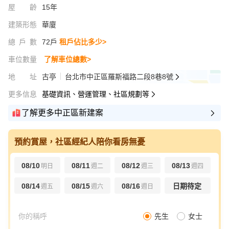
屋齡
15年
建築形態
華廈
總戶數
72戶
租戶佔比多少>
車位數量
了解車位總數>
地址
古亭
台北市中正區羅斯福路二段8巷8號
更多信息
基礎資訊、營運管理、社區規劃等
了解更多中正區新建案
預約賞屋，社區經紀人陪你看房無憂
08/10
08/11
08/12
08/13
明日
週二
週三
週四
08/14
08/15
08/16
日期待定
週五
週六
週日
先生
女士