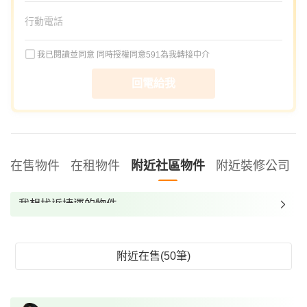
我已閱讀並同意
同時授權同意591為我轉接中介
回電給我
在售物件
在租物件
附近社區物件
附近裝修公司
我想找近捷運的物件
我想找裝潢較好的物件
我想找配備瓦斯爐的物件
附近在售(50筆)
我想找廁所開窗的物件
我想找具垃圾處理的物件