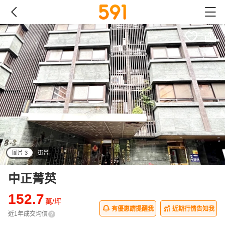
圖片 3
街景
all
中正菁英
152.7
萬/坪
有優惠請提醒我
近期行情告知我
近1年成交均價