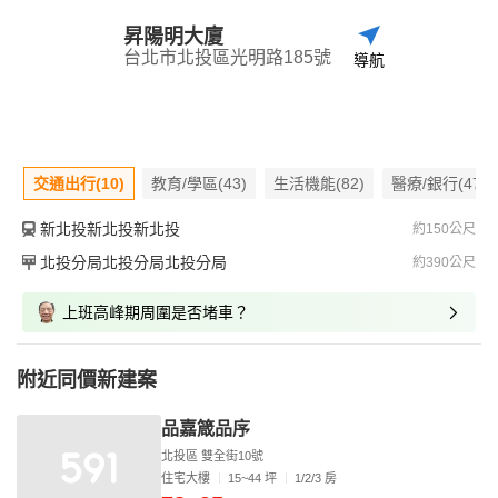
昇陽明大廈
台北市北投區光明路185號
導航
交通出行(10)
教育/學區(43)
生活機能(82)
醫療/銀行(47)
新北投新北投新北投
約150公尺
北投分局北投分局北投分局
約390公尺
上班高峰期周圍是否堵車？
附近同價新建案
品嘉箴品序
北投區 雙全街10號
住宅大樓
15~44 坪
1/2/3 房