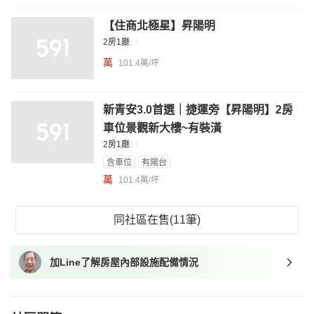
【住商北極星】昇陽明
2房1廳
萬
101.4萬/坪
新青安3.0首選｜捷運旁【昇陽明】2房
車位景觀新大樓~有裝潢
2房1廳
含車位
有陽台
萬
101.4萬/坪
同社區在售(11筆)
加Line了解房屋內部設施配備情況