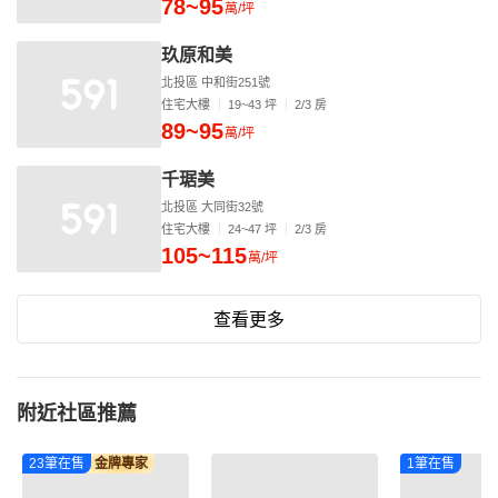
78~95
萬/坪
玖原和美
北投區 中和街251號
住宅大樓
19~43 坪
2/3 房
89~95
萬/坪
千琚美
北投區 大同街32號
住宅大樓
24~47 坪
2/3 房
105~115
萬/坪
查看更多
附近社區推薦
23筆在售
金牌專家
1筆在售