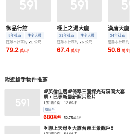
御品行館
極上之湯大廈
漢唐天廈
9年社區
住宅大樓
21年社區
住宅大樓
34年社區
距離本社區約
21
公尺
距離本社區約
26
公尺
距離本社區約
6
79.2
67.4
50.6
萬/坪
萬/坪
萬/坪
附近搶手物件推薦
🌈英倫佳居🌈倚翠三面採光有隔間大套
房，已更新最新照片影片
1房1廳1衛
12.89坪
有陽台
680
萬/坪
52.75
萬/坪
🌟聯上天母🌟大露台帝王景觀戶❣️