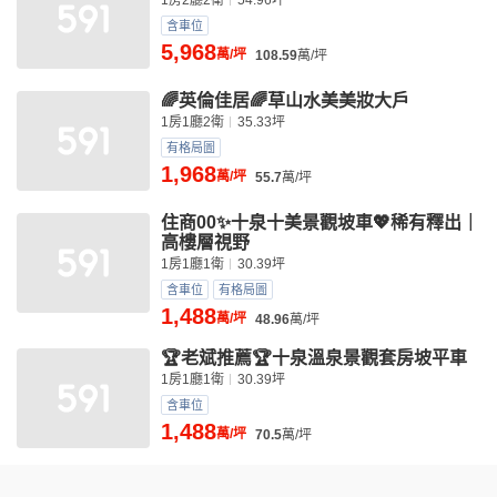
1房2廳2衛
54.96坪
含車位
5,968
萬/坪
108.59
萬/坪
🌈英倫佳居🌈草山水美美妝大戶
1房1廳2衛
35.33坪
有格局圖
1,968
萬/坪
55.7
萬/坪
住商00✨十泉十美景觀坡車💖稀有釋出｜
高樓層視野
1房1廳1衛
30.39坪
含車位
有格局圖
1,488
萬/坪
48.96
萬/坪
🏆老斌推薦🏆十泉溫泉景觀套房坡平車
1房1廳1衛
30.39坪
含車位
1,488
萬/坪
70.5
萬/坪