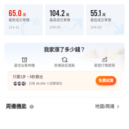
65.0
104.2
55.1
萬
萬
萬
最新成交單價
最高成交單價
最低成交單價
114-11
109-05
104-03
我家漲了多少錢？
最佳出售時機
房價高低落點
鄰居行情透視
只需1步，6秒算出
免費試算
已有 99,999 人試算成功
周邊機能
地圖/周邊