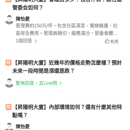
管委会如何？
陳怡菱
管理費約150元/坪，包含社區清潔、電梯維護、社
區保全費用。管理員親切，服務滿分，管委會體系
完整，做事認真細心。
1個回答
有用
【昇陽明大廈】近幾年的價格走勢怎麼樣？預計
未來一段時間是漲還是跌？
暫無回答，去Line問
【昇陽明大廈】內部環境如何？還有什麼其他特
點嗎？
陳怡菱