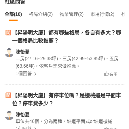
社區問答
全部(10)
格局介紹(2)
物業管理(2)
市場行情(2)
社區
【昇陽明大廈】都有哪些格局，各自有多大？哪
一個格局比較推薦？
陳怡菱
二房(27.16~29.38坪)、三房(42.99~53.85坪)、五房
(63.66坪)，依客戶需求做推薦。
1個回答
有用
【昇陽明大廈】有停車位嗎？是機械還是平面車
位？停車費多少？
陳怡菱
車位共46個，分為兩種，坡道平面式or坡道機械
1個回答