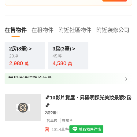
在售物件
在租物件
附近社區物件
附近裝修公司
2房(8筆) >
3房(3筆) >
29坪
45坪
2,980
4,580
萬
萬
我想找近捷運的物件
我想找裝潢較好的物件
💕10影片賞屋．昇陽明採光美妝景觀2房
我想找配備瓦斯爐的物件
💕
我想找廁所開窗的物件
2房2廳
含車位
有陽台
我想找具垃圾處理的物件
萬
101.4萬/坪
獲取物件詳情
我想找近捷運的物件