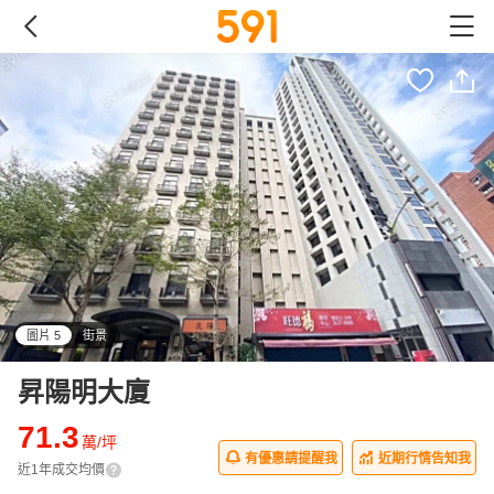
圖片 5
街景
all
昇陽明大廈
71.3
萬/坪
有優惠請提醒我
近期行情告知我
近1年成交均價