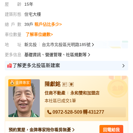
屋齡
15年
建築形態
住宅大樓
總戶數
39戶
租戶佔比多少>
車位數量
了解車位總數>
地址
新北投
台北市北投區光明路185號
更多信息
基礎資訊、營運管理、社區規劃等
了解更多北投區新建案
金牌專家
陳獻銘
住商不動產
永和雙和加盟店
本社區已成交1筆
0972-528-509
轉
431277
預約賞屋，金牌專家陪你看房無憂
回電給我