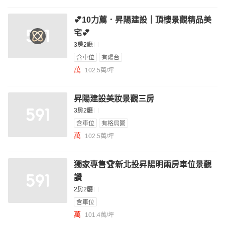
💕10力薦．昇陽建設｜頂樓景觀精品美
宅💕
3房2廳
含車位
有陽台
萬
102.5萬/坪
昇陽建設美妝景觀三房
3房2廳
含車位
有格局圖
萬
102.5萬/坪
獨家專售🏆新北投昇陽明兩房車位景觀
讚
2房2廳
含車位
萬
101.4萬/坪