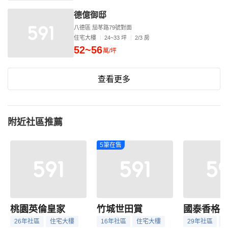
德億御邸
八德區 茄苳路79號對面
住宅大樓
24~33 坪
2/3 房
52~56
萬/坪
查看更多
附近社區推薦
5筆在售
桃園英倫皇家
竹城世田賞
國泰香格里
26年社區
住宅大樓
16年社區
住宅大樓
29年社區