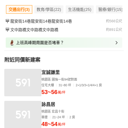
交通出行(3)
教育/學區(22)
生活機能(25)
醫療/銀行(15)
龍安街14巷龍安街14巷龍安街14巷
約566公尺
文中路橋文中路橋文中路橋
約891公尺
上班高峰期周圍是否堵車？
附近同價新建案
宜誠謙里
桃園區 國強一街94號對面
住宅大樓
31~80 坪
2+1/3/3+1/4/4+1 房
53~56
萬/坪
詠昌居
桃園區 宏昌十街
華廈
21~24 坪
2 房
48~54
萬/坪