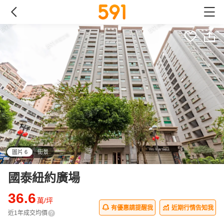
圖片 6
街景
all
國泰紐約廣場
36.6
萬/坪
有優惠請提醒我
近期行情告知我
近1年成交均價