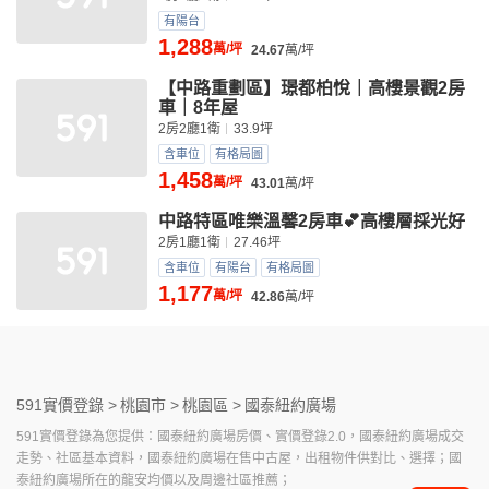
有陽台
1,288
萬/坪
24.67
萬/坪
【中路重劃區】璟都柏悅｜高樓景觀2房
車｜8年屋
2房2廳1衛
33.9坪
含車位
有格局圖
1,458
萬/坪
43.01
萬/坪
中路特區唯樂溫馨2房車💕高樓層採光好
2房1廳1衛
27.46坪
含車位
有陽台
有格局圖
1,177
萬/坪
42.86
萬/坪
591實價登錄 >
桃園市 >
桃園區 >
國泰紐約廣場
591實價登錄為您提供：國泰紐約廣場房價、實價登錄2.0，國泰紐約廣場成交
走勢、社區基本資料，國泰紐約廣場在售中古屋，出租物件供對比、選擇；國
泰紐約廣場所在的龍安均價以及周邊社區推薦；