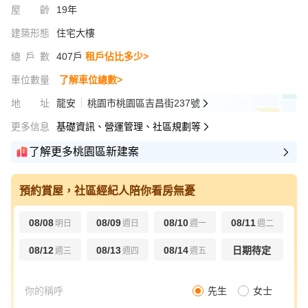
屋齡
19年
建築形態
住宅大樓
總戶數
407戶
租戶佔比多少>
車位數量
了解車位總數>
地址
龍安
桃園市桃園區吉昌街237號
更多信息
基礎資訊、營運管理、社區規劃等
了解更多桃園區新建案
預約賞屋，社區經紀人陪你看房無憂
08/08
08/09
08/10
08/11
明日
週日
週一
週二
08/12
08/13
08/14
日期待定
週三
週四
週五
先生
女士