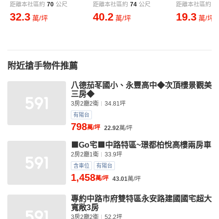
距離本社區約
70
公尺
距離本社區約
74
公尺
距離本社區約
1
32.3
40.2
19.3
萬/坪
萬/坪
萬/坪
附近搶手物件推薦
八德茄苳國小、永豐高中◆次頂樓景觀美
三房◆
3房2廳2衛
34.81坪
有陽台
798
萬/坪
22.92
萬/坪
🟩Go宅🟥中路特區~璟都柏悅高樓兩房車
2房2廳1衛
33.9坪
含車位
有陽台
1,458
萬/坪
43.01
萬/坪
專約中路市府雙特區永安路建國國宅超大
寬敞3房
3房2廳2衛
52.2坪