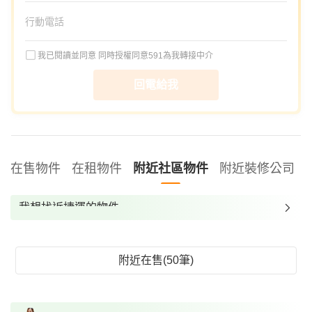
我已閱讀並同意
同時授權同意591為我轉接中介
回電給我
在售物件
在租物件
附近社區物件
附近裝修公司
我想找近捷運的物件
我想找裝潢較好的物件
我想找配備瓦斯爐的物件
附近在售(50筆)
我想找廁所開窗的物件
我想找具垃圾處理的物件