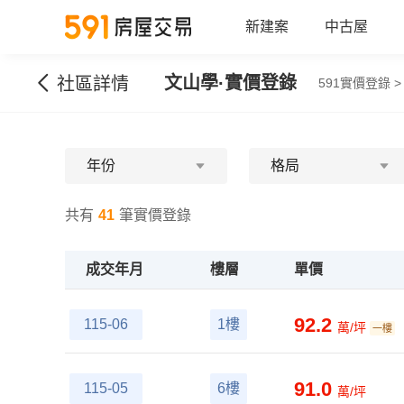
新建案
中古屋
文山學
·實價登錄
社區詳情
591實價登錄 >
年份
格局
共有
41
筆實價登錄
成交年月
樓層
單價
92.2
115-06
1樓
萬/坪
一樓
91.0
115-05
6樓
萬/坪