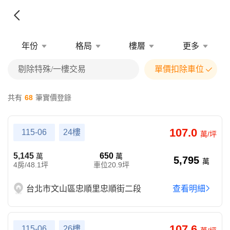
年份
格局
樓層
更多
剔除特殊/一樓交易
單價扣除車位
共有
68
筆實價登錄
107.0
115-06
24樓
萬/坪
5,145
650
萬
萬
5,795
萬
4房/48.1坪
車位20.9坪
台北市文山區忠順里忠順街二段
查看明細
107.6
115-06
26樓