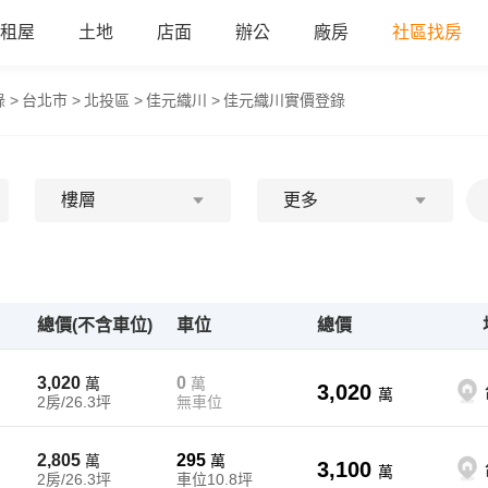
租屋
土地
店面
辦公
廠房
社區找房
 >
台北市 >
北投區 >
佳元織川 >
佳元織川實價登錄
樓層
更多
總價(不含車位)
車位
總價
3,020
0
萬
萬
3,020
萬
2房/26.3坪
無車位
2,805
295
萬
萬
3,100
萬
2房/26.3坪
車位10.8坪