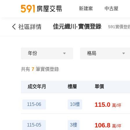
新建案
中古屋
佳元織川
·實價登錄
社區詳情
591實價登錄
年份
格局
共有
7
筆實價登錄
成交年月
樓層
單價
115.0
115-06
10樓
萬/坪
106.8
115-05
3樓
萬/坪