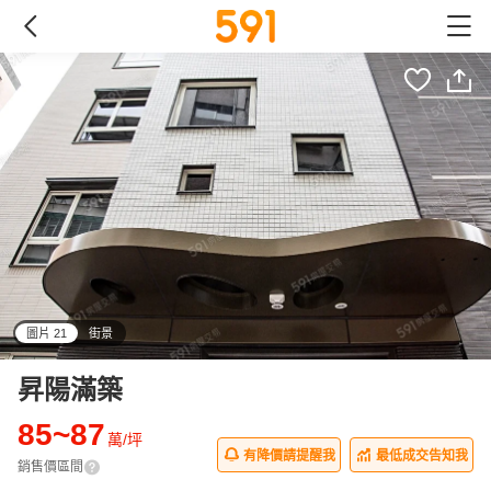
圖片 21
街景
all
昇陽滿築
85~87
萬/坪
有降價請提醒我
最低成交告知我
銷售價區間