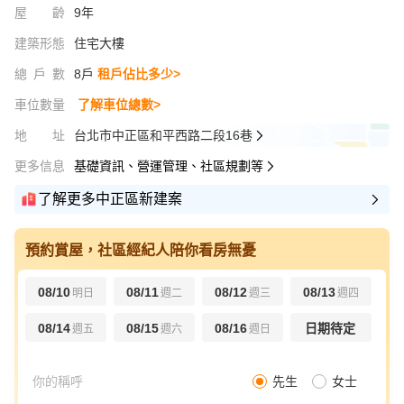
屋齡
9年
建築形態
住宅大樓
總戶數
8戶
租戶佔比多少>
車位數量
了解車位總數>
地址
台北市中正區和平西路二段16巷
更多信息
基礎資訊、營運管理、社區規劃等
了解更多中正區新建案
預約賞屋，社區經紀人陪你看房無憂
08/10
08/11
08/12
08/13
明日
週二
週三
週四
08/14
08/15
08/16
日期待定
週五
週六
週日
先生
女士