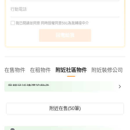
我已閱讀並同意
同時授權同意591為我轉接中介
回電給我
在售物件
在租物件
附近社區物件
附近裝修公司
我想找近捷運的物件
我想找裝潢較好的物件
我想找配備瓦斯爐的物件
附近在售(50筆)
我想找廁所開窗的物件
我想找具垃圾處理的物件