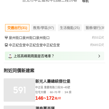
台北市中正區和平西路二段16巷
導航
交通出行(31)
教育/學區(97)
生活機能(25)
醫療/銀行(35)
泉州街口泉州街口泉州街口
約55公尺
中正紀念堂中正紀念堂中正紀念堂
約685公尺
上班高峰期周圍是否堵車？
附近同價新建案
新光人壽總統傑仕堡
中正區 重慶南路三段35~45號
住宅大樓
60~70 坪
3/4 房
146~172
萬/坪
潤泰菁英匯