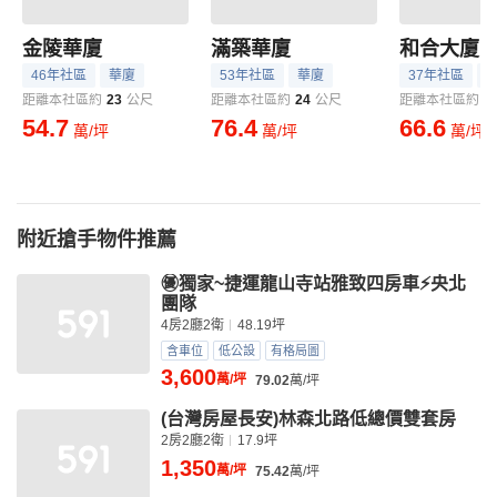
金陵華廈
滿築華廈
和合大廈
46年社區
華廈
53年社區
華廈
37年社區
距離本社區約
23
公尺
距離本社區約
24
公尺
距離本社區約
4
54.7
76.4
66.6
萬/坪
萬/坪
萬/坪
附近搶手物件推薦
㊝獨家~捷運龍山寺站雅致四房車⚡央北
團隊
4房2廳2衛
48.19坪
含車位
低公設
有格局圖
3,600
萬/坪
79.02
萬/坪
(台灣房屋長安)林森北路低總價雙套房
2房2廳2衛
17.9坪
1,350
萬/坪
75.42
萬/坪