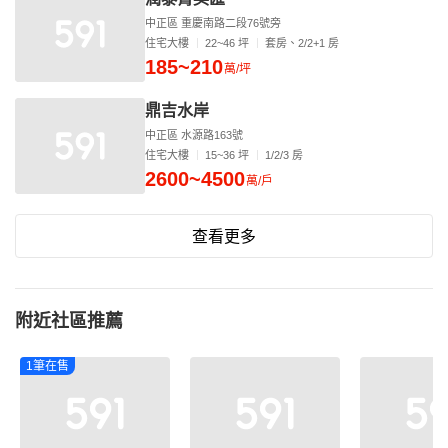
中正區 重慶南路二段76號旁
住宅大樓
22~46 坪
套房、2/2+1 房
185~210
萬/坪
鼎吉水岸
中正區 水源路163號
住宅大樓
15~36 坪
1/2/3 房
2600~4500
萬/戶
查看更多
附近社區推薦
1筆在售