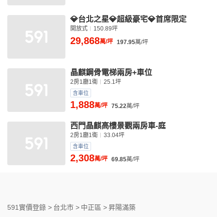
💎台北之星💎超級豪宅💎首席限定
開放式
150.89坪
29,868
萬/坪
197.95
萬/坪
晶麒鋼骨電梯兩房+車位
2房1廳1衛
25.1坪
含車位
1,888
萬/坪
75.22
萬/坪
西門晶麒高樓景觀兩房車-庭
2房1廳1衛
33.04坪
含車位
2,308
萬/坪
69.85
萬/坪
591實價登錄 >
台北市 >
中正區 >
昇陽滿築