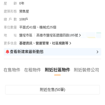
屋齡
0年
建築形態
預售屋
總戶數
108戶
車位數量
平面式41個、機械式25個
地址
鹽埕市區
高雄市鹽埕區建國四路185號
更多信息
基礎資訊、營運管理、社區規劃等
查看新建案最新動態
在售物件
在租物件
附近社區物件
附近裝修公司
附近在售(50筆)