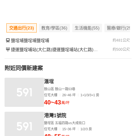
交通出行(23)
教育/學區(36)
生活機能(55)
醫療/銀行(25)
鹽埕埔鹽埕埔鹽埕埔
約481公尺
捷運鹽埕埔站(大仁路)捷運鹽埕埔站(大仁路)捷運鹽埕埔站(大仁路)
約500公尺
附近同價新建案
滙埕
鼓山區 鼓山一路53巷
住宅大樓
26~46 坪
1+1/3/3+1 房
40~43
萬/坪
港灣1號院
鹽埕區 五福四路vs大成街口
住宅大樓
15~36 坪
1/2/3 房