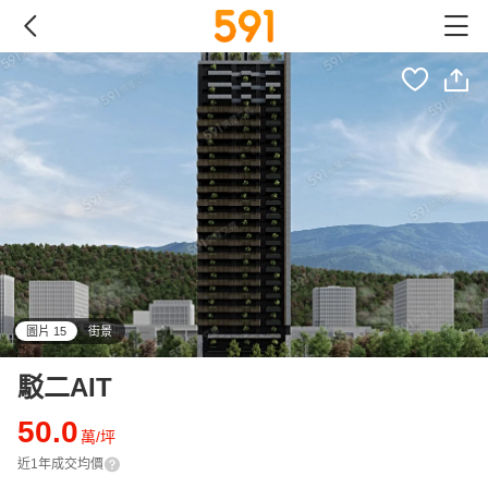
圖片 15
街景
all
駁二AIT
50.0
萬/坪
近1年成交均價