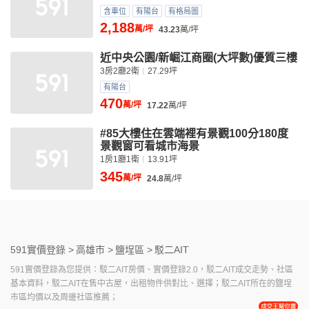
含車位
有陽台
有格局圖
2,188
萬/坪
43.23
萬/坪
近中央公園/新崛江商圈(大坪數)優質三樓
3房2廳2衛
27.29坪
有陽台
470
萬/坪
17.22
萬/坪
#85大樓住在雲端裡有景觀100分180度
景觀窗可看城市海景
1房1廳1衛
13.91坪
345
萬/坪
24.8
萬/坪
591實價登錄 >
高雄市 >
鹽埕區 >
駁二AIT
591實價登錄為您提供：駁二AIT房價、實價登錄2.0，駁二AIT成交走勢、社區
基本資料，駁二AIT在售中古屋，出租物件供對比、選擇；駁二AIT所在的鹽埕
市區均價以及周邊社區推薦；