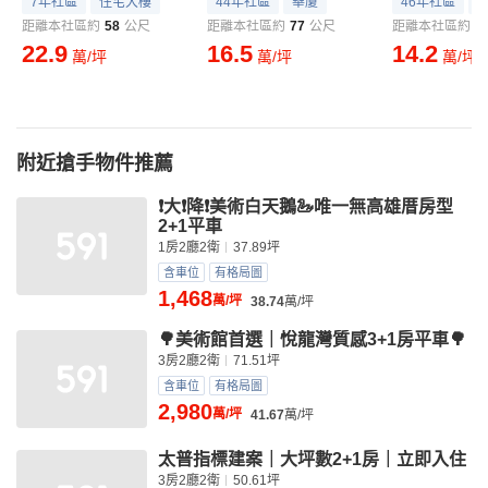
7年社區
住宅大樓
44年社區
華廈
46年社區
距離本社區約
58
公尺
距離本社區約
77
公尺
距離本社區約
9
22.9
16.5
14.2
萬/坪
萬/坪
萬/坪
附近搶手物件推薦
❗️大❗️降❗️美術白天鵝🦢唯一無高雄厝房型
2+1平車
1房2廳2衛
37.89坪
含車位
有格局圖
1,468
萬/坪
38.74
萬/坪
🌳美術館首選｜悅龍灣質感3+1房平車🌳
3房2廳2衛
71.51坪
含車位
有格局圖
2,980
萬/坪
41.67
萬/坪
太普指標建案｜大坪數2+1房｜立即入住
3房2廳2衛
50.61坪