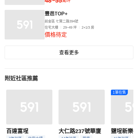
48~55
萬/坪
豐邑TOP+
前金區 七賢二路394號
住宅大樓
29~49 坪
2+1/3 房
價格待定
查看更多
附近社區推薦
1筆在售
百達富埕
大仁路237號華廈
鹽埕新樂