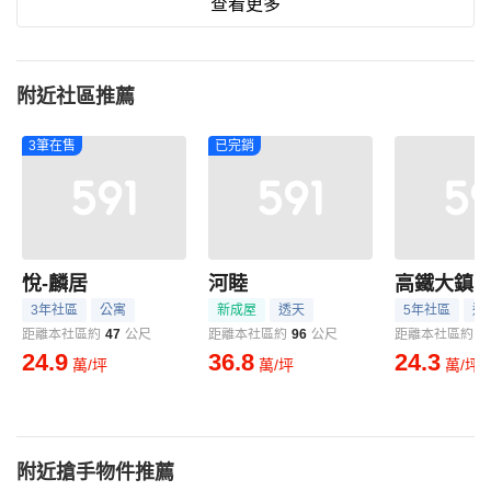
查看更多
附近社區推薦
3筆在售
已完銷
悅-麟居
河睦
高鐵大鎮
3年社區
公寓
新成屋
透天
5年社區
透
距離本社區約
47
公尺
距離本社區約
96
公尺
距離本社區約
3
24.9
36.8
24.3
萬/坪
萬/坪
萬/坪
附近搶手物件推薦