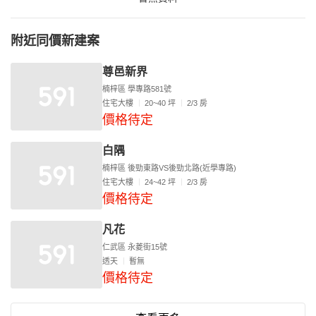
附近同價新建案
尊邑新界
楠梓區 學專路581號
住宅大樓
20~40 坪
2/3 房
價格待定
白隅
楠梓區 後勁東路VS後勁北路(近學專路)
住宅大樓
24~42 坪
2/3 房
價格待定
凡花
仁武區 永菱街15號
透天
暫無
價格待定