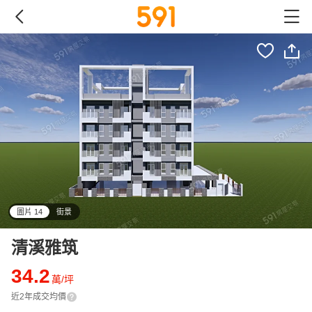
圖片 14
街景
all
清溪雅筑
34.2
萬/坪
近2年成交均價