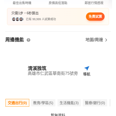
最佳出售時機
房價高低落點
鄰居行情透視
只需1步，6秒算出
免費試算
已有 99,999 人試算成功
周邊機能
地圖/周邊
清溪雅筑
高雄市仁武區華南街75號旁
導航
交通出行(0)
教育/學區(5)
生活機能(3)
醫療/銀行(0)
嫌
暫無資料