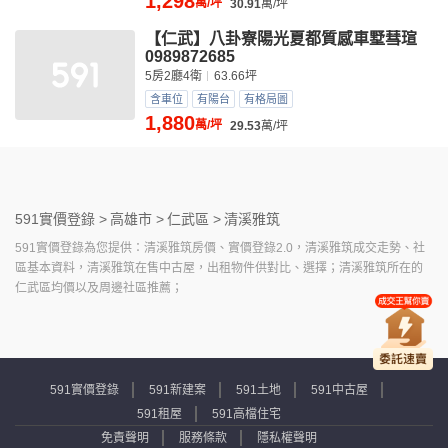
1,298
萬/坪
30.91
萬/坪
【仁武】八卦寮陽光夏都質感車墅彗瑄
0989872685
5房2廳4衛
63.66坪
含車位
有陽台
有格局圖
1,880
萬/坪
29.53
萬/坪
591實價登錄 >
高雄市 >
仁武區 >
清溪雅筑
591實價登錄為您提供：清溪雅筑房價、實價登錄2.0，清溪雅筑成交走勢、社
區基本資料，清溪雅筑在售中古屋，出租物件供對比、選擇；清溪雅筑所在的
仁武區均價以及周邊社區推薦；
591實價登錄
591新建案
591土地
591中古屋
591租屋
591高檔住宅
免責聲明
服務條款
隱私權聲明