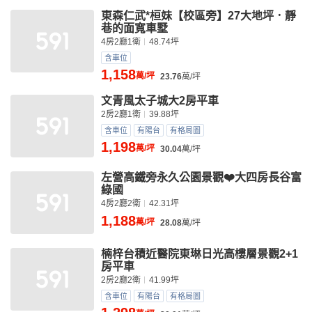
東森仁武*桓妹【校區旁】27大地坪．靜
巷的面寬車墅
4房2廳1衛
48.74坪
含車位
1,158
萬/坪
23.76
萬/坪
文青風太子城大2房平車
2房2廳1衛
39.88坪
含車位
有陽台
有格局圖
1,198
萬/坪
30.04
萬/坪
左營高鐵旁永久公園景觀❤️大四房長谷富
綠國
4房2廳2衛
42.31坪
1,188
萬/坪
28.08
萬/坪
楠梓台積近醫院東琳日光高樓層景觀2+1
房平車
2房2廳2衛
41.99坪
含車位
有陽台
有格局圖