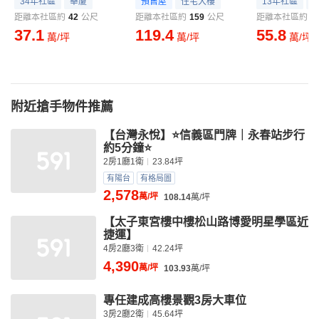
34年社區
華廈
預售屋
住宅大樓
13年社區
距離本社區約
42
公尺
距離本社區約
159
公尺
距離本社區約
1
37.1
119.4
55.8
萬/坪
萬/坪
萬/坪
附近搶手物件推薦
【台灣永悅】⭐信義區門牌｜永春站步行
約5分鐘⭐
2房1廳1衛
23.84坪
有陽台
有格局圖
2,578
萬/坪
108.14
萬/坪
【太子東宮樓中樓松山路博愛明星學區近
捷運】
4房2廳3衛
42.24坪
4,390
萬/坪
103.93
萬/坪
專任建成高樓景觀3房大車位
3房2廳2衛
45.64坪