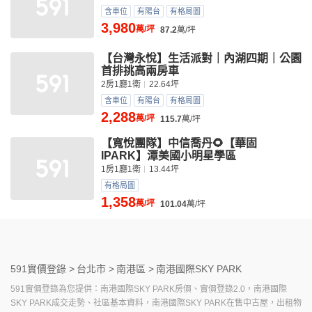
含車位
有陽台
有格局圖
3,980
萬/坪
87.2
萬/坪
【台灣永悅】生活派對｜內湖四期｜公園
首排挑高兩房車
2房1廳1衛
22.64坪
含車位
有陽台
有格局圖
2,288
萬/坪
115.7
萬/坪
【寬悅團隊】中信喬丹🌻【華固
IPARK】潭美國小明星學區
1房1廳1衛
13.44坪
有格局圖
1,358
萬/坪
101.04
萬/坪
591實價登錄 >
台北市 >
南港區 >
南港國際SKY PARK
591實價登錄為您提供：南港國際SKY PARK房價、實價登錄2.0，南港國際
SKY PARK成交走勢、社區基本資料，南港國際SKY PARK在售中古屋，出租物