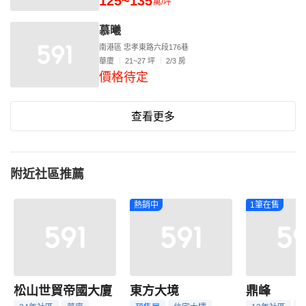
125~135
萬/坪
慕曦
南港區 忠孝東路六段176巷
華廈
21~27 坪
2/3 房
價格待定
查看更多
附近社區推薦
熱銷中
1筆在售
松山世貿帝國大廈
東方大境
鼎峰