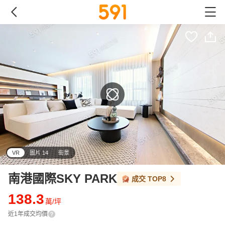
VR
圖片 14
街景
南港國際SKY PARK
成交
TOP8
138.3
萬/坪
近1年成交均價