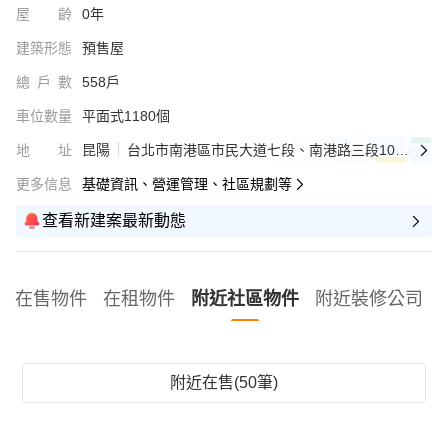
屋齡
0年
建築形態
預售屋
總戶數
558戶
車位數量
平面式1180個
地址
昆陽
台北市南港區市民大道七段、南港路三段109巷交叉口
更多信息
基礎資訊、營運管理、社區規劃等
查看新建案最新動態
在售物件
在租物件
附近社區物件
附近裝修公司
附近在售(50筆)