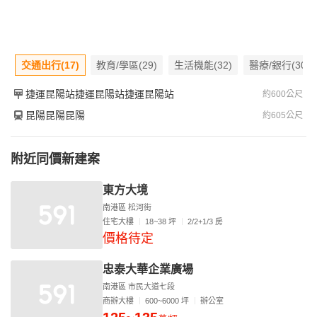
交通出行(17)
教育/學區(29)
生活機能(32)
醫療/銀行(30)
捷運昆陽站捷運昆陽站捷運昆陽站
約600公尺
昆陽昆陽昆陽
約605公尺
附近同價新建案
東方大境
南港區 松河街
住宅大樓
18~38 坪
2/2+1/3 房
價格待定
忠泰大華企業廣場
南港區 市民大道七段
商辦大樓
600~6000 坪
辦公室