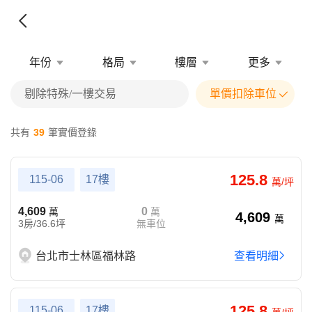
年份
格局
樓層
更多
剔除特殊/一樓交易
單價扣除車位
共有
39
筆實價登錄
125.8
115-06
17樓
萬/坪
4,609
0
萬
萬
4,609
萬
3房/36.6坪
無車位
台北市士林區福林路
查看明細
125.8
115-06
17樓