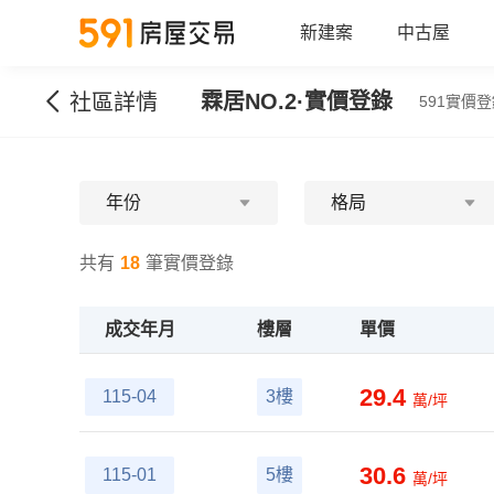
新建案
中古屋
霖居NO.2
·實價登錄
社區詳情
591實價登
年份
格局
共有
18
筆實價登錄
成交年月
樓層
單價
29.4
115-04
3樓
萬/坪
30.6
115-01
5樓
萬/坪