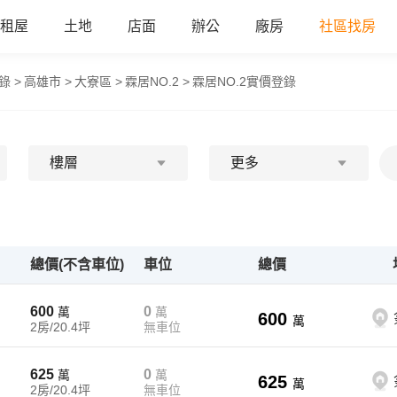
租屋
土地
店面
辦公
廠房
社區找房
錄 >
高雄市 >
大寮區 >
霖居NO.2 >
霖居NO.2實價登錄
樓層
更多
總價(不含車位)
車位
總價
600
0
萬
萬
600
萬
2房/20.4坪
無車位
625
0
萬
萬
625
萬
2房/20.4坪
無車位