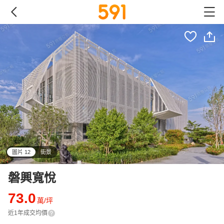
圖片 12
街景
all
磐興寬悅
73.0
萬/坪
近1年成交均價