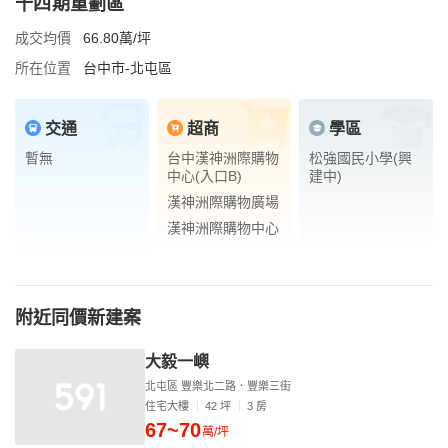
十四期重劃區
成交均價
66.80萬/坪
所在位置
台中市-北屯區
交通
超商
學區
暫無
台中漢神洲際購物
松強國民小學(興
中心(入口B)
建中)
漢神洲際購物廣場
漢神洲際購物中心
附近同價新建案
大毅一嶼
北屯區 豐樂北二路．豐樂三街
住宅大樓
42 坪
3 房
67~70
萬/坪