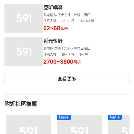
亞昕嶼森
北屯區 崇德十九路、洲際一街口
住宅大樓
22~38 坪
2/2+1/3 房
62~68
萬/坪
舜元悟野
北屯區 崇德十九路、豐樂五街口
住宅大樓
39~47 坪
3/4 房
2700~3800
萬/戶
查看更多
附近社區推薦
熱銷中
熱銷中