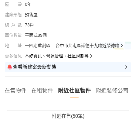
屋齡
0年
建築形態
預售屋
總戶數
73戶
車位數量
平面式89個
地址
十四期重劃區
台中市北屯區崇德十九路近榮德路
更多信息
基礎資訊、營運管理、社區規劃等
查看新建案最新動態
在售物件
在租物件
附近社區物件
附近裝修公司
附近在售(50筆)