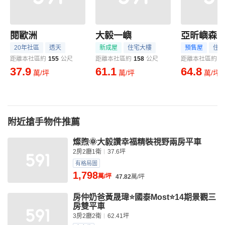
閱歐洲
大毅一嶼
亞昕嶼森
20年社區
透天
新成屋
住宅大樓
預售屋
住宅
距離本社區約
155
公尺
距離本社區約
158
公尺
距離本社區約
1
37.9
61.1
64.8
萬/坪
萬/坪
萬/坪
附近搶手物件推薦
燦煦🌞大毅讚幸福精裝視野兩房平車
2房2廳1衛
37.6坪
有格局圖
1,798
萬/坪
47.82
萬/坪
房仲奶爸黃晟瑋⭐國泰Most⭐14期景觀三
房雙平車
3房2廳2衛
62.41坪