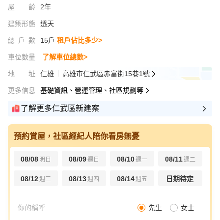
屋齡
2年
建築形態
透天
總戶數
15戶
租戶佔比多少>
車位數量
了解車位總數>
地址
仁雄
高雄市仁武區赤富街15巷1號
更多信息
基礎資訊、營運管理、社區規劃等
了解更多仁武區新建案
預約賞屋，社區經紀人陪你看房無憂
08/08
08/09
08/10
08/11
明日
週日
週一
週二
08/12
08/13
08/14
日期待定
週三
週四
週五
先生
女士