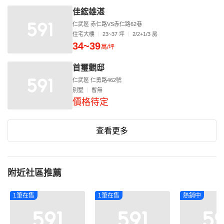
佳鋐雄湛
仁武區 赤仁路VS赤仁路62巷
住宅大樓
23~37 坪
2/2+1/3 房
34~39
萬/坪
首璽觀邸
仁武區 仁勇路462號
別墅
暫無
價格待定
查看更多
附近社區推薦
1筆在售
1筆在售
熱銷中