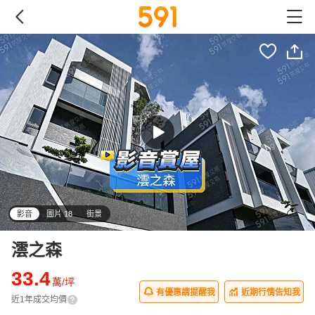
影音
圖片 18
街景
澐之森
33.4
萬/坪
有優惠請提醒我
近期行情告知我
近1年成交均價