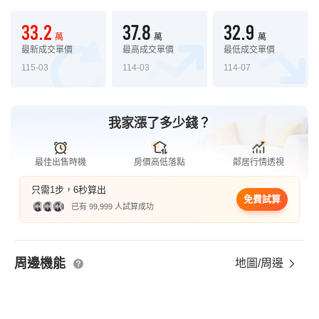
33.2
37.8
32.9
萬
萬
萬
最新成交單價
最高成交單價
最低成交單價
115-03
114-03
114-07
我家漲了多少錢？
最佳出售時機
房價高低落點
鄰居行情透視
只需1步，6秒算出
免費試算
已有 99,999 人試算成功
周邊機能
地圖/周邊