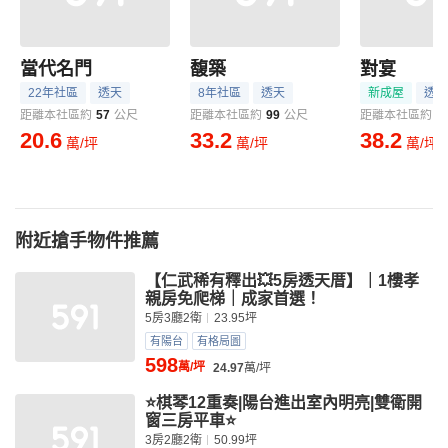
當代名門
馥築
對宴
22年社區
透天
8年社區
透天
新成屋
透天
距離本社區約
57
公尺
距離本社區約
99
公尺
距離本社區約
1
20.6
33.2
38.2
萬/坪
萬/坪
萬/坪
附近搶手物件推薦
【仁武稀有釋出💥5房透天厝】｜1樓孝
親房免爬梯｜成家首選！
5房3廳2衛
23.95坪
有陽台
有格局圖
598
萬/坪
24.97
萬/坪
⭐️棋琴12重奏|陽台進出室內明亮|雙衛開
窗三房平車⭐️
3房2廳2衛
50.99坪