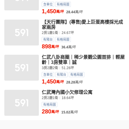
含車位
有格局圖
1,450
萬/坪
28.44
萬/坪
【天行團隊】(專售)愛上巨蛋高樓採光成
家兩房
2房1廳1衛
24.67坪
有陽台
有格局圖
898
萬/坪
36.4
萬/坪
仁武八卦商圈｜稀少景觀公園首排｜輕屋
齡｜3房雙車｜誠
3房2廳2衛
51.28坪
含車位
有陽台
有格局圖
1,450
萬/坪
28.28
萬/坪
仁武灣內國小欠修理公寓
2房2廳1衛
18.64坪
有格局圖
280
萬/坪
15.02
萬/坪