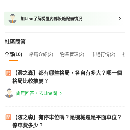
我想找廁所開窗的物件
我想找具垃圾處理的物件
加Line了解房屋內部設施配備情況
我想找近捷運的物件
社區問答
全部(10)
格局介紹(2)
物業管理(2)
市場行情(2)
社區
【澐之森】都有哪些格局，各自有多大？哪一個
格局比較推薦？
暫無回答，去Line問
【澐之森】有停車位嗎？是機械還是平面車位？
停車費多少？