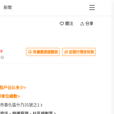
新聞
關注
分享
/坪
有優惠請提醒我
近期行情告知我
租戶佔比多少>
解車位總數>
市善化區什乃31號之1
資訊、營運管理、社區規劃等