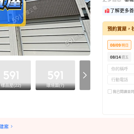
了解更多善
預約賞屋，
08/09
明日
08/14
週五
樣品屋(22)
環境圖(7)
交通圖(1)
我已閱讀並
建案