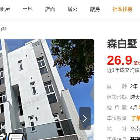
租屋
土地
店面
辦公
廠房
社區找房
白墅
森白墅
all
26.9
萬
近1年成交均價
屋齡
2年
建築形態
透天
總戶數
4戶
車位數量
了
地址
台南
更多信息
基礎