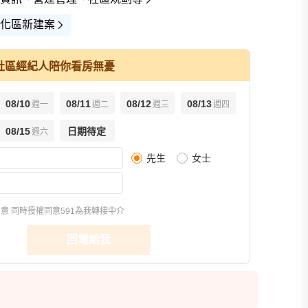
化區新建案
社區經紀人陪你看房無憂
08/10
08/11
08/12
08/13
週一
週二
週三
週四
查看全部
08/15
日期待定
週六
先生
女士
宣傳圖(1)
平面圖(1)
街景(1)
同意
同時授權同意591為我轉接中介
回電給我