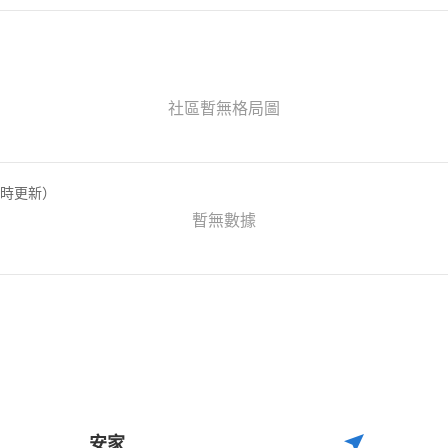
社區暫無格局圖
定時更新）
暫無數據
安家