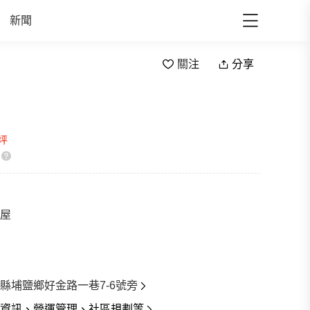
新聞
關注
分享
/坪
屋
縣埔鹽鄉好金路一巷7-6號旁
資訊、營運管理、社區規劃等