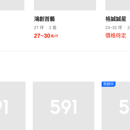
鴻創首藝
格誠誠星
27 坪
2 房
23~32 坪
2
27~30
價格待定
萬/坪
熱銷中