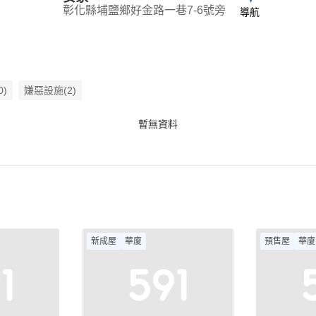
彰化縣埔鹽鄉好金路一巷7-6號旁
導航
0)
嫌惡設施(2)
暫無資料
新成屋
華廈
預售屋
華廈