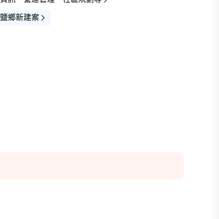
鹽鄉新建案
查看全部
街景(1)