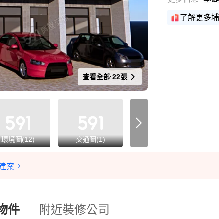
了解更多埔
查看全部·22張
環境圖(12)
交通圖(1)
平面圖(4)
建案
物件
附近裝修公司