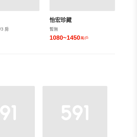
怡宏珍藏
/3 房
暫無
1080~1450
萬/戶