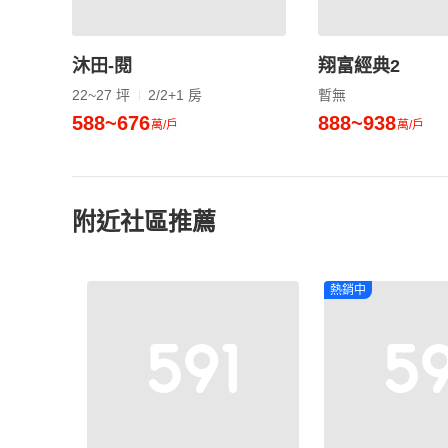
沐田-閱
翔富經典2
22~27 坪
2/2+1 房
暫無
588~676
888~938
萬/戶
萬/戶
附近社區推薦
熱銷中