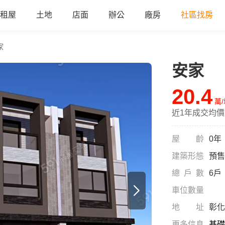
租屋
土地
店面
辦公
廠房
社區找房
家
安家
all
20.4
萬
近1年成交均價
屋齡
0年
建築形態
預售
總戶數
6戶
車位數量
地址
彰化
更多信息
基礎