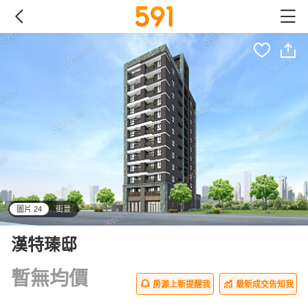
圖片 24
街景
all
漢特瑧邸
暫無均價
房源上新提醒我
最新成交告知我