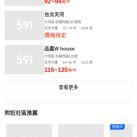
92~94
萬/坪
台北天河
大同區 民權西路297號旁
住宅大樓
22~74 坪
2/3/4 房
價格待定
品嘉W house
大同區 民權西路129號
住宅大樓
14~45 坪
1/2/3 房
115~125
萬/坪
查看更多
附近社區推薦
熱銷中