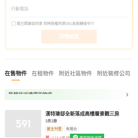
我已閱讀並同意
同時授權同意591為我轉接中介
回電給我
在售物件
在租物件
附近社區物件
附近裝修公司
我想找近捷運的物件
我想找裝潢較好的物件
漢特瑧邸全新落成高樓層景觀三房
我想找配備瓦斯爐的物件
3房2廳
我想找廁所開窗的物件
屋主刊登
有陽台
萬
113.4萬/坪
獲取物件詳情