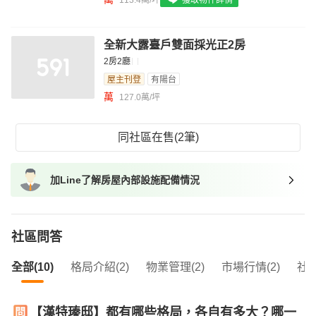
我想找具垃圾處理的物件
我想找近捷運的物件
全新大露臺戶雙面採光正2房
2房2廳
屋主刊登
有陽台
萬
127.0萬/坪
同社區在售(2筆)
加Line了解房屋內部設施配備情況
社區問答
全部(10)
格局介紹(2)
物業管理(2)
市場行情(2)
社區
【漢特瑧邸】都有哪些格局，各自有多大？哪一