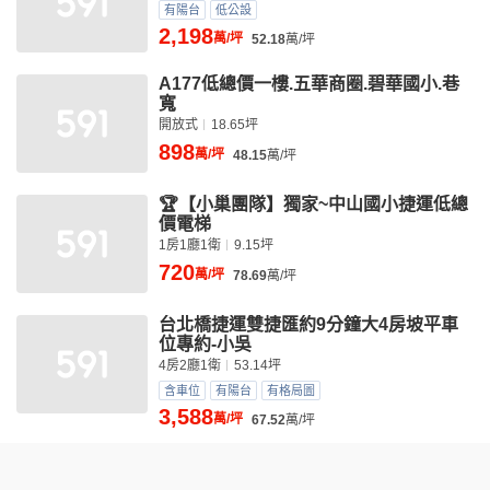
有陽台
低公設
2,198
萬/坪
52.18
萬/坪
A177低總價一樓.五華商圈.碧華國小.巷
寬
開放式
18.65坪
898
萬/坪
48.15
萬/坪
🏆【小巢團隊】獨家~中山國小捷運低總
價電梯
1房1廳1衛
9.15坪
720
萬/坪
78.69
萬/坪
台北橋捷運雙捷匯約9分鐘大4房坡平車
位專約-小吳
4房2廳1衛
53.14坪
含車位
有陽台
有格局圖
3,588
萬/坪
67.52
萬/坪