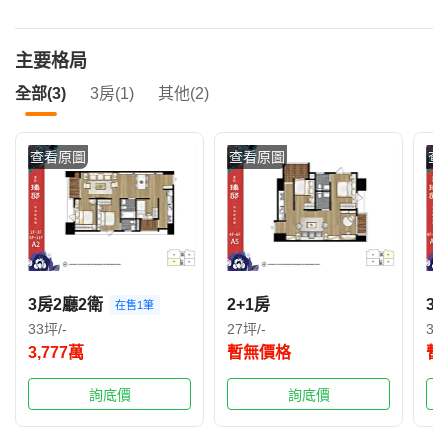
主要格局
全部(3)
3房(1)
其他(2)
查看原圖
查看原圖
查
3房2廳2衛
2+1房
3+
在售1筆
33坪/-
27坪/-
38
3,777萬
暫無價格
暫
詢底價
詢底價