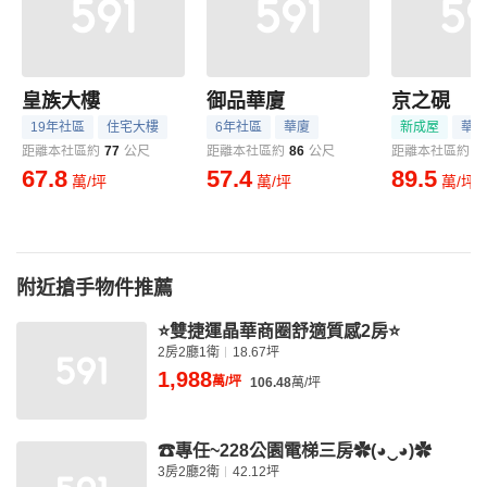
皇族大樓
御品華廈
京之硯
19年社區
住宅大樓
6年社區
華廈
新成屋
華廈
距離本社區約
77
公尺
距離本社區約
86
公尺
距離本社區約
1
67.8
57.4
89.5
萬/坪
萬/坪
萬/坪
附近搶手物件推薦
⭐雙捷運晶華商圈舒適質感2房⭐
2房2廳1衛
18.67坪
1,988
萬/坪
106.48
萬/坪
☎專任~228公園電梯三房✿(◕‿◕)✿
3房2廳2衛
42.12坪