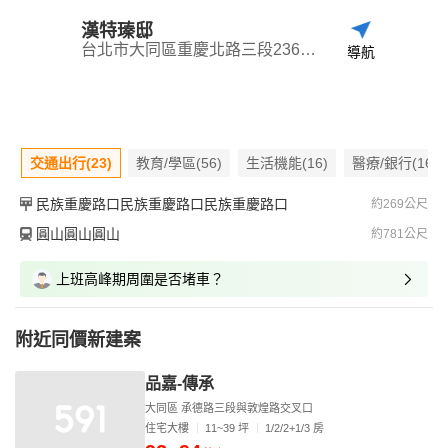
漢特瑧邸
台北市大同區重慶北路三段236巷45弄
導航
交通出行(23)
教育/學區(56)
生活機能(16)
醫療/銀行(16)
民族重慶路口民族重慶路口民族重慶路口
約269公尺
圓山圓山圓山
約781公尺
上班高峰期周圍是否堵車？
附近同價新建案
品嘉-傳承
大同區 承德路三段與敦煌路交叉口
住宅大樓
11~39 坪
1/2/2+1/3 房