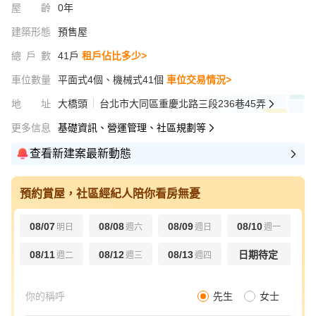
屋齡
0年
建築形態
預售屋
總戶數
41戶
租戶佔比多少>
車位數量
平面式4個、機械式41個
車位交易情況>
地址
大橋頭
台北市大同區重慶北路三段236巷45弄
更多信息
基礎資訊、營運管理、社區規劃等
查看新建案最新動態
預約賞屋，社區經紀人陪你看房無憂
08/07
08/08
08/09
08/10
明日
週六
週日
週一
08/11
08/12
08/13
日期待定
週二
週三
週四
先生
女士