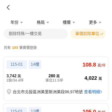
年份
格局
樓層
更多
剔除特殊/一樓交易
單價扣除車位
共有
103
筆實價登錄
108.8
115-01
14樓
萬/坪
3,742
280
萬
萬
4,022
萬
2房/34.4坪
車位11.5坪
台北市北投區洲美里新洲美段96,97地號
查看明細
105.0
115-01
11樓