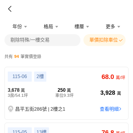
年份
格局
樓層
更多
剔除特殊/一樓交易
單價扣除車位
共有
94
筆實價登錄
68.0
115-06
2樓
萬/坪
3,678
250
萬
萬
3,928
萬
3房/54.1坪
車位9.3坪
昌平五街286號 | 2樓之1
查看明細
76.8
115-05
13樓