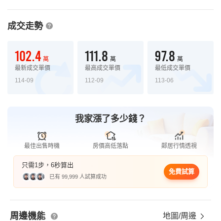
成交走勢
102.4
111.8
97.8
萬
萬
萬
最新成交單價
最高成交單價
最低成交單價
114-09
112-09
113-06
我家漲了多少錢？
最佳出售時機
房價高低落點
鄰居行情透視
只需1步，6秒算出
免費試算
已有 99,999 人試算成功
周邊機能
地圖/周邊