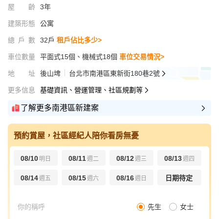
屋齡
3年
建築形態
公寓
總戶數
32戶
租戶佔比多少>
車位數量
平面式15個、機械式18個
車位交易情況>
地址
後山埤
台北市南港區東新街180巷2號
更多信息
基礎資訊、營運管理、社區規劃等
了解更多南港區新建案
預約賞屋，社區經紀人陪你看房無憂
08/10
08/11
08/12
08/13
明日
週二
週三
週四
08/14
08/15
08/16
日期待定
週五
週六
週日
先生
女士