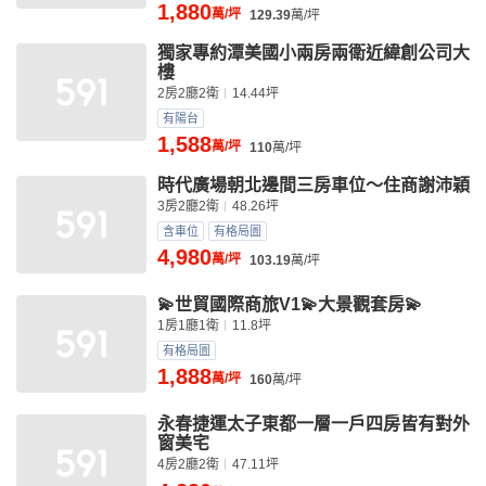
1,880
萬/坪
129.39
萬/坪
獨家專約潭美國小兩房兩衛近緯創公司大
樓
2房2廳2衛
14.44坪
有陽台
1,588
萬/坪
110
萬/坪
時代廣場朝北邊間三房車位～住商謝沛穎
3房2廳2衛
48.26坪
含車位
有格局圖
4,980
萬/坪
103.19
萬/坪
💫世貿國際商旅V1💫大景觀套房💫
1房1廳1衛
11.8坪
有格局圖
1,888
萬/坪
160
萬/坪
永春捷運太子東都一層一戶四房皆有對外
窗美宅
4房2廳2衛
47.11坪