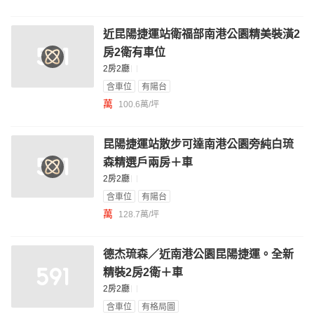
近昆陽捷運站衛福部南港公園精美裝潢2
房2衛有車位
2房2廳
含車位
有陽台
萬
100.6萬/坪
昆陽捷運站散步可達南港公園旁純白琉
森精選戶兩房＋車
2房2廳
含車位
有陽台
萬
128.7萬/坪
德杰琉森／近南港公園昆陽捷運。全新
精裝2房2衛＋車
2房2廳
含車位
有格局圖