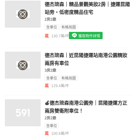
德杰琉森｜精品景觀美妝2房｜捷運昆陽
我想找配備瓦斯爐的物件
站旁・低密度精品住宅
我想找廁所開窗的物件
2房2廳
含車位
有格局圖
我想找具垃圾處理的物件
萬
130.7萬/坪
獲取物件詳情
我想找近捷運的物件
德杰琉森｜近昆陽捷運站南港公園精妝
兩房有車位
3房2廳
含車位
有格局圖
萬
129.4萬/坪
🍎德杰琉森南港公園旁｜昆陽捷運方正
兩房雙衛附車位！
2房2廳
含車位
萬
100.6萬/坪