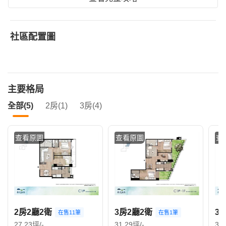
社區配置圖
主要格局
全部(5)
2房(1)
3房(4)
查看原圖
查看原圖
查
2房2廳2衛
3房2廳2衛
3
在售11筆
在售1筆
27.23坪/-
31.29坪/-
36