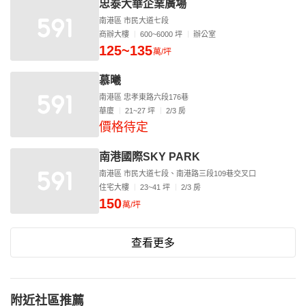
忠泰大華企業廣場
南港區 市民大道七段
商辦大樓
600~6000 坪
辦公室
125~135
萬/坪
慕曦
南港區 忠孝東路六段176巷
華廈
21~27 坪
2/3 房
價格待定
南港國際SKY PARK
南港區 市民大道七段、南港路三段109巷交叉口
住宅大樓
23~41 坪
2/3 房
150
萬/坪
查看更多
附近社區推薦