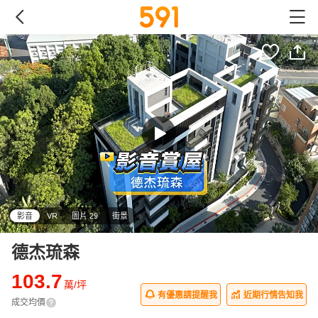
影音
VR
圖片 29
街景
德杰琉森
103.7
萬/坪
有優惠請提醒我
近期行情告知我
成交均價