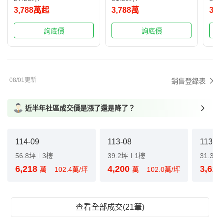
3,788萬起
3,788萬
3,
詢底價
詢底價
08/01更新
銷售登錄表
近半年社區成交價是漲了還是降了？
114-09
113-08
113-0
56.8坪
3樓
39.2坪
1樓
31.3
6,218
4,200
3,62
萬
102.4萬/坪
萬
102.0萬/坪
查看全部成交(21筆)