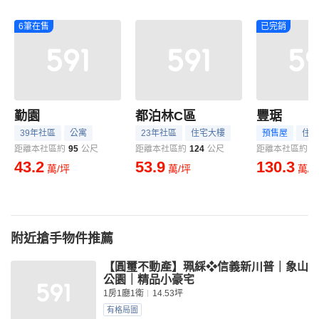
6筆在售
已完銷
勤園
都泊林C區
豐琚
39年社區
公寓
23年社區
住宅大樓
預售屋
住宅
距離本社區約
95
公尺
距離本社區約
124
公尺
距離本社區約
1
43.2
53.9
130.3
萬/坪
萬/坪
萬/
附近搶手物件推薦
【圓璽不動產】珮綵❖信義新川普｜象山
公園｜精品小豪宅
1房1廳1衛
14.53坪
有格局圖