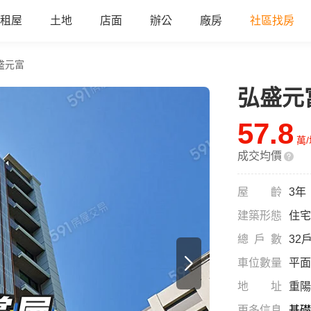
租屋
土地
店面
辦公
廠房
社區找房
盛元富
弘盛元
57.8
萬
成交均價
屋齡
3年
建築形態
住宅
總戶數
32
車位數量
平面
地址
重陽
更多信息
基礎