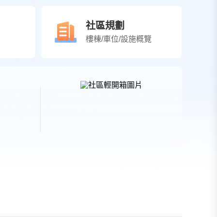
社區規劃
樓棟/車位/設施概覽