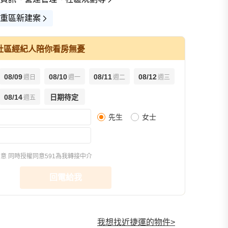
重區新建案
社區經紀人陪你看房無憂
點擊查看
08/09
08/10
08/11
08/12
週日
週一
週二
週三
(24小
08/14
日期待定
週五
先生
女士
樣品屋(11)
環境圖(9)
交通圖(1)
同意
同時授權同意591為我轉接中介
回電給我
我想找近捷運的物件
>