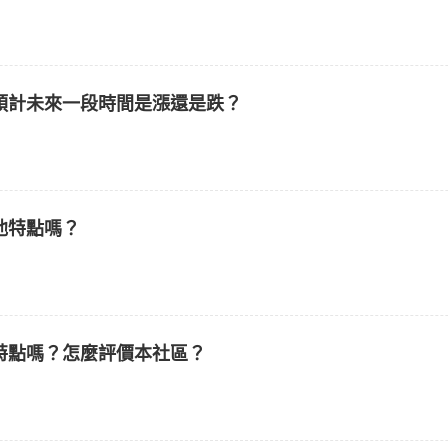
預計未來一段時間是漲還是跌？
他特點嗎？
特點嗎？怎麼評價本社區？