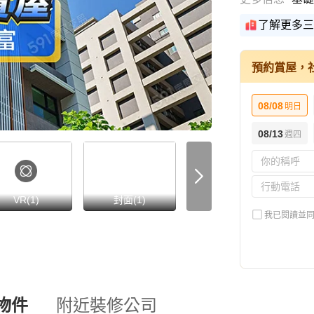
了解更多三
預約賞屋，
08/08
明日
08/13
週四
VR(1)
封面(1)
格局圖(2)
我已閱讀並
物件
附近裝修公司