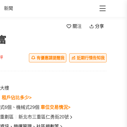
新聞
關注
分享
富
/坪
有優惠請提醒我
近期行情告知我
大樓
戶
租戶佔比多少>
式6個、機械式29個
車位交易情況>
重劃區
新北市三重區仁勇街20號
資訊、營運管理、社區規劃等