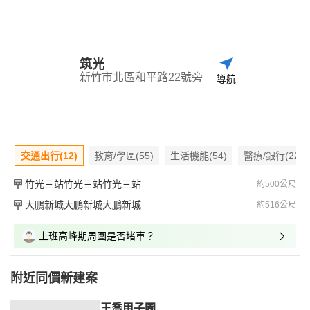
筑光
新竹市北區和平路22號旁
導航
交通出行(12)
教育/學區(55)
生活機能(54)
醫療/銀行(22)
竹光三站竹光三站竹光三站
約500公尺
大鵬新城大鵬新城大鵬新城
約516公尺
上班高峰期周圍是否堵車？
附近同價新建案
王喬甲子園