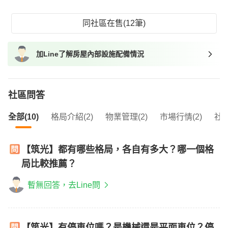
同社區在售(12筆)
加Line了解房屋內部設施配備情況
社區問答
全部(10)
格局介紹(2)
物業管理(2)
市場行情(2)
社區
【筑光】都有哪些格局，各自有多大？哪一個格
局比較推薦？
暫無回答，去Line問
【筑光】有停車位嗎？是機械還是平面車位？停