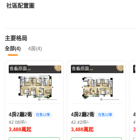
社區配置圖
主要格局
全部(4)
4房(4)
查看原圖
查看原圖
查
4房2廳2衛
4房2廳2衛
4
在售12筆
在售12筆
42.08坪/-
42.42坪/-
42
3,488萬起
3,488萬起
3,