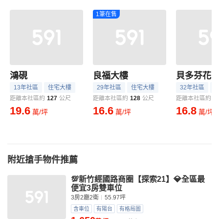
1筆在售
鴻硯
良福大樓
貝多芬花
13年社區
住宅大樓
29年社區
住宅大樓
32年社區
距離本社區約
127
公尺
距離本社區約
128
公尺
距離本社區約
1
19.6
16.6
16.8
萬/坪
萬/坪
萬/坪
附近搶手物件推薦
💯新竹經國路商圈【探索21】💎全區最
便宜3房雙車位
3房2廳2衛
55.97坪
含車位
有陽台
有格局圖