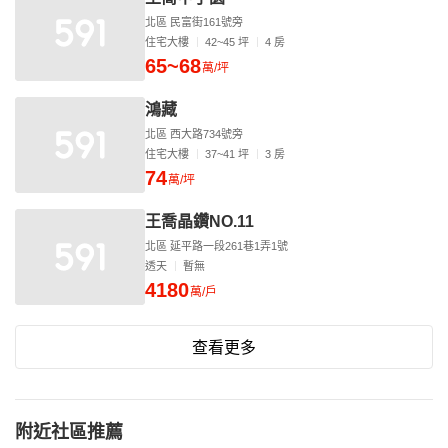
北區 民富街161號旁
住宅大樓
42~45 坪
4 房
65~68
萬/坪
鴻藏
北區 西大路734號旁
住宅大樓
37~41 坪
3 房
74
萬/坪
王喬晶鑽NO.11
北區 延平路一段261巷1弄1號
透天
暫無
4180
萬/戶
查看更多
附近社區推薦