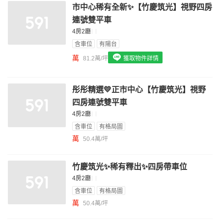
市中心稀有全新✨【竹慶筑光】視野四房
我想找配備瓦斯爐的物件
連號雙平車
我想找廁所開窗的物件
4房2廳
含車位
有陽台
我想找具垃圾處理的物件
萬
81.2萬/坪
獲取物件詳情
我想找近捷運的物件
彤彤精選💛正市中心【竹慶筑光】視野
四房連號雙平車
4房2廳
含車位
有格局圖
萬
50.4萬/坪
竹慶筑光✨稀有釋出✨四房帶車位
4房2廳
含車位
有格局圖
萬
50.4萬/坪