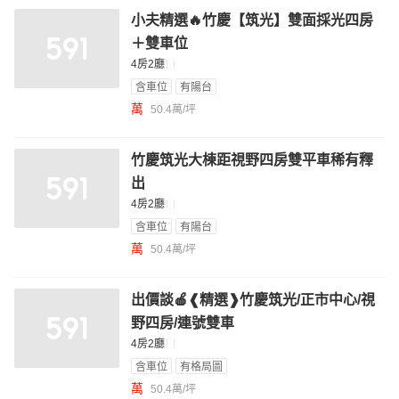
小夫精選🔥竹慶【筑光】雙面採光四房
＋雙車位
4房2廳
含車位
有陽台
萬
50.4萬/坪
竹慶筑光大棟距視野四房雙平車稀有釋
出
4房2廳
含車位
有陽台
萬
50.4萬/坪
出價談🍎❰精選❱竹慶筑光/正市中心/視
野四房/連號雙車
4房2廳
含車位
有格局圖
萬
50.4萬/坪