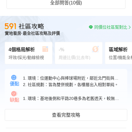
全部問答(10個)
同價位社區幫對比
實地看房·最全社區攻略及評價
4個格局解析
-%
區域解析
坪效/採光/動線檢視
周邊比價(比去年)
位置/機能全
1. 環境：位運動中心與棒球場附近，鄰近北門街與站前商圈，生活機能完善便利，且為明星國中學區。
優點
2. 社區規劃：皆為雙併規劃，各樓層出入相對單純。
1. 環境：基地後側和平路20巷多為老舊透天，較無景觀。
缺點
查看完整攻略