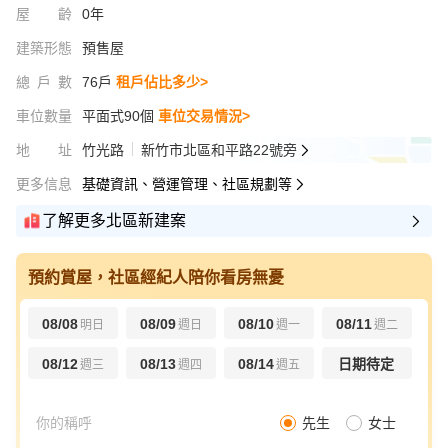
屋齡
0年
建築形態
預售屋
總戶數
76戶
租戶佔比多少>
車位數量
平面式90個
車位交易情況>
地址
竹光路
新竹市北區和平路22號旁
更多信息
基礎資訊、營運管理、社區規劃等
了解更多北區新建案
預約賞屋，社區經紀人陪你看房無憂
08/08
08/09
08/10
08/11
明日
週日
週一
週二
08/12
08/13
08/14
日期待定
週三
週四
週五
先生
女士