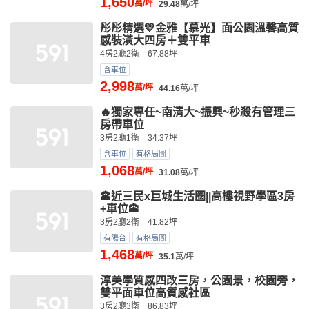
1,650
萬/坪
29.48
萬/坪
彤彤精選💛金雅【慕光】面公園溫馨高質
感裝潢大四房＋雙平車
4房2廳2衛
67.88坪
含車位
2,998
萬/坪
44.16
萬/坪
🔥獨家專任~南清大~振興~秒殺有管理三
房帶車位
3房2廳1衛
34.37坪
含車位
有格局圖
1,068
萬/坪
31.08
萬/坪
🕋近三民x巨城生活圈||高樓視野學區3房
+車位🕋
3房2廳2衛
41.82坪
有陽台
有格局圖
1,468
萬/坪
35.1
萬/坪
淳美學質感四改三房，公園景，校園旁，
雙平面車位高質感社區
3房2廳3衛
86.83坪