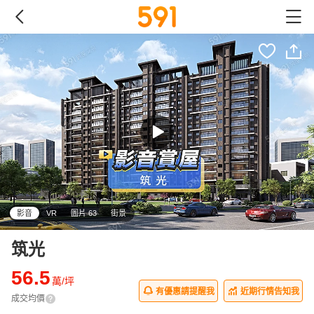
影音
VR
圖片 63
街景
筑光
56.5
萬/坪
有優惠請提醒我
近期行情告知我
成交均價