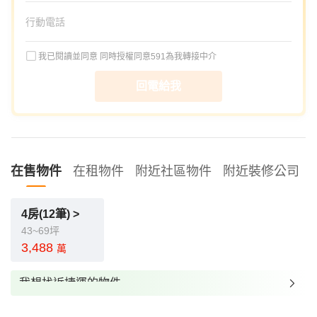
我已閱讀並同意
同時授權同意591為我轉接中介
回電給我
在售物件
在租物件
附近社區物件
附近裝修公司
4房(12筆) >
43~69坪
3,488
萬
我想找近捷運的物件
我想找裝潢較好的物件