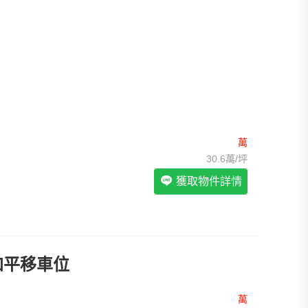
我想找裝潢較好的物件
>
我想找配備瓦斯爐的物件
>
我想找廁所開窗的物件
>
我想找具垃圾處理的物件
>
我想找近捷運的物件
>
萬
30.6萬/坪
獲取物件詳情
加平移車位
萬