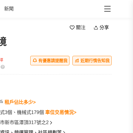
新聞
關注
分享
境
/坪
有優惠請提醒我
近期行情告知我
0戶
租戶佔比多少>
式3個、機械式179個
車位交易情況>
市新市區潭頂317號之2
資訊、營運管理、社區規劃等