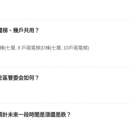
電梯、幾戶共用？
共有三棟, 共計180戶A棟(七層, 12戶兩電梯)B棟(七層, 8 戶兩電梯)D棟(七層, 10戶兩電梯)
社區管委会如何？
預計未來一段時間是漲還是跌？