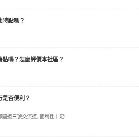
他特點嗎？
特點嗎？怎麼評價本社區？
行是否便利？
開車 但緊鄰國道三號交流道, 便利性十足!