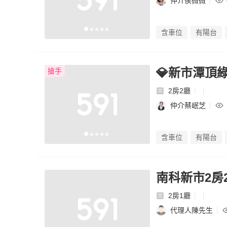
仲介侯微微
含車位
有陽台
💎新市潭頂
搶手
2房2廳
仲介蔡岷芝
含車位
有陽台
南科新市2房
2房1廳
代理人陳先生