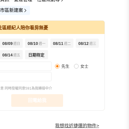
市區新建案
社區經紀人陪你看房無憂
08/09
08/10
08/11
08/12
週日
週一
週二
週三
08/14
日期待定
週五
先生
女士
格局圖(1)
環境圖(7)
交通圖(2)
同意
同時授權同意591為我轉接中介
回電給我
我想找近捷運的物件
>