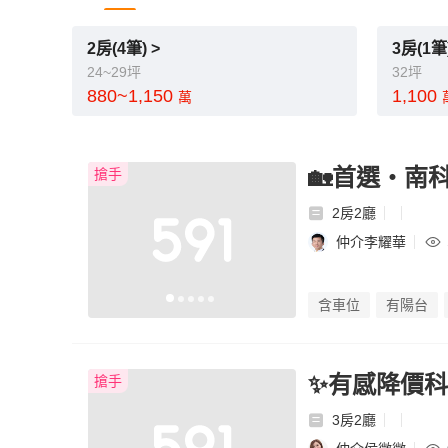
2房(4筆) >
3房(1筆)
24~29坪
32坪
880~1,150
1,100
萬
🏡首選・南
搶手
2房2廳
仲介李耀華
含車位
有陽台
✨有感降價科
搶手
3房2廳