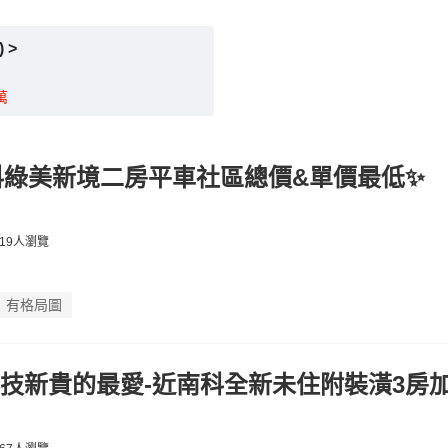
 >
萬
科綠美新境二房平車社區總價&單價最低✨
19人瀏覽
有格局圖
技新貴的最愛-近南科全新未住附裝潢3房