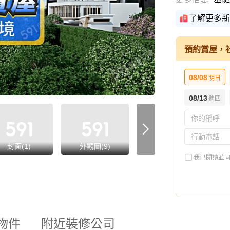
了解更多新
預約賞屋，
08/08
明日
08/13
週四
封面(1)
外觀圖(9)
平面圖(5)
我已閱讀並
物件
附近裝修公司