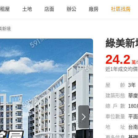
租屋
土地
店面
辦公
廠房
社區找房
美新境
綠美新
24.2
萬
近1年成交均價
屋齡
3年
建築形態
華廈
總戶數
18
車位數量
平面
地址
台南
更多信息
基礎