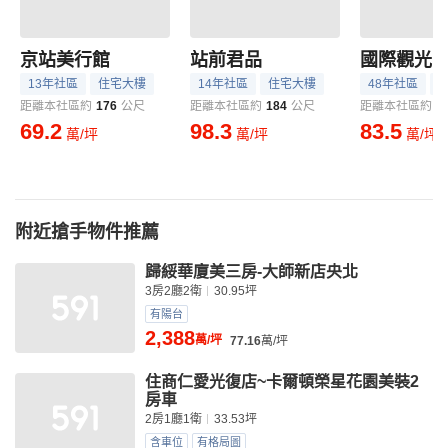
京站美行館
站前君品
國際觀光
13年社區
住宅大樓
14年社區
住宅大樓
48年社區
距離本社區約
176
公尺
距離本社區約
184
公尺
距離本社區約
2
69.2
98.3
83.5
萬/坪
萬/坪
萬/坪
附近搶手物件推薦
歸綏華廈美三房-大師新店央北
3房2廳2衛
30.95坪
有陽台
2,388
萬/坪
77.16
萬/坪
住商仁愛光復店~卡爾頓榮星花園美裝2
房車
2房1廳1衛
33.53坪
含車位
有格局圖