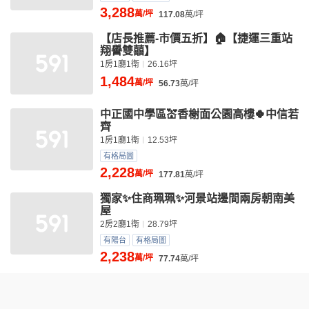
3,288
萬/坪
117.08
萬/坪
【店長推薦-市價五折】🏠【捷運三重站
翔譽雙囍】
1房1廳1衛
26.16坪
1,484
萬/坪
56.73
萬/坪
中正國中學區💒香榭面公園高樓🍀中信若
齊
1房1廳1衛
12.53坪
有格局圖
2,228
萬/坪
177.81
萬/坪
獨家✨住商珮珮✨河景站邊間兩房朝南美
屋
2房2廳1衛
28.79坪
有陽台
有格局圖
2,238
萬/坪
77.74
萬/坪