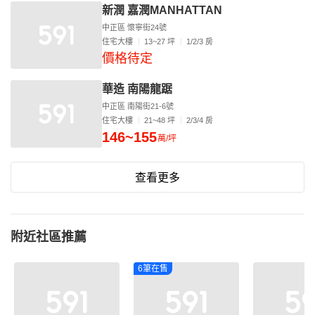
新潤 嘉潤MANHATTAN
中正區 懷寧街24號
住宅大樓
13~27 坪
1/2/3 房
價格待定
華造 南陽龍踞
中正區 南陽街21-6號
住宅大樓
21~48 坪
2/3/4 房
146~155
萬/坪
查看更多
附近社區推薦
6筆在售