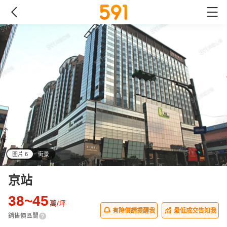
圖片 6
街景
all
京站
38~45
萬/坪
有降價請提醒我
最低成交告知我
銷售價區間