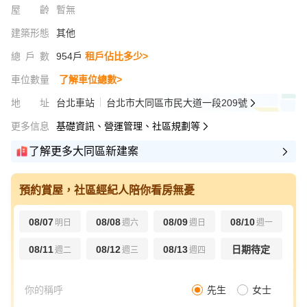
屋齡
暫無
建築形態
其他
總戶數
954戶
租戶佔比多少>
車位數量
了解車位總數>
地址
台北車站
台北市大同區市民大道一段209號
更多信息
基礎資訊、營運管理、社區規劃等
了解更多大同區新建案
預約賞屋，社區經紀人陪你看房無憂
08/07
08/08
08/09
08/10
明日
週六
週日
週一
08/11
08/12
08/13
日期待定
週二
週三
週四
先生
女士