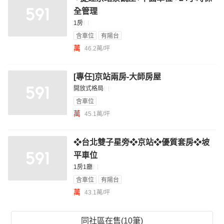
全管理
1房
含車位
有陽台
萬
46.2萬/坪
[專任]京站兩房-大師房屋
開放式格局
含車位
萬
45.1萬/坪
❖台北雙子星旁❖京站❖優質套房❖坡
平車位
1房1廳
含車位
有陽台
萬
43.1萬/坪
同社區在售(10筆)