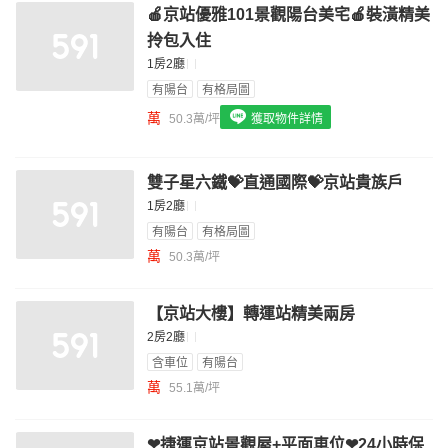
🍎京站優雅101景觀陽台美宅🍎裝潢精美
我想找配備瓦斯爐的物件
拎包入住
我想找廁所開窗的物件
1房2廳
有陽台
有格局圖
我想找具垃圾處理的物件
萬
50.3萬/坪
獲取物件詳情
我想找近捷運的物件
雙子星六鐵💝直通國際💝京站貴族戶
1房2廳
有陽台
有格局圖
萬
50.3萬/坪
【京站大樓】轉運站精美兩房
2房2廳
含車位
有陽台
萬
55.1萬/坪
❤捷運京站景觀屋+平面車位❤24小時保