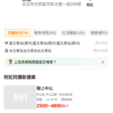
台北市大同區市民大道一段209號
導航
交通出行(76)
教育/學區(95)
生活機能(105)
醫療/銀行(59)
臺北車站(鄭州)臺北車站(鄭州)臺北車站(鄭州)
約27公尺
台北車站台北車站台北車站
約212公尺
上班高峰期周圍是否堵車？
附近同價新建案
御上中山
中山區 中山北路一段33巷2號
華廈
13~30 坪
開放格局
2500~4800
萬/戶