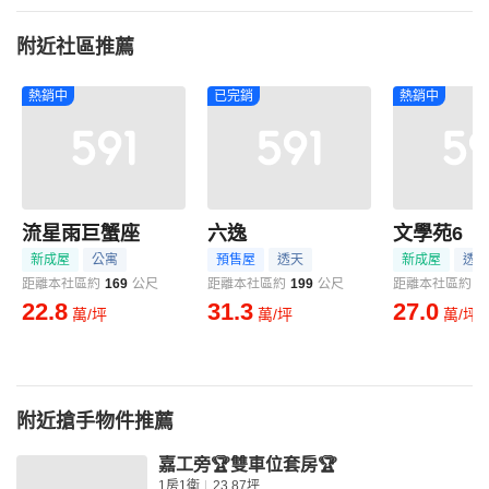
附近社區推薦
熱銷中
已完銷
熱銷中
流星雨巨蟹座
六逸
文學苑6
新成屋
公寓
預售屋
透天
新成屋
透天
距離本社區約
169
公尺
距離本社區約
199
公尺
距離本社區約
2
22.8
31.3
27.0
萬/坪
萬/坪
萬/坪
附近搶手物件推薦
嘉工旁🏆雙車位套房🏆
1房1衛
23.87坪