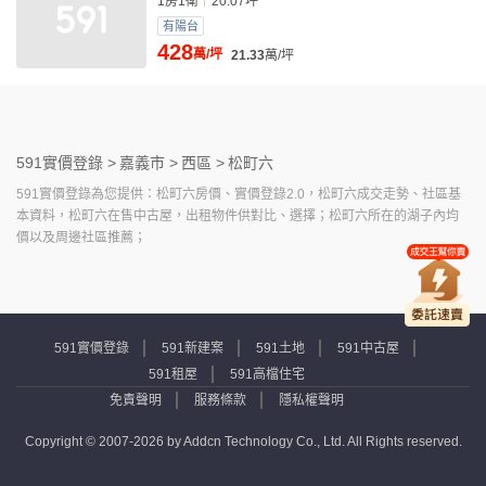
1房1衛
20.07坪
有陽台
428
萬/坪
21.33
萬/坪
591實價登錄 >
嘉義市 >
西區 >
松町六
591實價登錄為您提供：松町六房價、實價登錄2.0，松町六成交走勢、社區基
本資料，松町六在售中古屋，出租物件供對比、選擇；松町六所在的湖子內均
價以及周邊社區推薦；
591實價登錄
591新建案
591土地
591中古屋
591租屋
591高檔住宅
免責聲明
服務條款
隱私權聲明
Copyright © 2007-2026 by Addcn Technology Co., Ltd. All Rights reserved.