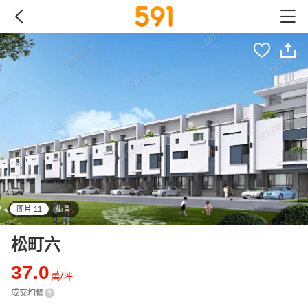
圖片 11
街景
all
松町六
37.0
萬/坪
成交均價