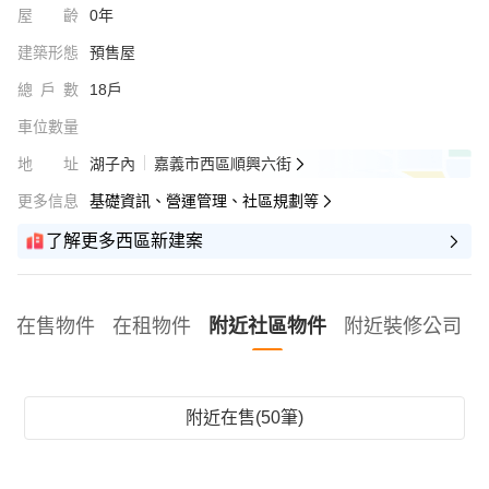
屋齡
0年
建築形態
預售屋
總戶數
18戶
車位數量
地址
湖子內
嘉義市西區順興六街
更多信息
基礎資訊、營運管理、社區規劃等
了解更多西區新建案
在售物件
在租物件
附近社區物件
附近裝修公司
附近在售(50筆)