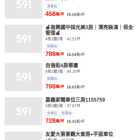
含車位
458
萬/坪
19.19
萬/坪
🍎南興國中採光美3房｜漂亮裝潢｜保全
管理🍎
4房2廳2衛
42.51坪
有陽台
788
萬/坪
18.54
萬/坪
自強街4房華廈
4房2廳2衛
44.25坪
有陽台
798
萬/坪
18.03
萬/坪
嘉義家職車位三房1155759
3房2廳2衛
37.67坪
含車位
有陽台
728
萬/坪
19.33
萬/坪
友愛大第景觀大套房+平面車位