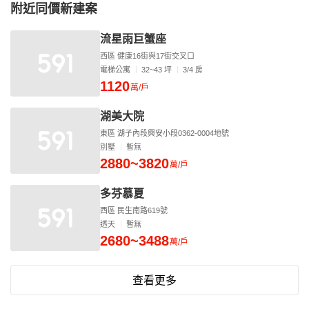
附近同價新建案
流星雨巨蟹座
西區 健康16街與17街交叉口
電梯公寓
32~43 坪
3/4 房
1120
萬/戶
湖美大院
東區 湖子內段興安小段0362-0004地號
別墅
暫無
2880~3820
萬/戶
多芬慕夏
西區 民生南路619號
透天
暫無
2680~3488
萬/戶
查看更多