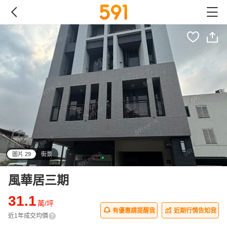
圖片 29
街景
all
風華居三期
31.1
萬/坪
有優惠請提醒我
近期行情告知我
近1年成交均價