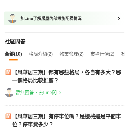
我想找廁所開窗的物件
我想找具垃圾處理的物件
加Line了解房屋內部設施配備情況
我想找近捷運的物件
社區問答
全部(10)
格局介紹(2)
物業管理(2)
市場行情(2)
社區
【風華居三期】都有哪些格局，各自有多大？哪
一個格局比較推薦？
暫無回答，去Line問
【風華居三期】有停車位嗎？是機械還是平面車
位？停車費多少？