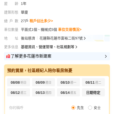
屋齡
1年
建築形態
華廈
總戶數
27戶
租戶佔比多少>
車位數量
平面式1個、機械式5個
車位交易情況>
地址
後站慈濟
花蓮縣花蓮市富裕二街97號
更多信息
基礎資訊、營運管理、社區規劃等
了解更多花蓮市新建案
預約賞屋，社區經紀人陪你看房無憂
08/08
08/09
08/10
08/11
明日
週日
週一
週二
08/12
08/13
08/14
日期待定
週三
週四
週五
先生
女士