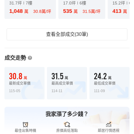
31.7坪
7樓
17.0坪
6樓
15.2坪
6
1,048
535
413
萬
30.8萬/坪
萬
31.5萬/坪
萬
查看全部成交(30筆)
成交走勢
30.8
31.5
24.2
萬
萬
萬
最新成交單價
最高成交單價
最低成交單價
115-05
114-11
111-09
我家漲了多少錢？
最佳出售時機
房價高低落點
鄰居行情透視