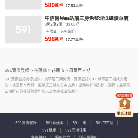
580
萬/坪
17.53
萬/坪
中信房屋🏡站前三房免整理低總價華廈
3房2廳2衛
33.66坪
有陽台
有格局圖
598
萬/坪
17.77
萬/坪
591實價登錄 >
花蓮縣 >
花蓮市 >
風華居三期
591實價登錄為您提供：風華居三期房價、實價登錄2.0，風華居三期成交走
勢、社區基本資料，風華居三期在售中古屋，出租物件供對比、選擇；風華居
三期所在的後站慈濟均價以及周邊社區推薦；
591實價登錄
591新建案
591土地
591中古屋
591租屋
591高檔住宅
免責聲明
服務條款
隱私權聲明