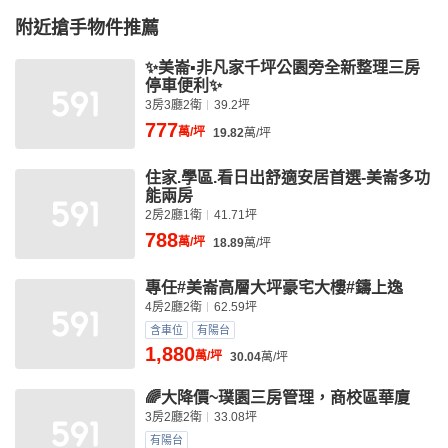
附近搶手物件推薦
✨美崙▪非凡家千坪公園旁全新整理三房
停車便利✨
3房3廳2衛
39.2坪
777
萬/坪
19.82
萬/坪
住家.學區.看日出舒適安居首選-美崙多功
能兩房
2房2廳1衛
41.71坪
788
萬/坪
18.89
萬/坪
專任#美崙高層大坪豪宅大樓#鑄上逸
4房2廳2衛
62.59坪
含車位
有陽台
1,880
萬/坪
30.04
萬/坪
🌈大降價~璞園三房管理，商校區華廈
3房2廳2衛
33.08坪
有陽台