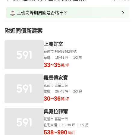
上班高峰期周圍是否堵車？
附近同價新建案
上寬好室
花蓮市 裕民段562地號
華廈
15~31 坪
1/2 房
33~35
萬/坪
羅馬傳家寶
花蓮市 富裕三街
華廈
26~45 坪
2/3 房
30~36
萬/坪
典藏拉菲爾
花蓮市 富裕十街
住宅大樓
15~30 坪
1/2 房
538~990
萬/戶