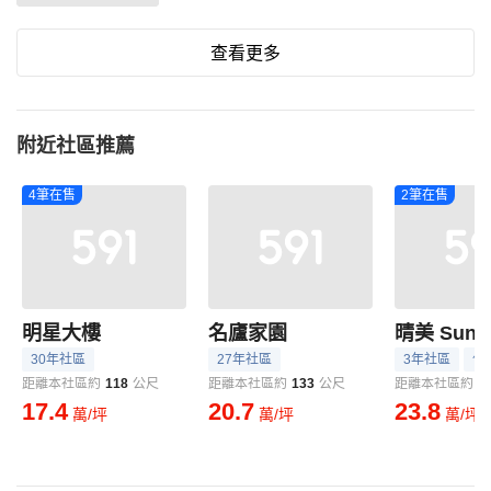
查看更多
附近社區推薦
4筆在售
2筆在售
明星大樓
名廬家園
晴美 Sun R
30年社區
27年社區
3年社區
住
距離本社區約
118
公尺
距離本社區約
133
公尺
距離本社區約
1
17.4
20.7
23.8
萬/坪
萬/坪
萬/坪