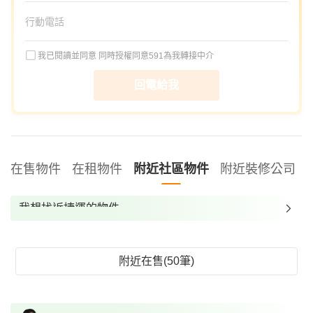
我已閱讀並同意
同時授權同意591為我轉接中介
回電給我
在售物件
在租物件
附近社區物件
附近裝修公司
我想找近捷運的物件
我想找裝潢較好的物件
我想找配備瓦斯爐的物件
附近在售(50筆)
我想找廁所開窗的物件
我想找具垃圾處理的物件