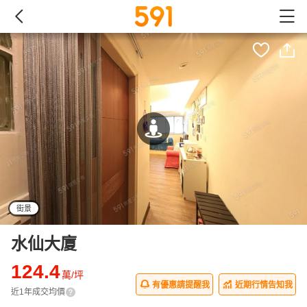
街景
水仙大廈
124.4
萬/坪
有優惠請提醒我
近期行情告知我
近1年成交均價