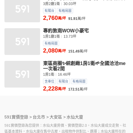
3房2廳1衛
30.03坪
有陽台
有格局圖
2,760
萬/坪
91.91
萬/坪
專約敦南WOW小豪宅
1房1廳1衛
13.73坪
有格局圖
2,080
萬/坪
151.49
萬/坪
東區商圈✨統創緻1房1衛🌱全國洽洽me
一次看2間
1房1衛
16.46坪
含車位
有陽台
有格局圖
2,228
萬/坪
172.51
萬/坪
591實價登錄 >
台北市 >
大安區 >
水仙大廈
591實價登錄為您提供：水仙大廈房價、實價登錄2.0，水仙大廈成交走勢、社
區基本資料，水仙大廈在售中古屋，出租物件供對比、選擇；水仙大廈所在的