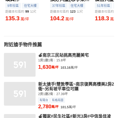
9年社區
住宅大樓
37年社區
住宅大樓
51年社區
距離本社區約
99
公尺
距離本社區約
123
公尺
距離本社區約
1
135.3
104.2
118.3
萬/坪
萬/坪
萬/
附近搶手物件推薦
🍎南京三民站挑高亮麗美宅
1房1廳1衛
15.8坪
1,630
萬/坪
103.16
萬/坪
新太搶手!雙敦學區~南京復興高樓美2房2
衛~另有坡平車位可購
2房1廳2衛
27.39坪
有陽台
有格局圖
2,780
萬/坪
101.5
萬/坪
🍎獨家#民生社區#新光3房#中信吳佳凌