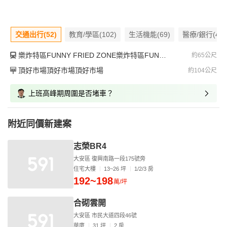
交通出行(52)
教育/學區(102)
生活機能(69)
醫療/銀行(46)
樂炸特區FUNNY FRIED ZONE樂炸特區FUNNY FRIED ZONE樂炸特區FUNNY FRIED ZONE
約65公尺
頂好市場頂好市場頂好市場
約104公尺
上班高峰期周圍是否堵車？
附近同價新建案
志榮BR4
大安區 復興南路一段175號旁
住宅大樓
13~26 坪
1/2/3 房
192~198
萬/坪
合砌雲開
大安區 市民大道四段46號
華廈
31 坪
2 房