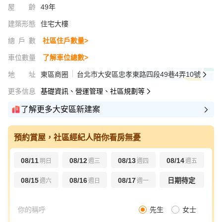
屋齡
49年
建築形態
住宅大樓
總戶數
社區住戶數量>
車位數量
了解車位總數>
地址
東區商圈
台北市大安區忠孝東路四段49巷4弄10號
更多信息
基礎資訊、營運管理、社區規劃等
了解更多大安區新建案
預約賞屋，社區經紀人陪你看房無憂
08/11
08/12
08/13
08/14
明日
週三
週四
週五
08/15
08/16
08/17
日期待定
週六
週日
週一
先生
女士