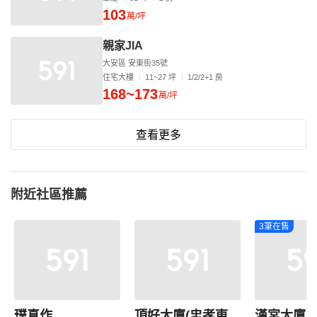
103
萬/坪
親家JIA
大安區 安東街35號
住宅大樓
11~27 坪
1/2/2+1 房
168~173
萬/坪
查看更多
附近社區推薦
3筆在售
璞真作
頂好大廈(忠孝東路)
漢宮大廈