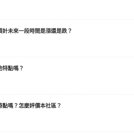
預計未來一段時間是漲還是跌？
他特點嗎？
特點嗎？怎麼評價本社區？