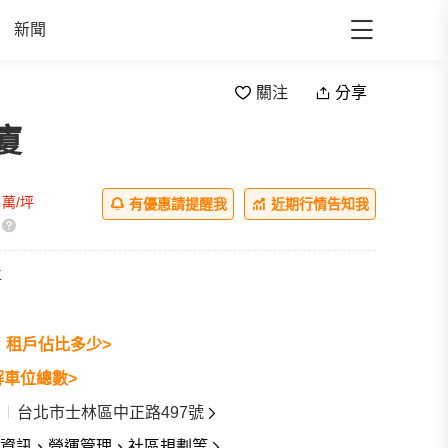
新聞
關注
分享
廈
ll
萬/坪
有優惠請提醒我
近期行情告知我
年
戶
租戶佔比多少>
解車位總數>
台北市士林區中正路497號
資訊、營運管理、社區規劃等