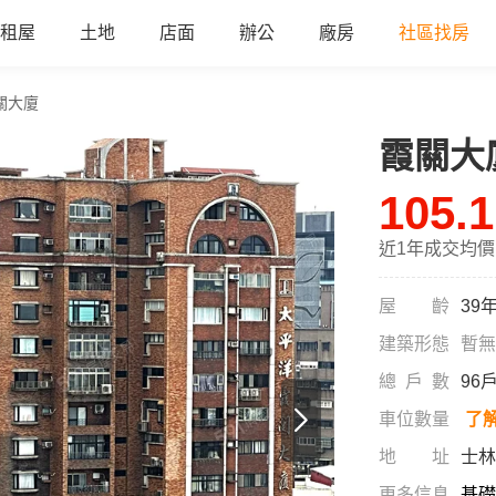
租屋
土地
店面
辦公
廠房
社區找房
關大廈
霞關大
a
105.1
近1年成交均價
屋齡
39
建築形態
暫無
總戶數
96
車位數量
了
地址
士林
更多信息
基礎