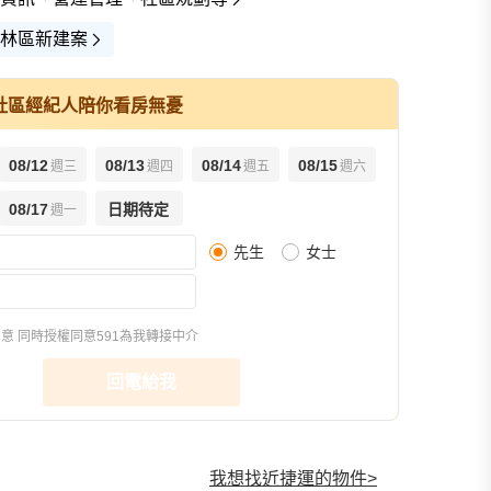
林區新建案
社區經紀人陪你看房無憂
08/12
08/13
08/14
08/15
週三
週四
週五
週六
查看全
08/17
日期待定
週一
先生
女士
同意
同時授權同意591為我轉接中介
回電給我
我想找近捷運的物件
>