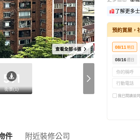
了解更多士
預約賞屋，
08/11
明日
查看全部·6張
08/16
週日
街景(1)
我已閱讀並
物件
附近裝修公司