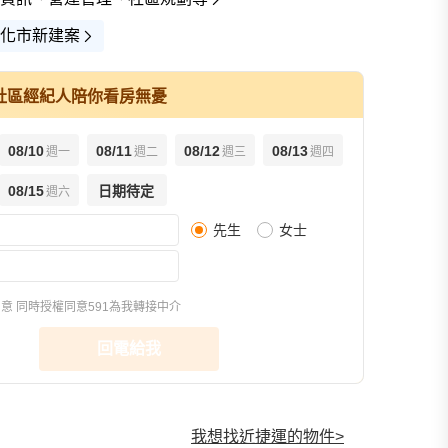
化市新建案
社區經紀人陪你看房無憂
08/10
08/11
08/12
08/13
週一
週二
週三
週四
查看全
08/15
日期待定
週六
先生
女士
同意
同時授權同意591為我轉接中介
回電給我
我想找近捷運的物件
>