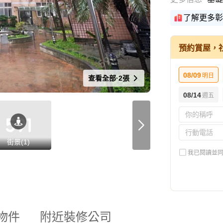
了解更多彰
預約賞屋，
08/09
明日
查看全部·2張
08/14
週五
街景(1)
我已閱讀並
物件
附近裝修公司