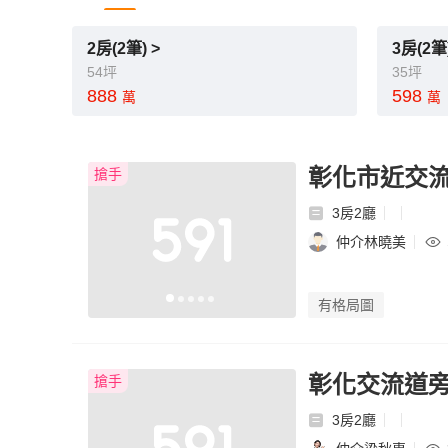
2房(2筆) >
3房(2筆)
54坪
35坪
888
598
萬
萬
彰化市近交流
搶手
3房2廳
仲介林曉美
有格局圖
彰化交流道旁
搶手
3房2廳