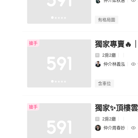
仲介梁秋惠
有格局圖
獨家專賣🔥
搶手
2房2廳
仲介林義泓
含車位
獨家✨頂樓雲
搶手
2房2廳
仲介周春妙