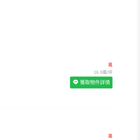
我想找裝潢較好的物件
>
我想找配備瓦斯爐的物件
>
我想找廁所開窗的物件
>
我想找具垃圾處理的物件
>
我想找近捷運的物件
>
萬
16.9萬/坪
獲取物件詳情
萬