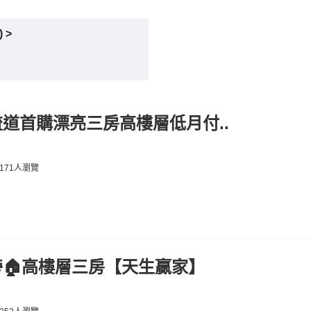
 >
道首購漂亮三房高樓層低月付..
171人瀏覽
🏠高樓層三房【天生贏家】