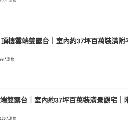
253人瀏覽
｜頂樓雲端雙露台｜室內約37坪百萬裝潢附平
99人瀏覽
端雙露台｜室內約37坪百萬裝潢景觀宅｜
129人瀏覽