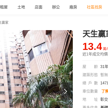
租屋
土地
店面
辦公
廠房
社區找房
生贏家
天生贏
a
13.4
萬
近1年成交均價
屋齡
31
建築形態
暫無
總戶數
14
車位數量
了
地址
彰交
更多信息
基礎