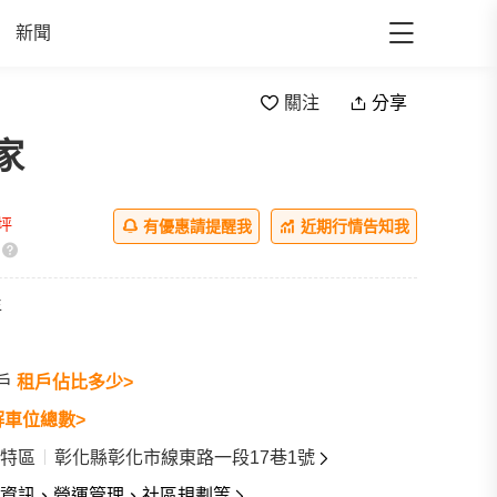
新聞
關注
分享
家
ll
/坪
有優惠請提醒我
近期行情告知我
年
7戶
租戶佔比多少>
解車位總數>
特區
彰化縣彰化市線東路一段17巷1號
資訊、營運管理、社區規劃等