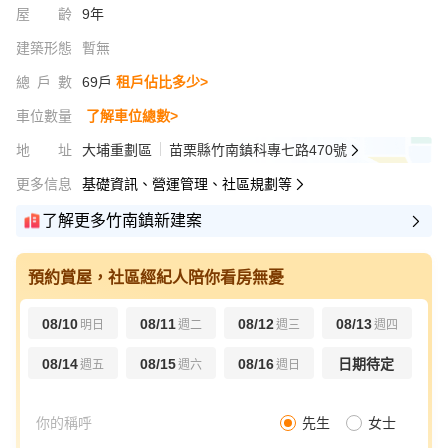
屋齡
9年
建築形態
暫無
總戶數
69戶
租戶佔比多少>
車位數量
了解車位總數>
地址
大埔重劃區
苗栗縣竹南鎮科專七路470號
更多信息
基礎資訊、營運管理、社區規劃等
了解更多竹南鎮新建案
預約賞屋，社區經紀人陪你看房無憂
08/10
08/11
08/12
08/13
明日
週二
週三
週四
08/14
08/15
08/16
日期待定
週五
週六
週日
先生
女士