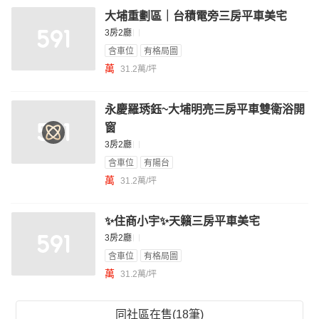
大埔重劃區｜台積電旁三房平車美宅
3房2廳
含車位
有格局圖
萬
31.2萬/坪
永慶羅琇鈺~大埔明亮三房平車雙衛浴開
窗
3房2廳
含車位
有陽台
萬
31.2萬/坪
✨住商小宇✨天籟三房平車美宅
3房2廳
含車位
有格局圖
萬
31.2萬/坪
同社區在售(18筆)