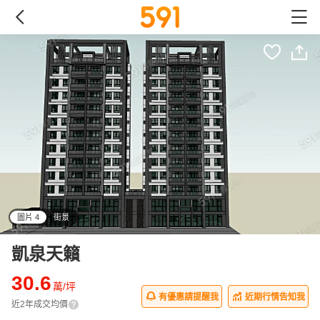
圖片 4
街景
all
凱泉天籟
30.6
萬/坪
有優惠請提醒我
近期行情告知我
近2年成交均價