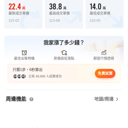
22.4
38.8
14.0
萬
萬
萬
最新成交單價
最高成交單價
最低成交單價
115-02
113-08
110-05
我家漲了多少錢？
最佳出售時機
房價高低落點
鄰居行情透視
只需1步，6秒算出
免費試算
已有 99,999 人試算成功
周邊機能
地圖/周邊