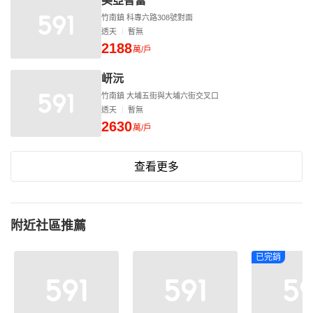
美亞智富
竹南鎮 科專六路308號對面
透天
暫無
2188
萬/戶
岍沅
竹南鎮 大埔五街與大埔六街交叉口
透天
暫無
2630
萬/戶
查看更多
附近社區推薦
已完銷