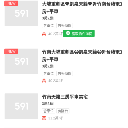
NEW
大埔重劃區💖凱泉天籟💖近竹南台積電3
我想找配備瓦斯爐的物件
房+平車
我想找廁所開窗的物件
3房2廳
含車位
有格局圖
我想找具垃圾處理的物件
萬
40.2萬/坪
獲取物件詳情
我想找近捷運的物件
NEW
竹南大埔重劃區🤩凱泉天籟🤩近台積電3
房+平車
3房2廳
含車位
有格局圖
萬
40.2萬/坪
竹南天籟三房平車美宅
3房2廳
含車位
有陽台
萬
31.2萬/坪