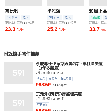
富比興
丰雅頌
和風上品NO
3年社區
透天
3年社區
透天
新成屋
透天
距離本社區約
63
公尺
距離本社區約
63
公尺
距離本社區約
1
23.3
25.2
33.7
萬/坪
萬/坪
萬/坪
附近搶手物件推薦
永慶專任~E家親溫馨2房平車社區美廈
（3年多新屋）
2房2廳1衛
31.23坪
含車位
有陽台
有格局圖
998
萬/坪
31.96
萬/坪
京元外棟明亮3房整理美廈
3房2廳2衛
31.95坪
有格局圖
698