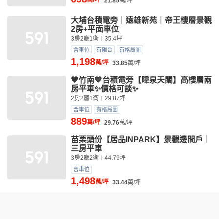
萬/坪
21.85
萬/坪
大埔台積電旁｜遠雄新苑｜帝王樓層景觀
2房+平面車位
3房2廳1衛
35.4坪
含車位
有陽台
有格局圖
1,198
萬/坪
33.85
萬/坪
🧡竹南🧡台積電旁【暐泉天闊】高樓層兩
房平車✨價格可談✨
2房2廳1衛
29.87坪
含車位
有格局圖
889
萬/坪
29.76
萬/坪
苗栗頭份【居品INPARK】景觀邊間戶｜
三房平車
3房2廳2衛
44.79坪
含車位
1,498
萬/坪
33.44
萬/坪