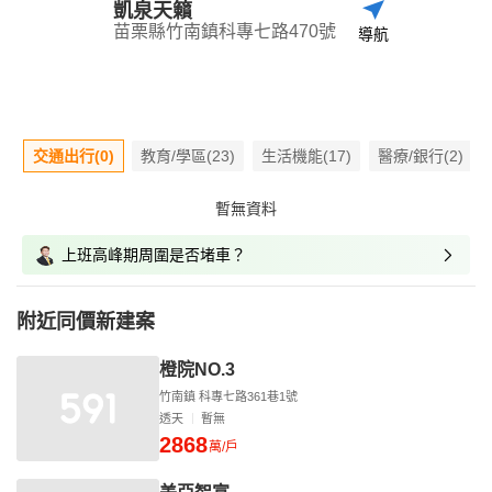
凱泉天籟
苗栗縣竹南鎮科專七路470號
導航
交通出行(0)
教育/學區(23)
生活機能(17)
醫療/銀行(2)
暫無資料
上班高峰期周圍是否堵車？
附近同價新建案
橙院NO.3
竹南鎮 科專七路361巷1號
透天
暫無
2868
萬/戶