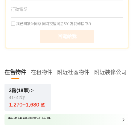
我已閱讀並同意
同時授權同意591為我轉接中介
回電給我
在售物件
在租物件
附近社區物件
附近裝修公司
3房(18筆) >
41~42坪
1,270~1,680
萬
我想找近捷運的物件
我想找裝潢較好的物件