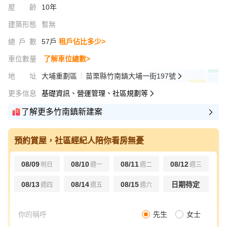
屋齡
10年
建築形態
暫無
總戶數
57戶
租戶佔比多少>
車位數量
了解車位總數>
地址
大埔重劃區
苗栗縣竹南鎮大埔一街197號
更多信息
基礎資訊、營運管理、社區規劃等
了解更多竹南鎮新建案
預約賞屋，社區經紀人陪你看房無憂
08/09
08/10
08/11
08/12
明日
週一
週二
週三
08/13
08/14
08/15
日期待定
週四
週五
週六
先生
女士