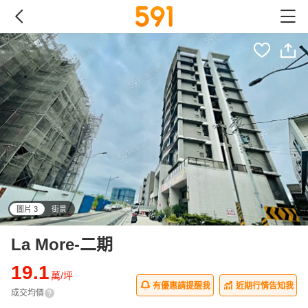
圖片 3
街景
all
La More-二期
19.1
萬/坪
有優惠請提醒我
近期行情告知我
成交均價