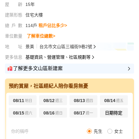
屋齡
15年
建築形態
住宅大樓
總戶數
114戶
租戶佔比多少>
車位數量
了解車位總數>
地址
景美
台北市文山區三福街9巷2號
更多信息
基礎資訊、營運管理、社區規劃等
了解更多文山區新建案
預約賞屋，社區經紀人陪你看房無憂
08/11
08/12
08/13
08/14
明日
週三
週四
週五
08/15
08/16
08/17
日期待定
週六
週日
週一
先生
女士