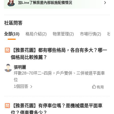
加Line了解房屋內部設施配備情況
我想找近捷運的物件
社區問答
全部(10)
格局介紹(2)
物業管理(2)
市場行情(2)
社區
【雅景花園】都有哪些格局，各自有多大？哪一
個格局比較推薦？
張明麗
坪數28~70坪二~四房，戶戶雙併、三併坡道平面車
位
1個回答
有用
【雅景花園】有停車位嗎？是機械還是平面車
位？停車費多少？