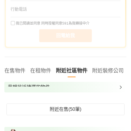
我已閱讀並同意
同時授權同意591為我轉接中介
回電給我
在售物件
在租物件
附近社區物件
附近裝修公司
我想找近捷運的物件
我想找裝潢較好的物件
我想找配備瓦斯爐的物件
附近在售(50筆)
我想找廁所開窗的物件
我想找具垃圾處理的物件