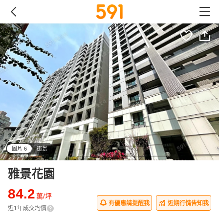
圖片 6
街景
all
雅景花園
84.2
萬/坪
有優惠請提醒我
近期行情告知我
近1年成交均價