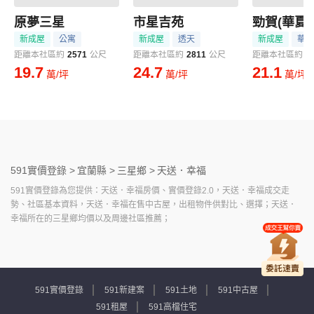
原夢三星
市星吉苑
勁賀(華夏區
新成屋
公寓
新成屋
透天
新成屋
華廈
距離本社區約
2571
公尺
距離本社區約
2811
公尺
距離本社區約
2
19.7
24.7
21.1
萬/坪
萬/坪
萬/坪
591實價登錄 >
宜蘭縣 >
三星鄉 >
天送．幸福
591實價登錄為您提供：天送．幸福房價、實價登錄2.0，天送．幸福成交走
勢、社區基本資料，天送．幸福在售中古屋，出租物件供對比、選擇；天送．
幸福所在的三星鄉均價以及周邊社區推薦；
591實價登錄
591新建案
591土地
591中古屋
591租屋
591高檔住宅