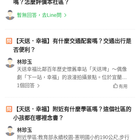
嗎？怎麼評價本社區？
暫無回答，去Line問
【天送．幸福】有什麼交通配套嗎？交通出行是
否便利？
林珍玉
天送幸福比鄰百年歷史懷舊車站「天送埤」～偶像
劇「下一站，幸福」的浪漫拍攝景點。位於宜蘭三
星鄉，坐享雪山山脈的水源及自然景觀，生活在這
1個回答
有用
裡，健康又樂活。 周遭景點匯集，「天、長、地、
久」四景點以及其他知名景區都在附近。泡湯、泛
【天送．幸福】附近有什麼學區嗎？這個社區的
舟、散步、森林浴、湖畔浪漫；生活動靜皆宜、多
小孩都在哪裡念書？
姿多彩。感受天地風光、人文自然薈萃，天送幸福
讓居住者懷擁一隅幸福秘境。
林珍玉
附近學區:教育部永續校園-憲明國小約190公尺,步行