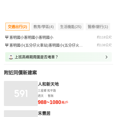
交通出行(2)
教育/學區(4)
生活機能(25)
醫療/銀行(1)
憲明國小憲明國小憲明國小
約118公尺
憲明國小(五分仔火車站)憲明國小(五分仔火車站)憲明國小(五分仔火車站)
約138公尺
上班高峰期周圍是否堵車？
附近同價新建案
人和新天地
三星鄉 和平路
透天
暫無
988~1080
萬/戶
禾豐居