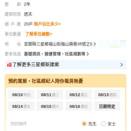
屋齡
2年
建築形態
透天
總戶數
20戶
租戶佔比多少>
車位數量
了解車位總數>
地址
宜蘭縣三星鄉福山街福山橫巷38號之5
更多信息
基礎資訊、營運管理、社區規劃等
了解更多三星鄉新建案
預約賞屋，社區經紀人陪你看房無憂
08/10
08/11
08/12
08/13
明日
週二
週三
週四
08/14
08/15
08/16
日期待定
週五
週六
週日
先生
女士