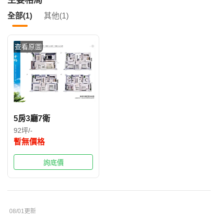
主要格局
全部(1)
其他(1)
查看原圖
5房3廳7衛
92坪/-
暫無價格
詢底價
08/01更新