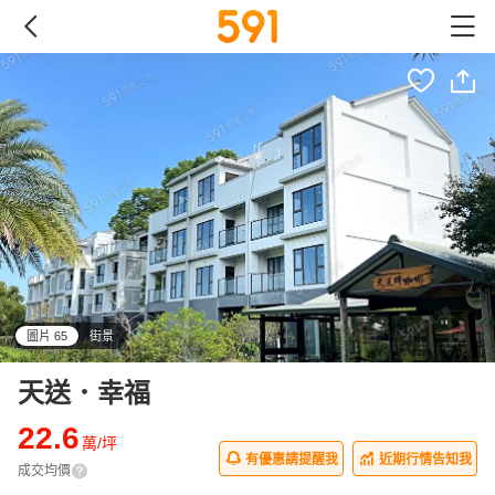
圖片 65
街景
all
天送．幸福
22.6
萬/坪
有優惠請提醒我
近期行情告知我
成交均價