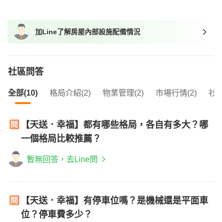
我想找廁所開窗的物件
我想找具垃圾處理的物件
加Line了解房屋內部設施配備情況
我想找近捷運的物件
社區問答
全部(10)
格局介紹(2)
物業管理(2)
市場行情(2)
社區
【天送．幸福】都有哪些格局，各自有多大？哪
一個格局比較推薦？
暫無回答，去Line問
【天送．幸福】有停車位嗎？是機械還是平面車
位？停車費多少？