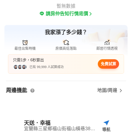
暫無數據
請房仲告知行情底價
我家漲了多少錢？
最佳出售時機
房價高低落點
鄰居行情透視
只需1步，6秒算出
免費試算
已有 99,999 人試算成功
周邊機能
地圖/周邊
天送．幸福
宜蘭縣三星鄉福山街福山橫巷38號之5
導航