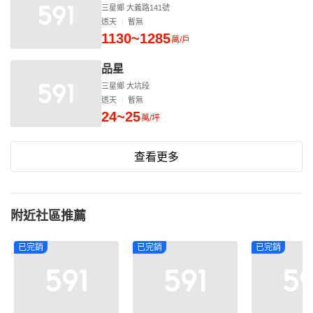
三星鄉 大義路141號
透天
暫無
1130~1285
萬/戶
品星
三星鄉 大坑段
透天
暫無
24~25
萬/坪
查看更多
附近社區推薦
已完銷
已完銷
已完銷